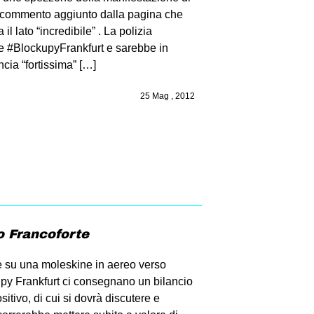
l commento aggiunto dalla pagina che
il lato “incredibile” . La polizia
e #BlockupyFrankfurt e sarebbe in
cia “fortissima” […]
25 Mag , 2012
o Francoforte
e su una moleskine in aereo verso
upy Frankfurt ci consegnano un bilancio
ivo, di cui si dovrà discutere e