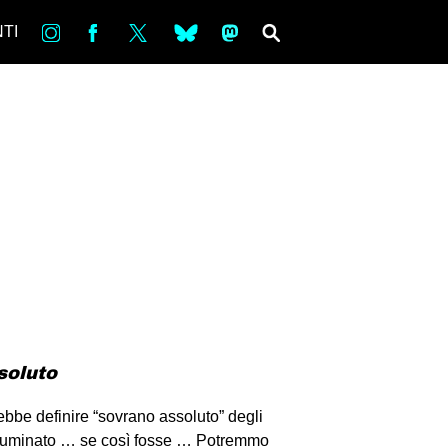
in
Fb
tw
bsky
ms
SEARCH
TI
soluto
ebbe definire “sovrano assoluto” degli
lluminato … se così fosse … Potremmo