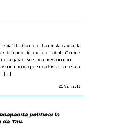
oblema” da discutere. La giusta causa da
scritta” come dicono loro, “abolita” come
nulla garantisce, una presa in giro:
l caso in cui una persona fosse licenziata
e. […]
21 Mar , 2012
incapacità politica: la
 da Tav.