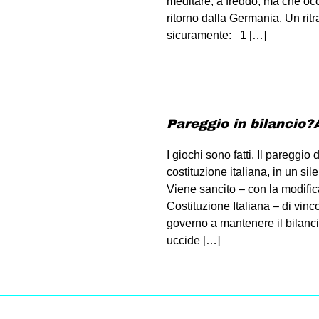
meditare, a freddo, ma che occ
ritorno dalla Germania. Un ritra
sicuramente: 1 […]
Pareggio in bilancio?
I giochi sono fatti. Il pareggio 
costituzione italiana, in un si
Viene sancito – con la modifica
Costituzione Italiana – di vin
governo a mantenere il bilanci
uccide […]