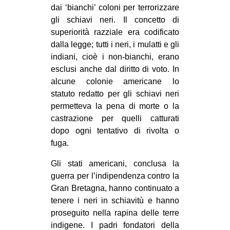
dai ‘bianchi’ coloni per terrorizzare
EVENTI
gli schiavi neri. Il concetto di
superiorità razziale era codificato
in
dalla legge; tutti i neri, i mulatti e gli
indiani, cioè i non-bianchi, erano
Fb
esclusi anche dal diritto di voto. In
alcune colonie americane lo
tw
statuto redatto per gli schiavi neri
bsky
permetteva la pena di morte o la
castrazione per quelli catturati
ms
dopo ogni tentativo di rivolta o
fuga.
SEARCH
Gli stati americani, conclusa la
guerra per l’indipendenza contro la
Gran Bretagna, hanno continuato a
tenere i neri in schiavitù e hanno
proseguito nella rapina delle terre
indigene. I padri fondatori della