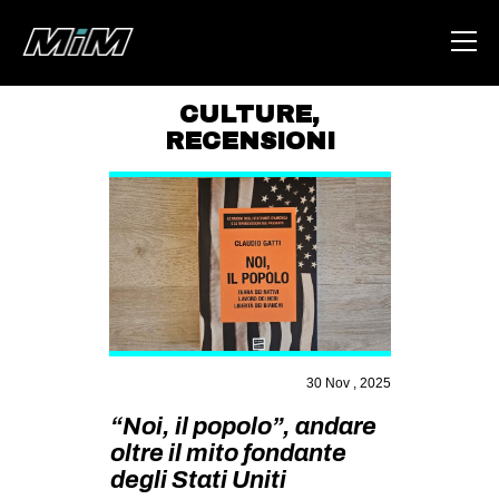
CULTURE
,
RECENSIONI
HOME
ABOUT
AREA
DEGENERAZIONE
GAZA FREESTYLE
CSOA LAMBRETTA
30 Nov , 2025
MSM
“Noi, il popolo”, andare
STUDENTI TSUNAMI
oltre il mito fondante
ZAM
degli Stati Uniti