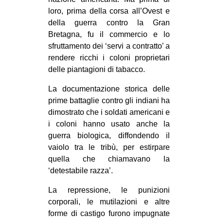
CULTURE
loro, prima della corsa all’Ovest e
della guerra contro la Gran
ARTE
Bretagna, fu il commercio e lo
CINEMA
sfruttamento dei ‘servi a contratto’ a
rendere ricchi i coloni proprietari
MANIFESTI
delle piantagioni di tabacco.
MUSICA
La documentazione storica delle
RECENSIONI
prime battaglie contro gli indiani ha
INTERNAZIONALE
dimostrato che i soldati americani e
i coloni hanno usato anche la
AFRICA
guerra biologica, diffondendo il
AMERICHE
vaiolo tra le tribù, per estirpare
quella che chiamavano la
ESTREMO ORIENTE
‘detestabile razza’.
EUROPA
La repressione, le punizioni
MEDIO ORIENTE
corporali, le mutilazioni e altre
MONDO
forme di castigo furono impugnate