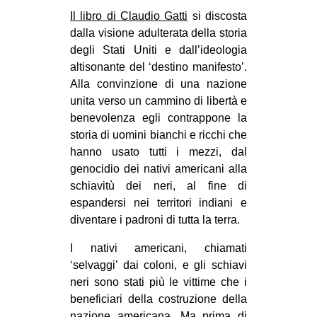
MILANO
Il libro di Claudio Gatti
si discosta
MOBILITAZIONI
dalla visione adulterata della storia
degli Stati Uniti e dall’ideologia
SPAZI
altisonante del ‘destino manifesto’.
SPORT POPOLARE
Alla convinzione di una nazione
unita verso un cammino di libertà e
MOVIMENTI
benevolenza egli contrappone la
AMBIENTE
storia di uomini bianchi e ricchi che
hanno usato tutti i mezzi, dal
ANTIFASCISMO
genocidio dei nativi americani alla
DIRITTO ALL’ABITARE
schiavitù dei neri, al fine di
espandersi nei territori indiani e
GENERI
diventare i padroni di tutta la terra.
MIGRAZIONI
I nativi americani, chiamati
PRECARIATO
‘selvaggi’ dai coloni, e gli schiavi
REPRESSIONE
neri sono stati più le vittime che i
beneficiari della costruzione della
STUDENTI
nazione americana. Ma prima di