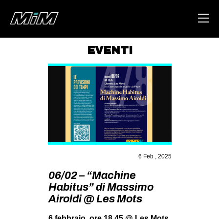
EVENTI
HOME
ABOUT
AREA
DEGENERAZIONE
GAZA FREESTYLE
CSOA LAMBRETTA
6 Feb , 2025
MSM
06/02 – “Machine
Habitus” di Massimo
STUDENTI TSUNAMI
Airoldi @ Les Mots
ZAM
6 febbraio, ore 18,45 @ Les Mots,