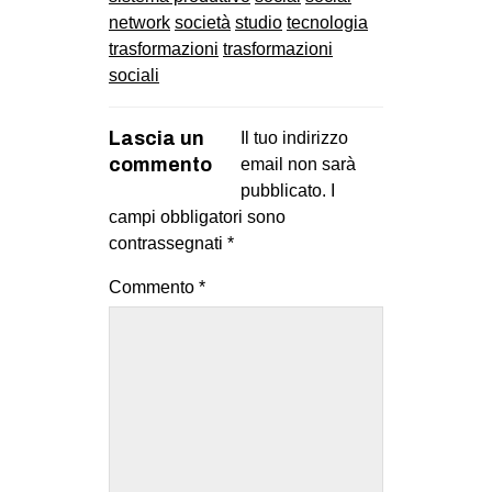
network
società
studio
tecnologia
EVENTI
trasformazioni
trasformazioni
sociali
in
Fb
Lascia un
Il tuo indirizzo
commento
email non sarà
tw
pubblicato.
I
campi obbligatori sono
bsky
contrassegnati
*
ms
Commento
*
SEARCH