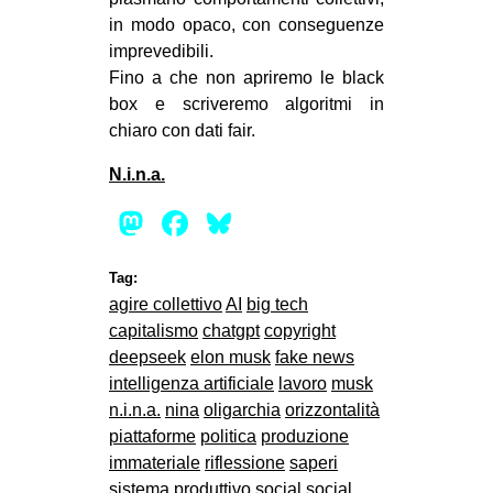
CULTURE
in modo opaco, con conseguenze
imprevedibili.
ARTE
Fino a che non apriremo le black
CINEMA
box e scriveremo algoritmi in
chiaro con dati fair.
MANIFESTI
MUSICA
N.i.n.a.
RECENSIONI
Mastodon
Facebook
Bluesky
INTERNAZIONALE
Tag:
AFRICA
agire collettivo
AI
big tech
AMERICHE
capitalismo
chatgpt
copyright
deepseek
elon musk
fake news
ESTREMO ORIENTE
intelligenza artificiale
lavoro
musk
EUROPA
n.i.n.a.
nina
oligarchia
orizzontalità
piattaforme
politica
produzione
MEDIO ORIENTE
immateriale
riflessione
saperi
MONDO
sistema produttivo
social
social