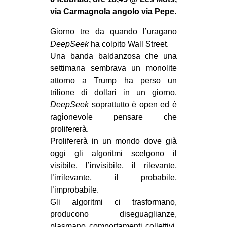
MILANO
via Carmagnola angolo via Pepe.
MOBILITAZIONI
Giorno tre da quando l’uragano
SPAZI
DeepSeek
ha colpito Wall Street.
Una banda baldanzosa che una
SPORT POPOLARE
settimana sembrava un monolite
MOVIMENTI
attorno a Trump ha perso un
trilione di dollari in un giorno.
AMBIENTE
DeepSeek
soprattutto è open ed è
ANTIFASCISMO
ragionevole pensare che
prolifererà.
DIRITTO ALL’ABITARE
Prolifererà in un mondo dove già
GENERI
oggi gli algoritmi scelgono il
MIGRAZIONI
visibile, l’invisibile, il rilevante,
l’irrilevante, il probabile,
PRECARIATO
l’improbabile.
REPRESSIONE
Gli algoritmi ci trasformano,
producono diseguaglianze,
STUDENTI
plasmano comportamenti collettivi,