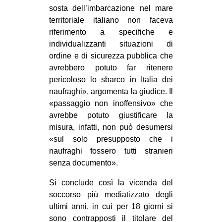
sosta dell’imbarcazione nel mare
EVENTI
territoriale italiano non faceva
riferimento a specifiche e
in
individualizzanti situazioni di
ordine e di sicurezza pubblica che
Fb
avrebbero potuto far ritenere
pericoloso lo sbarco in Italia dei
tw
naufraghi», argomenta la giudice. Il
bsky
«passaggio non inoffensivo» che
avrebbe potuto giustificare la
ms
misura, infatti, non può desumersi
«sul solo presupposto che i
SEARCH
naufraghi fossero tutti stranieri
senza documento».
Si conclude così la vicenda del
soccorso più mediatizzato degli
ultimi anni, in cui per 18 giorni si
sono contrapposti il titolare del