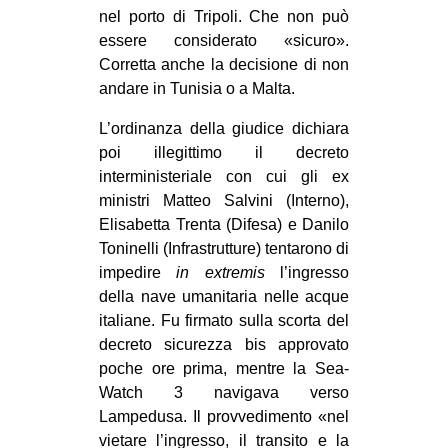
nel porto di Tripoli. Che non può
CULTURE
essere considerato «sicuro».
ARTE
Corretta anche la decisione di non
CINEMA
andare in Tunisia o a Malta.
MANIFESTI
L’ordinanza della giudice dichiara
poi illegittimo il decreto
MUSICA
interministeriale con cui gli ex
RECENSIONI
ministri Matteo Salvini (Interno),
Elisabetta Trenta (Difesa) e Danilo
INTERNAZIONALE
Toninelli (Infrastrutture) tentarono di
AFRICA
impedire
in extremis
l’ingresso
della nave umanitaria nelle acque
AMERICHE
italiane. Fu firmato sulla scorta del
ESTREMO ORIENTE
decreto sicurezza bis approvato
EUROPA
poche ore prima, mentre la Sea-
Watch 3 navigava verso
MEDIO ORIENTE
Lampedusa. Il provvedimento «nel
MONDO
vietare l’ingresso, il transito e la