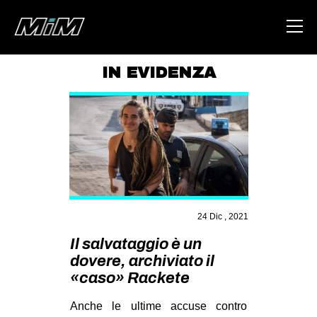
IN EVIDENZA
HOME
ABOUT
AREA
DEGENERAZIONE
GAZA FREESTYLE
24 Dic , 2021
CSOA LAMBRETTA
Il salvataggio è un
MSM
dovere, archiviato il
STUDENTI TSUNAMI
«caso» Rackete
ZAM
Anche le ultime accuse contro