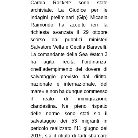
Carola Rackete sono state
MILANO
archiviate. La Giudice per le
MOBILITAZIONI
indagini preliminari (Gip) Micaela
SPAZI
Raimondo ha accolto ieri la
richiesta avanzata il 29 ottobre
SPORT POPOLARE
scorso dai pubblici ministeri
Salvatore Vella e Cecilia Baravelli.
MOVIMENTI
La comandante della Sea Watch 3
AMBIENTE
ha agito, recita l’ordinanza,
ANTIFASCISMO
«nell’adempimento del dovere di
salvataggio previsto dal diritto,
DIRITTO ALL’ABITARE
nazionale e internazionale, del
GENERI
mare» e non ha dunque commesso
il reato di immigrazione
MIGRAZIONI
clandestina. Nel pieno rispetto
PRECARIATO
delle norme sono stati sia il
salvataggio dei 53 migranti in
REPRESSIONE
pericolo realizzato l’11 giugno del
STUDENTI
2019, sia il rifiuto di farli sbarcare