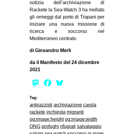
notizia dell’archiviazione di
Rackete la Sea-Watch 3 ha mollato
gli ormeggi dal porto di Trapani per
iniziare una nuova missione di
ricerca e soccorso nel
Mediterraneo centrale.
di Ginsandro Merli
da il Manifesto del 24 dicembre
2021
Mastodon
Facebook
Bluesky
Tag:
antirazzisti
archiviazione
carola
rackete
inchiesta
migranti
og:image:height
og:image:width
ONG
profughi
rifugiati
salvataggio
salvini
sea watch
soccorso in mare