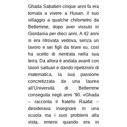
MILANO
Ghada Sabatien cinque anni fa era
MOBILITAZIONI
tornata a vivere a Husan, il suo
villaggio a qualche chilometro da
SPAZI
Betlemme, dopo aver vissuto in
SPORT POPOLARE
Giordania per dieci anni. A 42 anni
si era ritrovata vedova, senza un
MOVIMENTI
lavoro e sei figli da tirare su, così
AMBIENTE
ha scelto di rientrata nella sua
terra. Da allora è andata avanti con
ANTIFASCISMO
lavori saltuari e dando ripetizioni di
DIRITTO ALL’ABITARE
matematica, la sua passione
concretizzata da una laurea
GENERI
all’Università di Betlemme
MIGRAZIONI
conseguita negli anni ’90. «Ghada
– racconta il fratello Raafat –
PRECARIATO
desiderava insegnare in una
REPRESSIONE
scuola ma i suoi problemi alla
STUDENTI
vista, emersi quando era in