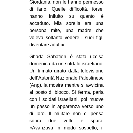
Giordania, non le hanno permesso
CULTURE
di farlo. Quelle difficoltà, forse,
ARTE
hanno influito su quanto è
accaduto. Mia sorella era una
CINEMA
persona mite, una madre che
MANIFESTI
voleva soltanto vedere i suoi figli
diventare adulti».
MUSICA
RECENSIONI
Ghada Sabatien è stata uccisa
domenica da un soldato israeliano.
INTERNAZIONALE
Un filmato girato dalla televisione
dell’Autorità Nazionale Palestinese
AFRICA
(Anp), la mostra mentre si avvicina
AMERICHE
al posto di blocco. Si ferma, parla
ESTREMO ORIENTE
con i soldati israeliani, poi muove
un passo in apparenza verso uno
EUROPA
di loro. Il militare non ci pensa
MEDIO ORIENTE
sopra due volte e spara.
«Avanzava in modo sospetto, il
MONDO