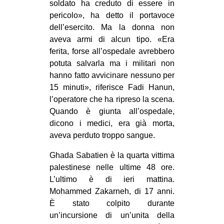
soldato ha creduto di essere in
EVENTI
pericolo», ha detto il portavoce
dell’esercito. Ma la donna non
in
aveva armi di alcun tipo. «Era
ferita, forse all’ospedale avrebbero
Fb
potuta salvarla ma i militari non
hanno fatto avvicinare nessuno per
tw
15 minuti», riferisce Fadi Hanun,
l’operatore che ha ripreso la scena.
bsky
Quando è giunta all’ospedale,
dicono i medici, era già morta,
ms
aveva perduto troppo sangue.
SEARCH
Ghada Sabatien è la quarta vittima
palestinese nelle ultime 48 ore.
L’ultimo è di ieri mattina.
Mohammed Zakarneh, di 17 anni.
È stato colpito durante
un’incursione di un’unita della