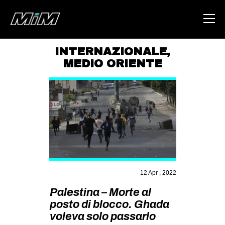
INTERNAZIONALE
,
MEDIO ORIENTE
HOME
ABOUT
AREA
DEGENERAZIONE
GAZA FREESTYLE
CSOA LAMBRETTA
12 Apr , 2022
MSM
Palestina – Morte al
STUDENTI TSUNAMI
posto di blocco. Ghada
ZAM
voleva solo passarlo