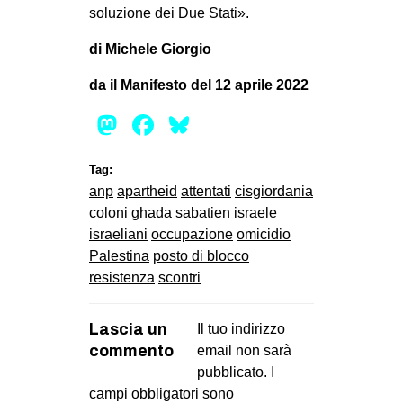
soluzione dei Due Stati».
di Michele Giorgio
da il Manifesto del 12 aprile 2022
Mastodon
Facebook
Bluesky
Tag:
anp
apartheid
attentati
cisgiordania
coloni
ghada sabatien
israele
israeliani
occupazione
omicidio
Palestina
posto di blocco
resistenza
scontri
Lascia un
Il tuo indirizzo
commento
email non sarà
pubblicato.
I
campi obbligatori sono