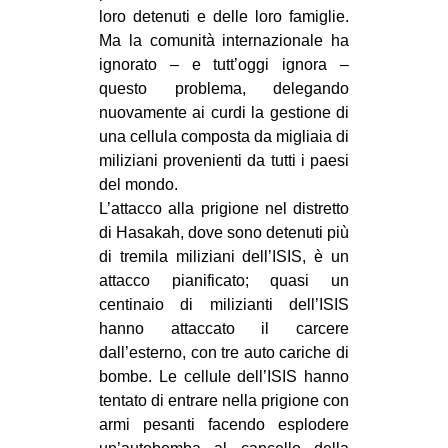
loro detenuti e delle loro famiglie.
CULTURE
Ma la comunità internazionale ha
ARTE
ignorato – e tutt’oggi ignora –
CINEMA
questo problema, delegando
nuovamente ai curdi la gestione di
MANIFESTI
una cellula composta da migliaia di
MUSICA
miliziani provenienti da tutti i paesi
del mondo.
RECENSIONI
L’attacco alla prigione nel distretto
INTERNAZIONALE
di Hasakah, dove sono detenuti più
di tremila miliziani dell’ISIS, è un
AFRICA
attacco pianificato; quasi un
AMERICHE
centinaio di milizianti dell’ISIS
hanno attaccato il carcere
ESTREMO ORIENTE
dall’esterno, con tre auto cariche di
EUROPA
bombe. Le cellule dell’ISIS hanno
tentato di entrare nella prigione con
MEDIO ORIENTE
armi pesanti facendo esplodere
MONDO