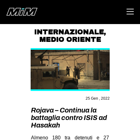
INTERNAZIONALE
,
MEDIO ORIENTE
HOME
ABOUT
AREA
DEGENERAZIONE
GAZA FREESTYLE
25 Gen , 2022
CSOA LAMBRETTA
Rojava – Continua la
MSM
battaglia contro ISIS ad
STUDENTI TSUNAMI
Hasakah
ZAM
Almeno 180 tra detenuti e 27