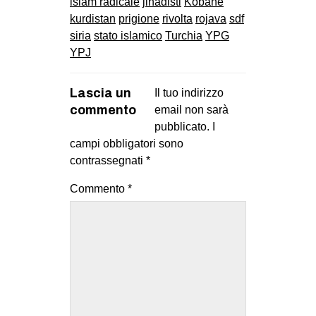
islam radicale
jihadisti
Kobane
kurdistan
prigione
rivolta
rojava
sdf
siria
stato islamico
Turchia
YPG
YPJ
Lascia un
Il tuo indirizzo
commento
email non sarà
pubblicato.
I
campi obbligatori sono
contrassegnati
*
Commento
*