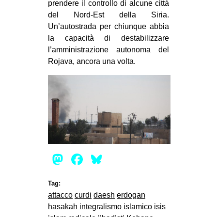
prendere il controllo di alcune città
del Nord-Est della Siria.
Un’autostrada per chiunque abbia
la capacità di destabilizzare
l’amministrazione autonoma del
Rojava, ancora una volta.
Mastodon
Facebook
Bluesky
Tag:
attacco
curdi
daesh
erdogan
hasakah
integralismo islamico
isis