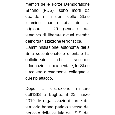
MILANO
membri delle Forze Democratiche
Siriane (FDS), sono morti da
MOBILITAZIONI
quando i miliziani dello Stato
SPAZI
Islamico hanno attaccato la
prigione, il 20 gennaio, nel
SPORT POPOLARE
tentativo di liberare alcuni membri
MOVIMENTI
dell’organizzazione terroristica.
L’amministrazione autonoma della
AMBIENTE
Siria settentrionale e orientale ha
ANTIFASCISMO
sottolineato che secondo
informazioni documentate, lo Stato
DIRITTO ALL’ABITARE
turco era direttamente collegato a
GENERI
questo attacco.
MIGRAZIONI
Dopo la distruzione militare
PRECARIATO
dell’ISIS a Baghuz il 23 marzo
2019, le organizzazioni curde del
REPRESSIONE
territorio hanno parlato spesso del
STUDENTI
pericolo delle cellule dell’ISIS, dei