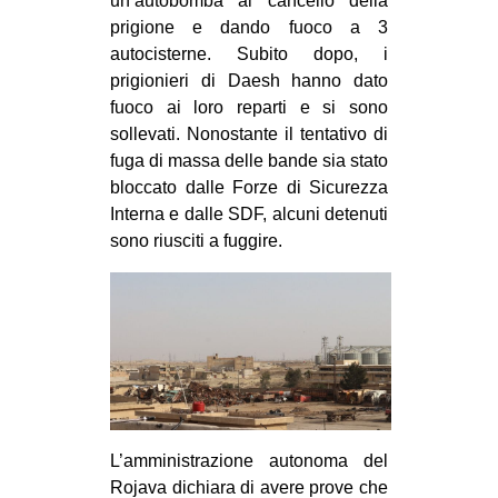
un’autobomba al cancello della
prigione e dando fuoco a 3
EVENTI
autocisterne. Subito dopo, i
in
prigionieri di Daesh hanno dato
fuoco ai loro reparti e si sono
Fb
sollevati. Nonostante il tentativo di
fuga di massa delle bande sia stato
tw
bloccato dalle Forze di Sicurezza
Interna e dalle SDF, alcuni detenuti
bsky
sono riusciti a fuggire.
ms
SEARCH
L’amministrazione autonoma del
Rojava dichiara di avere prove che