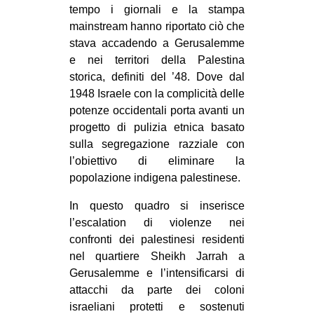
MILANO
tempo i giornali e la stampa
mainstream hanno riportato ciò che
MOBILITAZIONI
stava accadendo a Gerusalemme
SPAZI
e nei territori della Palestina
storica, definiti del ’48. Dove dal
SPORT POPOLARE
1948 Israele con la complicità delle
MOVIMENTI
potenze occidentali porta avanti un
progetto di pulizia etnica basato
AMBIENTE
sulla segregazione razziale con
ANTIFASCISMO
l’obiettivo di eliminare la
popolazione indigena palestinese.
DIRITTO ALL’ABITARE
GENERI
In questo quadro si inserisce
l’escalation di violenze nei
MIGRAZIONI
confronti dei palestinesi residenti
PRECARIATO
nel quartiere Sheikh Jarrah a
Gerusalemme e l’intensificarsi di
REPRESSIONE
attacchi da parte dei coloni
STUDENTI
israeliani protetti e sostenuti