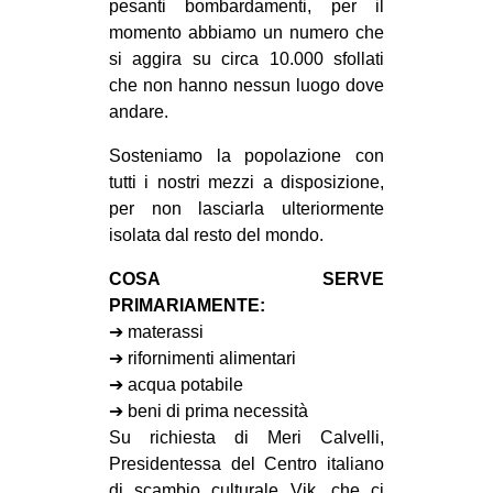
pesanti bombardamenti, per il
EVENTI
momento abbiamo un numero che
si aggira su circa 10.000 sfollati
in
che non hanno nessun luogo dove
andare.
Fb
Sosteniamo la popolazione con
tw
tutti i nostri mezzi a disposizione,
per non lasciarla ulteriormente
bsky
isolata dal resto del mondo.
ms
COSA SERVE
PRIMARIAMENTE:
SEARCH
➔ materassi
➔ rifornimenti alimentari
➔ acqua potabile
➔ beni di prima necessità
Su richiesta di Meri Calvelli,
Presidentessa del Centro italiano
di scambio culturale Vik, che ci