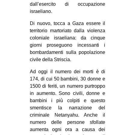
dall’esercito di occupazione
CULTURE
israeliano.
ARTE
Di nuovo, tocca a Gaza essere il
CINEMA
territorio martoriato dalla violenza
MANIFESTI
coloniale israeliana: da cinque
giorni proseguono incessanti i
MUSICA
bombardamenti sulla popolazione
RECENSIONI
civile della Striscia.
INTERNAZIONALE
Ad oggi il numero dei morti è di
174, di cui 50 bambini, 30 donne e
AFRICA
1500 di feriti, un numero purtroppo
AMERICHE
in aumento. Sono civili, donne e
ESTREMO ORIENTE
bambini i più colpiti e questo
smentisce la narrazione del
EUROPA
criminale Netanyahu. Anche il
MEDIO ORIENTE
numero delle persone sfollate
aumenta ogni ora a causa dei
MONDO