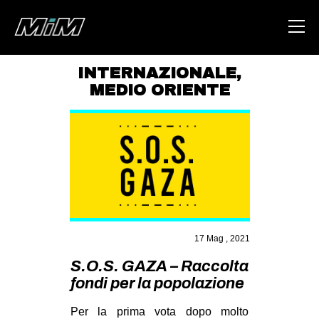
INTERNAZIONALE
,
MEDIO ORIENTE
HOME
ABOUT
AREA
DEGENERAZIONE
GAZA FREESTYLE
CSOA LAMBRETTA
17 Mag , 2021
MSM
S.O.S. GAZA – Raccolta
STUDENTI TSUNAMI
fondi per la popolazione
ZAM
Per la prima vota dopo molto