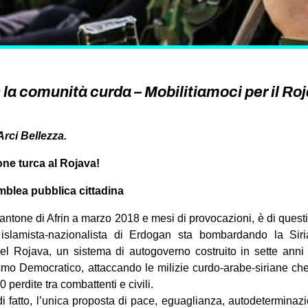
a comunità curda – Mobilitiamoci per il Roj
Arci Bellezza.
ne turca al Rojava!
blea pubblica cittadina
ntone di Afrin a marzo 2018 e mesi di provocazioni, è di questi 
islamista-nazionalista di Erdogan sta bombardando la Sir
del Rojava, un sistema di autogoverno costruito in sette anni 
mo Democratico, attaccando le milizie curdo-arabe-siriane che 
0 perdite tra combattenti e civili.
i fatto, l’unica proposta di pace, eguaglianza, autodeterminaz