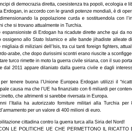
incipi di democrazia diretta, coesistenza tra popoli, ecologia e 
da Erdogan, in accordo con le grandi potenze mondiali, è di oper
idimensionando la popolazione curda e sostituendola con l’i
ani che si trovano attualmente in Turchia.
che espansioniste di Erdogan ha ricadute dirette anche qui da no
o ossigeno allo Stato Islamico e alle bande jihadiste alleate d
migliaia di miliziani dell’Isis, tra cui tanti foreign fighters, attua
urdo-arabe, che dopo durissimi scontri erano riuscite a sconfigge
itare turco rimette in moto la guerra civile siriana, con il suo porta
e dal 2011 appare dilaniato dalla guerra civile e dagli interess
er tenere buona l’Unione Europea Erdogan utilizzi il “ricatto
ipale causa ma che l’UE ha finanziato con 6 miliardi per contene
netto, che altrimenti si sarebbe riversata in Europa.
nni l’Italia ha autorizzato forniture militari alla Turchia pe
’armamento per un valore di 400 milioni di euro.
tazione cittadina contro la guerra turca alla Siria del Nord!
 CON LE POLITICHE UE CHE PERMETTONO IL RICATTO