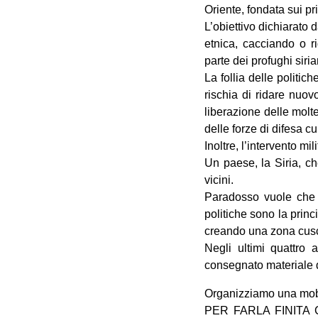
Oriente, fondata sui pr
L’obiettivo dichiarato 
etnica, cacciando o r
parte dei profughi siri
La follia delle politi
rischia di ridare nuov
liberazione delle molte 
delle forze di difesa c
Inoltre, l’intervento mil
Un paese, la Siria, ch
vicini.
Paradosso vuole che p
politiche sono la princ
creando una zona cusci
Negli ultimi quattro a
consegnato materiale d
Organizziamo una mobili
PER FARLA FINITA