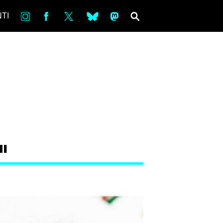
in
Fb
tw
bsky
ms
SEARCH
TI
I