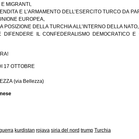
 E MIGRANTI,
NDITA E L’ARMAMENTO DELL’ESERCITO TURCO DA PART
L’UNIONE EUROPEA,
 POSIZIONE DELLA TURCHIA ALL’INTERNO DELLA NATO,
 DIFENDERE IL CONFEDERALISMO DEMOCRATICO E 
RA!
I 17 OTTOBRE
ZA (via Bellezza)
anese
on
book
uesky
guerra
kurdistan
rojava
siria del nord
trump
Turchia