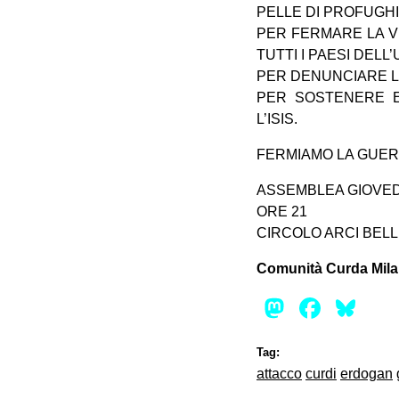
PELLE DI PROFUGHI
PER FERMARE LA VE
TUTTI I PAESI DEL
PER DENUNCIARE LA
PER SOSTENERE E
L’ISIS.
FERMIAMO LA GUER
ASSEMBLEA GIOVED
ORE 21
CIRCOLO ARCI BELLEZ
Comunità Curda Mil
Mastod
Face
Bl
Tag:
attacco
curdi
erdogan