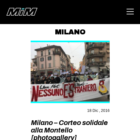
MILANO
HOME
ABOUT
AREA
DEGENERAZIONE
GAZA FREESTYLE
CSOA LAMBRETTA
MSM
18 Dic , 2016
STUDENTI TSUNAMI
Milano – Corteo solidale
alla Montello
ZAM
[photogallery]