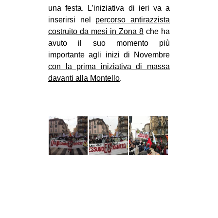
una festa. L’iniziativa di ieri va a
CULTURE
inserirsi nel
percorso antirazzista
ARTE
costruito da mesi in Zona 8
che ha
avuto il suo momento più
CINEMA
importante agli inizi di Novembre
MANIFESTI
con la prima iniziativa di massa
MUSICA
davanti alla Montello
.
RECENSIONI
INTERNAZIONALE
AFRICA
AMERICHE
ESTREMO ORIENTE
EUROPA
MEDIO ORIENTE
MONDO