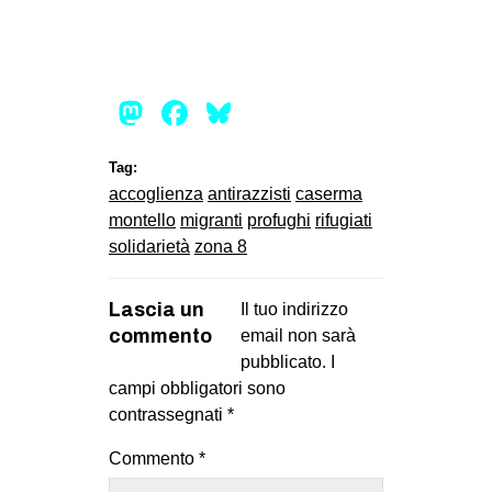
EVENTI
in
Mastodon
Facebook
Bluesky
Fb
Tag:
tw
accoglienza
antirazzisti
caserma
montello
migranti
profughi
rifugiati
bsky
solidarietà
zona 8
ms
Lascia un
Il tuo indirizzo
SEARCH
commento
email non sarà
pubblicato.
I
campi obbligatori sono
contrassegnati
*
Commento
*