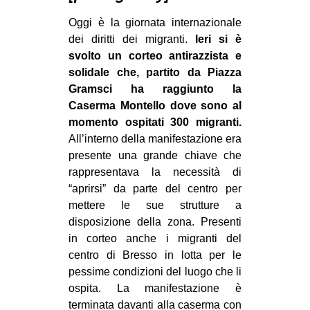
MILANO
Oggi è la giornata internazionale
MOBILITAZIONI
dei diritti dei migranti.
Ieri si è
svolto un corteo antirazzista e
SPAZI
solidale che, partito da Piazza
SPORT POPOLARE
Gramsci ha raggiunto la
Caserma Montello dove sono al
MOVIMENTI
momento ospitati 300 migranti.
AMBIENTE
All’interno della manifestazione era
ANTIFASCISMO
presente una grande chiave che
rappresentava la necessità di
DIRITTO ALL’ABITARE
“aprirsi” da parte del centro per
GENERI
mettere le sue strutture a
disposizione della zona. Presenti
MIGRAZIONI
in corteo anche i migranti del
PRECARIATO
centro di Bresso in lotta per le
pessime condizioni del luogo che li
REPRESSIONE
ospita. La manifestazione è
STUDENTI
terminata davanti alla caserma con