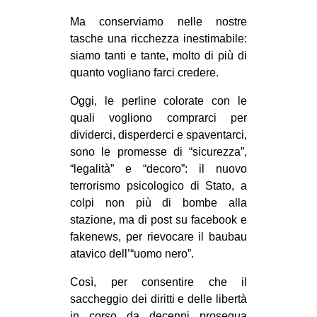
CULTURE
Ma conserviamo nelle nostre
ARTE
tasche una ricchezza inestimabile:
siamo tanti e tante, molto di più di
CINEMA
quanto vogliano farci credere.
MANIFESTI
Oggi, le perline colorate con le
MUSICA
quali vogliono comprarci per
RECENSIONI
dividerci, disperderci e spaventarci,
sono le promesse di “sicurezza”,
INTERNAZIONALE
“legalità” e “decoro”: il nuovo
terrorismo psicologico di Stato, a
AFRICA
colpi non più di bombe alla
AMERICHE
stazione, ma di post su facebook e
ESTREMO ORIENTE
fakenews, per rievocare il baubau
atavico dell’“uomo nero”.
EUROPA
Così, per consentire che il
MEDIO ORIENTE
saccheggio dei diritti e delle libertà
MONDO
in corso da decenni prosegua