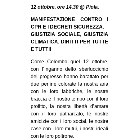
MILANO
12 ottobre, ore 14,30 @ Piola.
MOBILITAZIONI
MANIFESTAZIONE CONTRO I
SPAZI
CPR E I DECRETI SICUREZZA.
GIUSTIZIA SOCIALE, GIUSTIZIA
SPORT POPOLARE
CLIMATICA, DIRITTI PER TUTTE
MOVIMENTI
E TUTTI!
AMBIENTE
Come Colombo quel 12 ottobre,
con l’inganno dello sberluccichio
ANTIFASCISMO
del progresso hanno barattato per
DIRITTO ALL’ABITARE
due perline colorate la nostra aria
GENERI
con le loro fabbriche, le nostre
braccia e il nostro tempo con il loro
MIGRAZIONI
profitto, la nostra libertà d’amare
PRECARIATO
con il loro patriarcato, le nostre
amicizie con i loro social, le nostre
REPRESSIONE
case con i loro mutui, i nostri ideali
STUDENTI
con le loro poltrone.