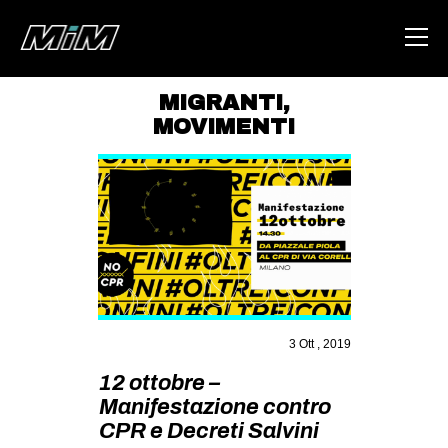
MIGRANTI
,
MOVIMENTI
HOME
ABOUT
AREA
DEGENERAZIONE
GAZA FREESTYLE
CSOA LAMBRETTA
3 Ott , 2019
MSM
12 ottobre –
STUDENTI TSUNAMI
Manifestazione contro
ZAM
CPR e Decreti Salvini