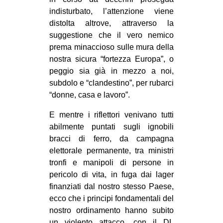
indisturbato, l’attenzione viene
EVENTI
distolta altrove, attraverso la
suggestione che il vero nemico
in
prema minaccioso sulle mura della
Fb
nostra sicura “fortezza Europa”, o
peggio sia già in mezzo a noi,
tw
subdolo e “clandestino”, per rubarci
“donne, casa e lavoro”.
bsky
E mentre i riflettori venivano tutti
ms
abilmente puntati sugli ignobili
bracci di ferro, da campagna
SEARCH
elettorale permanente, tra ministri
tronfi e manipoli di persone in
pericolo di vita, in fuga dai lager
finanziati dal nostro stesso Paese,
ecco che i principi fondamentali del
nostro ordinamento hanno subito
un violento attacco, con il DL