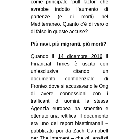
come principale “pull factor” che
EVENTI
avrebbe indotto l’aumento di
partenze (e di morti) nel
in
Mediterraneo. Quanto c’è di vero o
di falso in queste accuse?
Fb
Più navi, più migranti, più morti?
tw
Quando il
14 dicembre 2016
il
Financial Times è uscito con
bsky
un’esclusiva, citando un
ms
documento confidenziale di
Frontex dove si accusavano le Ong
SEARCH
di avere connessioni con i
trafficanti di uomini, la stessa
Agenzia europea ha smentito e
ottenuto una
rettifica
. Il documento
era uno dei report bisettimanali –
pubblicato poi
da Zach Campbell
per The Intercept
– che gli analisti