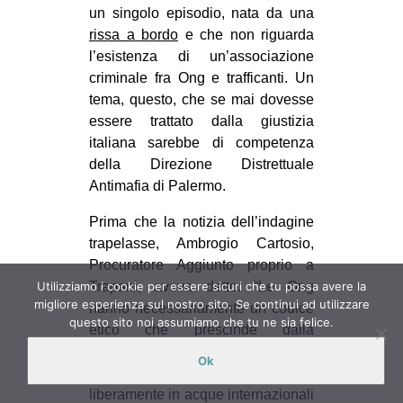
un singolo episodio, nata da una
rissa a bordo
e che non riguarda
l’esistenza di un’associazione
criminale fra Ong e trafficanti. Un
tema, questo, che se mai dovesse
essere trattato dalla giustizia
italiana sarebbe di competenza
della Direzione Distrettuale
Antimafia di Palermo.
Prima che la notizia dell’indagine
trapelasse, Ambrogio Cartosio,
Procuratore Aggiunto proprio a
Trapani, aveva detto: “Le Ong
Utilizziamo i cookie per essere sicuri che tu possa avere la
migliore esperienza sul nostro sito. Se continui ad utilizzare
hanno necessariamente un codice
questo sito noi assumiamo che tu ne sia felice.
etico che prescinde dalla
legislazione nazionale dei singoli
Ok
stati. Hanno necessità di muoversi
liberamente in acque internazionali