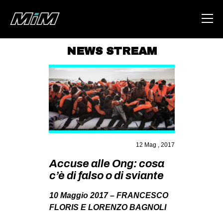
NEWS STREAM
HOME
ABOUT
AREA
DEGENERAZIONE
GAZA FREESTYLE
12 Mag , 2017
CSOA LAMBRETTA
Accuse alle Ong: cosa
c’è di falso o di sviante
MSM
STUDENTI TSUNAMI
10 Maggio 2017 – FRANCESCO
FLORIS E LORENZO BAGNOLI
ZAM