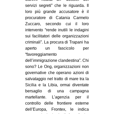
CULTURE
servizi segreti” che le riguarda. Il
loro più grande accusatore è il
ARTE
procuratore di Catania Carmelo
CINEMA
Zuccaro, secondo cui il loro
intervento “rende inutili le indagini
MANIFESTI
sui facilitatori delle organizzazioni
MUSICA
criminali”. La procura di Trapani ha
aperto un fascicolo per
RECENSIONI
“favoreggiamento
INTERNAZIONALE
dell’immigrazione clandestina”. Chi
sono? Le Ong, organizzazioni non
AFRICA
governative che operano azioni di
AMERICHE
salvataggio nel tratto di mare tra la
ESTREMO ORIENTE
Sicilia e la Libia, ormai diventate
bersaglio di una campagna
EUROPA
martellante. L’agenzia per il
MEDIO ORIENTE
controllo delle frontiere esterne
dell’Europa, Frontex, le indica
MONDO