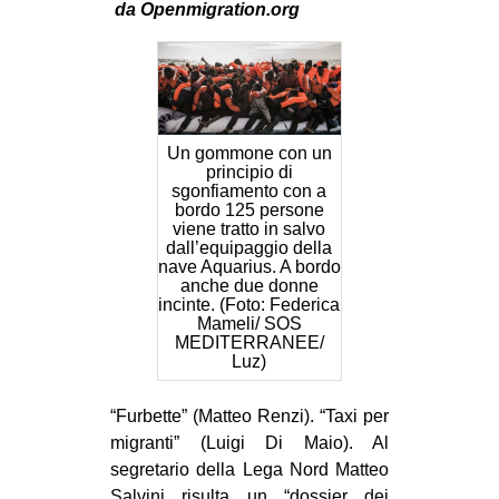
da Openmigration.org
MILANO
MOBILITAZIONI
SPAZI
SPORT POPOLARE
Un gommone con un
MOVIMENTI
principio di
sgonfiamento con a
bordo 125 persone
AMBIENTE
viene tratto in salvo
dall’equipaggio della
ANTIFASCISMO
nave Aquarius. A bordo
anche due donne
DIRITTO ALL’ABITARE
incinte. (Foto: Federica
Mameli/ SOS
GENERI
MEDITERRANEE/
Luz)
MIGRAZIONI
PRECARIATO
“Furbette” (Matteo Renzi). “Taxi per
REPRESSIONE
migranti” (Luigi Di Maio). Al
segretario della Lega Nord Matteo
STUDENTI
Salvini risulta un “dossier dei