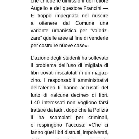
che chiede le dimis­sioni del ret­tore
Augello e del que­store Fran­cini —
È troppo impe­gnata nel riu­scire
a otte­nere dal Comune una
variante urba­ni­stica per “valo­riz­
zare” quelle aree al fine di ven­derle
per costruire nuove case».
L’azione degli stu­denti ha sol­le­vato
il pro­blema dell’uso di migliaia di
libri tro­vati insca­to­lati in un magaz­
zino. I respon­sa­bili ammi­ni­stra­tivi
dell’ateneo li hanno accu­sati del
furto di «alcune decine» di libri.
I 40 inte­res­sati non vogliono farsi
trat­tare da ladri, dopo che la Poli­zia
li ha scam­biati per cri­mi­nali,
e respin­gono l’accusa: «Che ci
fanno quei libri distrutti, impol­ve­rati,