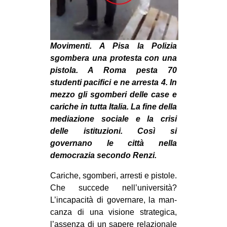
CULTURE
ARTE
CINEMA
Movimenti. A Pisa la Polizia
sgombera una protesta con una
MANIFESTI
pistola. A Roma pesta 70
MUSICA
studenti pacifici e ne arresta 4. In
mezzo gli sgomberi delle case e
RECENSIONI
cariche in tutta Italia. La fine della
INTERNAZIONALE
mediazione sociale e la crisi
delle istituzioni. Così si
AFRICA
governano le città nella
AMERICHE
democrazia secondo Renzi.
ESTREMO ORIENTE
Cari­che, sgom­beri, arre­sti e pistole.
EUROPA
Che suc­cede nell’università?
L’incapacità di gover­nare, la man­
MEDIO ORIENTE
canza di una visione stra­te­gica,
MONDO
l’assenza di un sapere rela­zio­nale