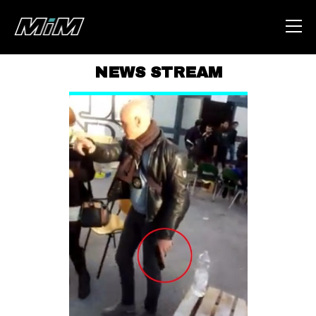
NEWS STREAM
HOME
ABOUT
AREA
DEGENERAZIONE
GAZA FREESTYLE
CSOA LAMBRETTA
MSM
STUDENTI TSUNAMI
ZAM