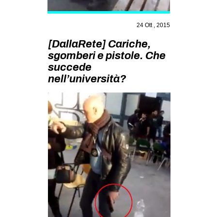
MILANO
MOBILITAZIONI
24 Ott , 2015
SPAZI
[DallaRete] Cariche,
sgomberi e pistole. Che
SPORT POPOLARE
succede
MOVIMENTI
nell’università?
AMBIENTE
ANTIFASCISMO
DIRITTO ALL’ABITARE
GENERI
MIGRAZIONI
PRECARIATO
REPRESSIONE
STUDENTI