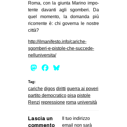
Roma, con la giunta Marino impo­
tente davanti agli sgom­beri. Da
quel momento, la domanda più
ricor­rente è: chi governa le nostre
città?
http://ilmanifesto.info/cariche-
sgomberi-e-pistole-che-succede-
nelluniversita/
Mastodon
Facebook
Bluesky
Tag:
cariche
digos
diritti
guerra ai poveri
partito democratico
pisa
pistole
Renzi
repressione
roma
università
Lascia un
Il tuo indirizzo
commento
email non sarà