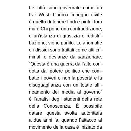
Le città sono gover­nate come un
Far West. L’unico impe­gno civile
è quello di tenere lindi e pinti i loro
muri. Chi pone una con­trad­di­zione,
o un’istanza di giu­sti­zia e redi­stri­
bu­zione, viene punito. Le ano­ma­lie
o i dis­sidi sono trat­tati come atti cri­
mi­nali o devianze da san­zio­nare.
“Que­sta è una guerra dall’alto con­
dotta dal potere poli­tico che com­
batte i poveri e non la povertà e la
disu­gua­glianza con un totale alli­
nea­mento dei media al governo”
è l’analisi degli stu­denti della rete
della Cono­scenza. È pos­si­bile
datare que­sta svolta auto­ri­ta­ria
a due anni fa, quando l’attacco al
movi­mento della casa è ini­ziato da