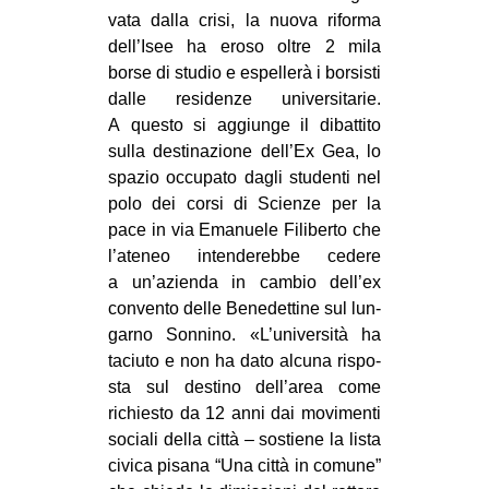
vata dalla crisi, la nuova riforma
dell’Isee ha eroso oltre 2 mila
borse di stu­dio e espel­lerà i bor­si­sti
dalle resi­denze uni­ver­si­ta­rie.
A que­sto si aggiunge il dibat­tito
sulla desti­na­zione dell’Ex Gea, lo
spa­zio occu­pato dagli stu­denti nel
polo dei corsi di Scienze per la
pace in via Ema­nuele Fili­berto che
l’ateneo inten­de­rebbe cedere
a un’azienda in cam­bio dell’ex
con­vento delle Bene­det­tine sul lun­
garno Son­nino. «L’università ha
taciuto e non ha dato alcuna rispo­
sta sul destino dell’area come
richie­sto da 12 anni dai movi­menti
sociali della città – sostiene la lista
civica pisana “Una città in comune”