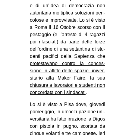
e di un’idea di demo­cra­zia non
EVENTI
auto­ri­ta­ria mol­ti­plica solu­zioni peri­
co­lose e improv­vi­sate. Lo si è visto
in
a Roma il 16 Otto­bre scorso con il
pestag­gio (e l’arresto di 4 ragazzi
Fb
poi rila­sciati) da parte delle forze
tw
dell’ordine di una set­tan­tina di stu­
denti paci­fici della Sapienza che
bsky
pro­te­sta­vano con­tro la con­ces­
sione in affitto dello spa­zio uni­ver­
ms
si­ta­rio alla Maker Faire
,
la sua
chiu­sura a lavo­ra­tori e stu­denti non
SEARCH
con­cor­data con i sin­da­cati
.
Lo si è visto a Pisa dove, gio­vedì
pome­rig­gio, in un’occupazione uni­
ver­si­ta­ria ha fatto irru­zione la Digos
con pistola in pugno, scor­tata da
cin­que volanti e tre camio­nette. Ieri