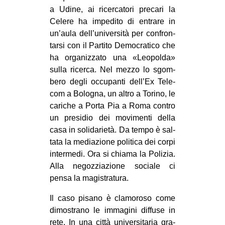
a Udine, ai ricer­ca­tori pre­cari la
Celere ha impe­dito di entrare in
un’aula dell’università per con­fron­
tarsi con il Par­tito Demo­cra­tico che
ha orga­niz­zato una «Leo­polda»
sulla ricerca. Nel mezzo lo sgom­
bero degli occu­panti dell’Ex Tele­
com a Bolo­gna, un altro a Torino, le
cari­che a Porta Pia a Roma con­tro
un pre­si­dio dei movi­menti della
casa in soli­da­rietà. Da tempo è sal­
tata la media­zione poli­tica dei corpi
inter­medi. Ora si chiama la Poli­zia.
Alla negoz­zia­zione sociale ci
pensa la magistratura.
Il caso pisano è cla­mo­roso come
dimo­strano le imma­gini dif­fuse in
rete. In una città uni­ver­si­ta­ria gra­