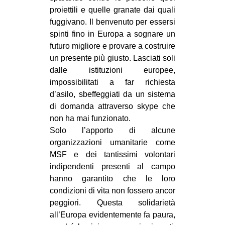
proiettili e quelle granate dai quali
EVENTI
fuggivano. Il benvenuto per essersi
spinti fino in Europa a sognare un
in
futuro migliore e provare a costruire
un presente più giusto. Lasciati soli
Fb
dalle istituzioni europee,
tw
impossibilitati a far richiesta
d’asilo, sbeffeggiati da un sistema
bsky
di domanda attraverso skype che
non ha mai funzionato.
ms
Solo l’apporto di alcune
organizzazioni umanitarie come
SEARCH
MSF e dei tantissimi volontari
indipendenti presenti al campo
hanno garantito che le loro
condizioni di vita non fossero ancor
peggiori. Questa solidarietà
all’Europa evidentemente fa paura,