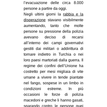
l’evacuazione delle circa 8.000
CULTURE
persone a partire da oggi.
ARTE
Negli ultimi giorni la
rabbia e la
disperazione
stavano visibilmente
CINEMA
aumentando, tanto che molte
MANIFESTI
persone su pressione della polizia
avevano deciso di recarsi
MUSICA
all’interno dei campi governativi
RECENSIONI
gestiti dai militari o addirittura di
tornare indietro in Turchia o nei
INTERNAZIONALE
loro paesi martoriati dalla guerra. Il
AFRICA
regime dei confini dell’Unione ha
AMERICHE
costretto per mesi migliaia di vite
umane a vivere in tende piantate
ESTREMO ORIENTE
nel fango, sospese in un limbo in
EUROPA
condizioni estreme. In più
occasioni le forze di polizia
MEDIO ORIENTE
macedoni e greche li hanno gasati,
MONDO
sparando contro le persone quei