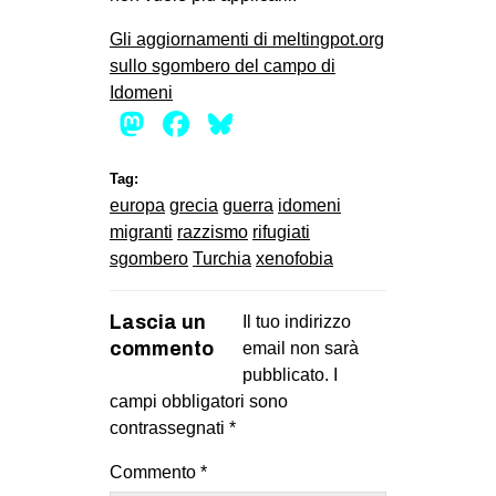
Gli aggiornamenti di meltingpot.org
sullo sgombero del campo di
Idomeni
Mastodon
Facebook
Bluesky
Tag:
europa
grecia
guerra
idomeni
migranti
razzismo
rifugiati
sgombero
Turchia
xenofobia
Lascia un
Il tuo indirizzo
commento
email non sarà
pubblicato.
I
campi obbligatori sono
contrassegnati
*
Commento
*