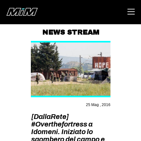
NEWS STREAM
HOME
ABOUT
AREA
DEGENERAZIONE
GAZA FREESTYLE
CSOA LAMBRETTA
25 Mag , 2016
MSM
[DallaRete]
STUDENTI TSUNAMI
#Overthefortress a
Idomeni. Iniziato lo
ZAM
sgombero del campo e