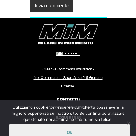
Creative Commons Attribution-
NonCommercial-ShareAlike 2.5 Generic
License.
CONTATTI:
Utilizziamo i cookie per essere sicuri che tu possa avere la
milanoinmovimento@gmail.com
migliore esperienza sul nostro sito. Se continui ad utilizzare
SEGUICI SU:
questo sito noi assumiamo che tu ne sia felice.
Ok