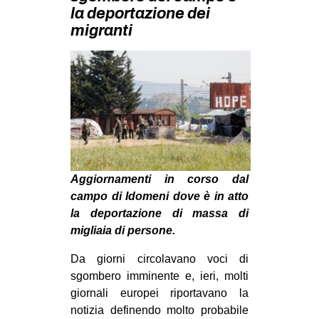
MILANO
la deportazione dei
migranti
MOBILITAZIONI
SPAZI
SPORT POPOLARE
MOVIMENTI
AMBIENTE
ANTIFASCISMO
Aggiornamenti in corso dal
DIRITTO ALL’ABITARE
campo di Idomeni dove è in atto
GENERI
la deportazione di massa di
migliaia di persone.
MIGRAZIONI
PRECARIATO
Da giorni circolavano voci di
sgombero imminente e, ieri, molti
REPRESSIONE
giornali europei riportavano la
STUDENTI
notizia definendo molto probabile