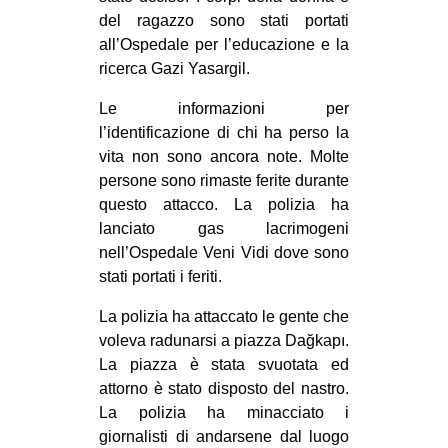
CULTURE
del ragazzo sono stati portati
all’Ospedale per l’educazione e la
ARTE
ricerca Gazi Yasargil.
CINEMA
Le informazioni per
MANIFESTI
l’identificazione di chi ha perso la
MUSICA
vita non sono ancora note. Molte
persone sono rimaste ferite durante
RECENSIONI
questo attacco. La polizia ha
lanciato gas lacrimogeni
INTERNAZIONALE
nell’Ospedale Veni Vidi dove sono
AFRICA
stati portati i feriti.
AMERICHE
La polizia ha attaccato le gente che
ESTREMO ORIENTE
voleva radunarsi a piazza Dağkapı.
La piazza è stata svuotata ed
EUROPA
attorno è stato disposto del nastro.
MEDIO ORIENTE
La polizia ha minacciato i
MONDO
giornalisti di andarsene dal luogo