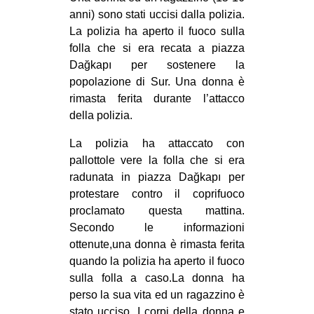
MILANO
anni) sono stati uccisi dalla polizia.
La polizia ha aperto il fuoco sulla
MOBILITAZIONI
folla che si era recata a piazza
SPAZI
Dağkapı per sostenere la
SPORT POPOLARE
popolazione di Sur. Una donna è
rimasta ferita durante l’attacco
MOVIMENTI
della polizia.
AMBIENTE
La polizia ha attaccato con
ANTIFASCISMO
pallottole vere la folla che si era
radunata in piazza Dağkapı per
DIRITTO ALL’ABITARE
protestare contro il coprifuoco
GENERI
proclamato questa mattina.
Secondo le informazioni
MIGRAZIONI
ottenute,una donna è rimasta ferita
PRECARIATO
quando la polizia ha aperto il fuoco
REPRESSIONE
sulla folla a caso.La donna ha
perso la sua vita ed un ragazzino è
STUDENTI
stato ucciso. I corpi della donna e