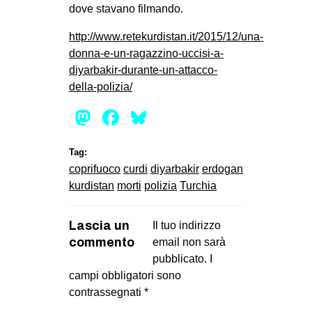
dove stavano filmando.
EVENTI
http://www.retekurdistan.it/2015/12/una-
in
donna-e-un-ragazzino-uccisi-a-
diyarbakir-durante-un-attacco-
Fb
della-polizia/
Mastodon
Facebook
Bluesky
tw
bsky
Tag:
coprifuoco
curdi
diyarbakir
erdogan
ms
kurdistan
morti
polizia
Turchia
SEARCH
Lascia un
Il tuo indirizzo
commento
email non sarà
pubblicato.
I
campi obbligatori sono
contrassegnati
*