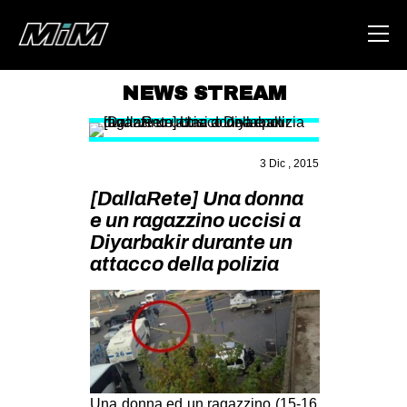
NEWS STREAM
HOME
ABOUT
3 Dic , 2015
AREA
[DallaRete] Una donna
e un ragazzino uccisi a
DEGENERAZIONE
Diyarbakir durante un
GAZA FREESTYLE
attacco della polizia
CSOA LAMBRETTA
MSM
STUDENTI TSUNAMI
ZAM
Una donna ed un ragazzino (15-16