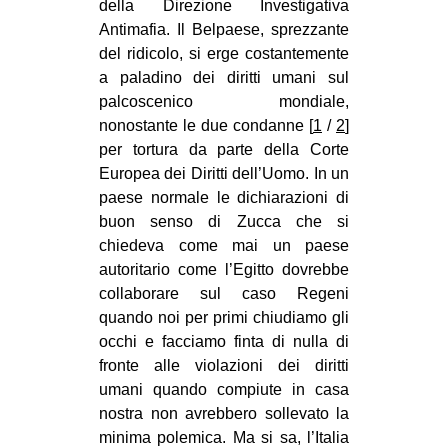
della Direzione Investigativa
CULTURE
Antimafia. Il Belpaese, sprezzante
del ridicolo, si erge costantemente
ARTE
a paladino dei diritti umani sul
CINEMA
palcoscenico mondiale,
MANIFESTI
nonostante le due condanne [
1
/
2
]
per tortura da parte della Corte
MUSICA
Europea dei Diritti dell’Uomo. In un
RECENSIONI
paese normale le dichiarazioni di
buon senso di Zucca che si
INTERNAZIONALE
chiedeva come mai un paese
AFRICA
autoritario come l’Egitto dovrebbe
collaborare sul caso Regeni
AMERICHE
quando noi per primi chiudiamo gli
ESTREMO ORIENTE
occhi e facciamo finta di nulla di
fronte alle violazioni dei diritti
EUROPA
umani quando compiute in casa
MEDIO ORIENTE
nostra non avrebbero sollevato la
MONDO
minima polemica. Ma si sa, l’Italia