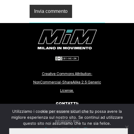
Creative Commons Attribution-
NonCommercial-ShareAlike 2.5 Generic
License.
CONTATTI:
Utilizziamo i cookie per essere sicuri che tu possa avere la
milanoinmovimento@gmail.com
migliore esperienza sul nostro sito. Se continui ad utilizzare
SEGUICI SU:
questo sito noi assumiamo che tu ne sia felice.