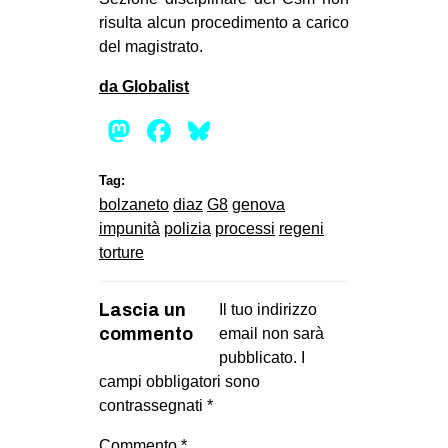
risulta alcun procedimento a carico
del magistrato.
da Globalist
Mastodon
Facebook
Bluesky
Tag:
bolzaneto
diaz
G8
genova
impunità
polizia
processi
regeni
torture
Lascia un
Il tuo indirizzo
commento
email non sarà
pubblicato.
I
campi obbligatori sono
contrassegnati
*
Commento
*