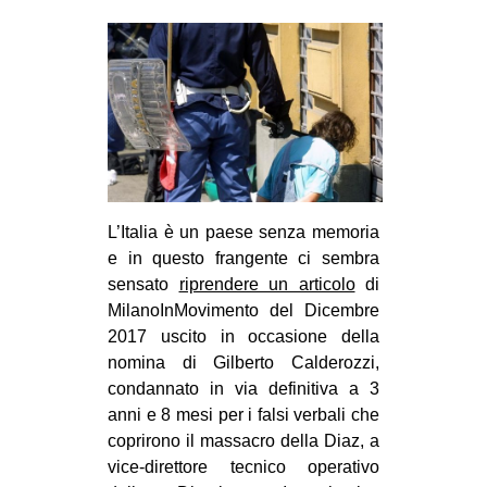
MILANO
MOBILITAZIONI
SPAZI
SPORT POPOLARE
MOVIMENTI
AMBIENTE
L’Italia è un paese senza memoria
ANTIFASCISMO
e in questo frangente ci sembra
DIRITTO ALL’ABITARE
sensato
riprendere un articolo
di
MilanoInMovimento del Dicembre
GENERI
2017 uscito in occasione della
MIGRAZIONI
nomina di Gilberto Calderozzi,
condannato in via definitiva a 3
PRECARIATO
anni e 8 mesi per i falsi verbali che
REPRESSIONE
coprirono il massacro della Diaz, a
STUDENTI
vice-diretto
re tecnico operativo