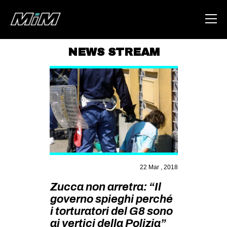
NEWS STREAM
HOME
ABOUT
AREA
DEGENERAZIONE
GAZA FREESTYLE
CSOA LAMBRETTA
22 Mar , 2018
MSM
Zucca non arretra: “Il
STUDENTI TSUNAMI
governo spieghi perché
i torturatori del G8 sono
ZAM
ai vertici della Polizia”