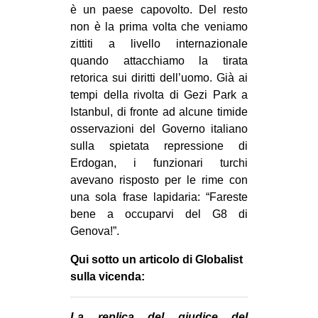
è un paese capovolto. Del resto
EVENTI
non è la prima volta che veniamo
zittiti a livello internazionale
in
quando attacchiamo la tirata
retorica sui diritti dell’uomo. Già ai
Fb
tempi della rivolta di Gezi Park a
Istanbul, di fronte ad alcune timide
tw
osservazioni del Governo italiano
sulla spietata repressione di
bsky
Erdogan, i funzionari turchi
ms
avevano risposto per le rime con
una sola frase lapidaria: “Fareste
SEARCH
bene a occuparvi del G8 di
Genova!”.
Qui sotto un articolo di Globalist
sulla vicenda:
La replica del giudice del