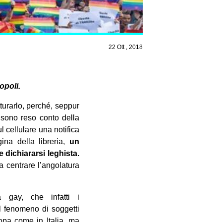
22 Ott , 2018
opoli.
turarlo, perché, seppur
i sono reso conto della
 cellulare una notifica
na della libreria,
un
e dichiararsi leghista.
 centrare l’angolatura
 gay, che infatti i
l fenomeno di soggetti
ropa come in Italia, ma