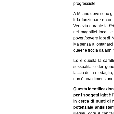
progressiste.
A Milano dove sono gli 
li fa funzionare e co
Venezia durante la
Pr
nei magnifici locali e
poveri/povere lgbt di M
Ma senza allontanarci t
queer e frocia da anni 
Ed è questa la caratt
sessualità e dei gener
faccia della medaglia,
non è una dimensione d
Questa identificazion
per i soggetti lgbt è
in cerca di punti di 
potenziale antisist
illegali, oggi il capi