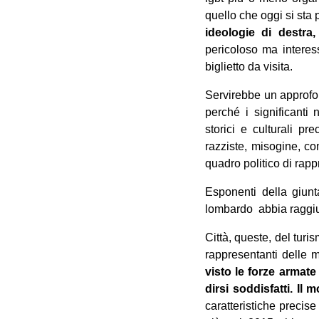
quello che oggi si sta
ideologie di destra,
pericoloso ma interess
biglietto da visita.
Servirebbe un approfon
perché i significanti 
storici e culturali pr
razziste, misogine, co
quadro politico di rap
Esponenti della giun
lombardo abbia raggiun
Città, queste, del turis
rappresentanti delle mu
visto le forze armat
dirsi soddisfatti. Il
caratteristiche precise 