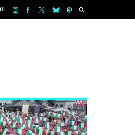
in
Fb
tw
bsky
ms
SEARCH
TI