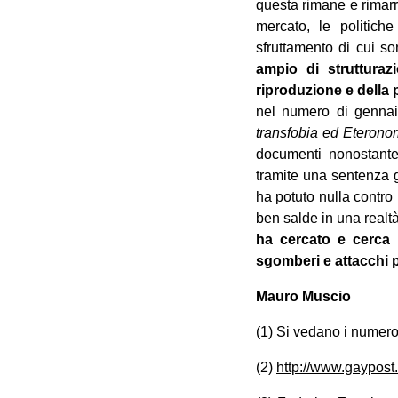
questa rimane e rimarr
mercato, le politich
sfruttamento di cui so
ampio di strutturaz
riproduzione e della
nel numero di genna
transfobia ed Eterono
documenti nonostante 
tramite una sentenza g
ha potuto nulla contro
ben salde in una realtà
ha cercato e cerca 
sgomberi e attacchi po
Mauro Muscio
(1) Si vedano i numeros
(2)
http://www.gaypost.