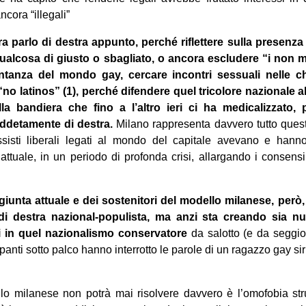
ncora “illegali”
a parlo di destra appunto, perché riflettere sulla presenza 
alcosa di giusto o sbagliato, o ancora escludere “i non ma
entanza del mondo gay, cercare incontri sessuali nelle c
“no latinos” (1), perché difendere quel tricolore nazionale a
a bandiera che fino a l’altro ieri ci ha medicalizzato, 
eddetamente di destra.
Milano rappresenta davvero tutto quest
sisti liberali legati al mondo del capitale avevano e hann
attuale, in un periodo di profonda crisi, allargando i consen
 giunta attuale e dei sostenitori del modello milanese, pe
 di destra nazional-populista, ma anzi sta creando sia nuo
i in quel nazionalismo conservatore
da salotto (e da seggio
panti sotto palco hanno interrotto le parole di un ragazzo gay s
lo milanese non potrà mai risolvere davvero è l’omofobia stru