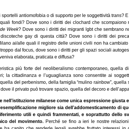
sportelli antiomofobia o di supporto per le soggettività trans? E
n quali fondi? Dove sono i diritti dei clochard che scompaion
ide Week
? Dove sono i diritti dei migranti lgbt che sembrano 
 discoteche gay di questa città? Dove sono i diritti dei preca
ilano ai/alle quali il registro delle unioni civili non ha cambiat
roppo dal focus, dove sono i diritti per gli spazi sociali autogesti
veniva elaborata, praticata e diffusa?
eristica più forte del neoliberalismo contemporaneo, quella di
i; la cittadinanza e l’uguaglianza sono consentite ai soggett
 quella del perbenismo, della famiglia “mulino rainbow”, quella 
ove il privato può trovare spazio, quella del decoro e dell’app
e nell’istituzione milanese come unica espressione giusta e 
 l’esemplificazione migliore sia dell’addomesticamento di qu
riferimento utili e quindi frammentati, e soprattutto dello 
emico del movimento.
Perché se fino a ieri le nostre relazion
tale ha capito che renderle legali avrebbe fruttato interessi i