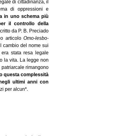
ale di cittadinanza, il
tema di oppressioni e
tra in uno schema più
r il controllo della
critto da P. B. Preciado
uo articolo
Omo-lesbo-
 il cambio del nome sui
 era stata resa legale
o la vita. La legge non
po patriarcale rimangono
ro questa complessità
egli ultimi anni con
zi per alcun*.