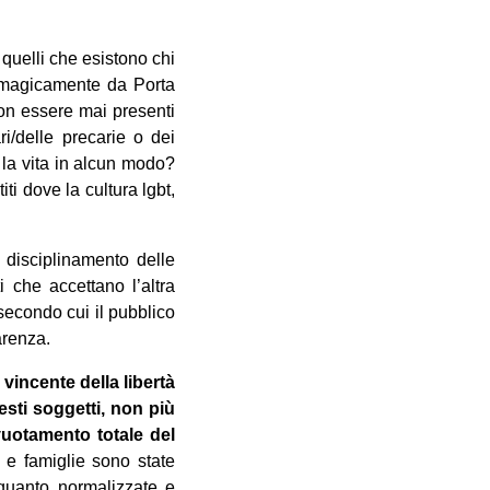
 quelli che esistono chi
o magicamente da Porta
non essere mai presenti
ri/delle precarie o dei
o la vita in alcun modo?
ti dove la cultura lgbt,
 disciplinamento delle
i che accettano l’altra
secondo cui il pubblico
arenza.
vincente della libertà
esti soggetti, non più
svuotamento totale del
i e famiglie sono state
n quanto normalizzate e