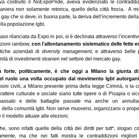
a costruito il NoExpoPride, aveva evidenziato le contraddizi
niera non solamente retorica, quello della città frocia. A m
a gay che si deve, in buona parte, la deriva dell’incremento della
ella popolazione lgbt.
caso rilanciata da Expo in poi, si è declinata attraverso l’incentiv
cazioni rainbow,
con l’allontanamento sistematico delle fette e
itiche aziendali di
diversity management
, e attraverso belle 
tà di investimenti stranieri nel settore del mercato gay.
forte, politicamente, è che oggi a Milano la giunta di 
l ruolo una volta occupato dal movimento lgbt autorgani
nioni civili, a Milano presente prima della legge Cirinnà, o la 
arattere culturale e sociale siano tutte opere o di Pisapia o s
assato e delle battaglie passate ma anche un annullam
 della comunità lgbt. Non serve muoversi, organizzarsi o prop
il modello attuale alle elezioni.
che, sono infatti quelle della città dei diritti per tutt*, slogan 
amente, ma che nei fatti mostra le contraddizioni migliori d