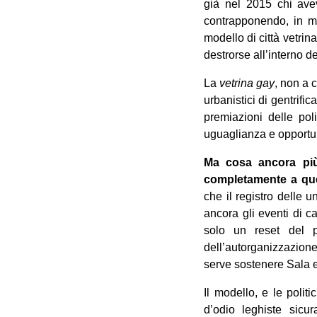
già nel 2015 chi avev
contrapponendo, in ma
modello di città vetrin
destrorse all’interno d
La
vetrina gay
, non a 
urbanistici di gentrifi
premiazioni delle pol
uguaglianza e opportuni
Ma cosa ancora più 
completamente a que
che il registro delle u
ancora gli eventi di c
solo un reset del p
dell’autorganizzazione
serve sostenere Sala e 
Il modello, e le politi
d’odio leghiste sicur