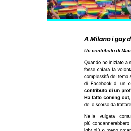
A Milano i gay 
Un contributo di Mau
Quando ho iniziato a s
fosse chiara la volont
complessità del tema s
di Facebook di un co
contributo di un profi
Ha fatto coming out,
del discorso da trattare
Nella vulgata comu
più condannerebbero c
lgbt più o meno organi