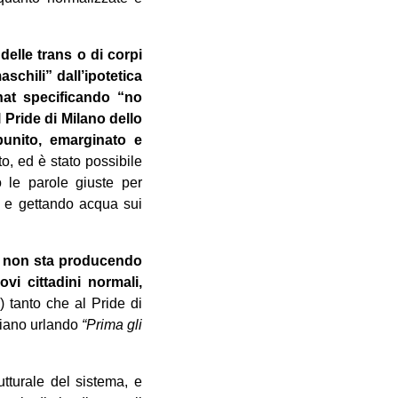
delle trans o di corpi
schili” dall’ipotetica
hat specificando “no
l Pride di Milano dello
punito, emarginato e
o, ed è stato possibile
o le parole giuste per
si e gettando acqua sui
rò, non sta producendo
vi cittadini normali,
) tanto che al Pride di
iriano urlando
“Prima gli
tturale del sistema, e