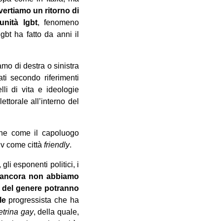
vvertiamo un ritorno di
unità lgbt
, fenomeno
gbt ha fatto da anni il
mo di destra o sinistra
ati secondo riferimenti
lli di vita e ideologie
ttorale all’interno del
one come il capoluogo
iv come città
friendly
.
gli esponenti politici, i
 ancora non abbiamo
i del genere potranno
le
progressista che ha
etrina gay
, della quale,