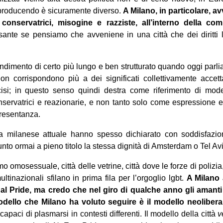
 producendo è sicuramente diverso.
A Milano, in particolare, a
 conservatrici, misogine e razziste, all’interno della com
ante se pensiamo che avveniene in una città che dei diritti l
dimento di certo più lungo e ben strutturato quando oggi parlia
non corrispondono più a dei significati collettivamente accett
ecisi; in questo senso quindi destra come riferimento di mode
nservatrici e reazionarie, e non tanto solo come espressione ele
presentanza.
ta milanese attuale hanno spesso dichiarato con soddisfazi
to ormai a pieno titolo la stessa dignità di Amsterdam o Tel Av
mo omosessuale, città delle vetrine, città dove le forze di polizia, 
ltinazionali sfilano in prima fila per l’orgoglio lgbt.
A Milano
e al Pride, ma credo che nel giro di qualche anno gli amant
 modello che Milano ha voluto seguire è il modello neolibera
capaci di plasmarsi in contesti differenti. Il modello della città
v