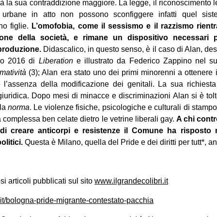
à la sua contraddizione maggiore. La legge, il riconoscimento leg
e urbane in atto non possono sconfiggere infatti quel sis
no figlie.
L’omofobia, come il sessismo e il razzismo rien
ione della società, e rimane un dispositivo necessari pe
 produzione.
Didascalico, in questo senso, è il caso di Alan, des
io 2016 di
Liberation
e illustrato da Federico Zappino nel s
rmatività
(3); Alan era stato uno dei primi minorenni a ottenere
l’assenza della modificazione dei genitali. La sua richiesta
iuridica. Dopo mesi di minacce e discriminazioni Alan si è tolt
 la
norma
. Le violenze fisiche, psicologiche e culturali di stam
 complessa ben celate dietro le vetrine liberali gay.
A chi cont
di creare anticorpi e resistenze il Comune ha risposto n
litici.
Questa è Milano, quella del Pride e dei diritti per tutt*, an
i articoli pubblicati sul sito
www.ilgrandecolibri.it
it/bologna-pride-migrante-contestato-pacchia