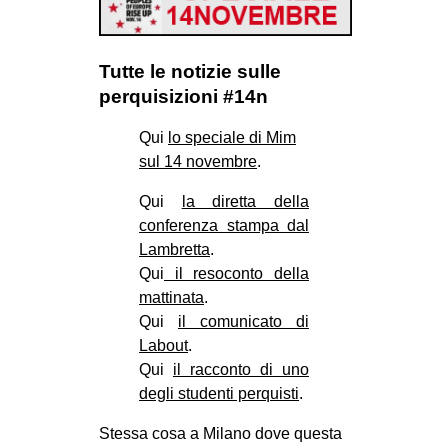
EVENTI
Tutte le notizie sulle
in
perquisizioni #14n
Fb
Qui
lo speciale di Mim
tw
sul 14 novembre
.
Qui
la diretta della
bsky
conferenza stampa dal
Lambretta
.
ms
Qui
il resoconto della
SEARCH
mattinata
.
Qui
il comunicato di
Labout
.
Qui
il racconto di uno
degli studenti perquisti
.
Stessa cosa a Milano dove questa