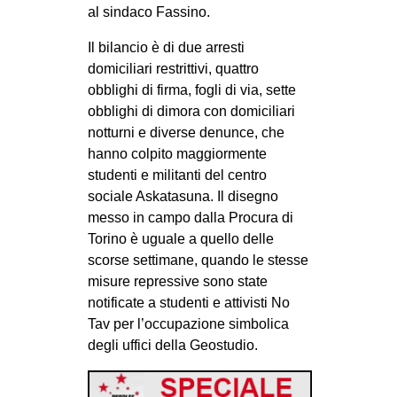
al sindaco Fassino.
CULTURE
Il bilancio è di due arresti
ARTE
domiciliari restrittivi, quattro
CINEMA
obblighi di firma, fogli di via, sette
MANIFESTI
obblighi di dimora con domiciliari
notturni e diverse denunce, che
MUSICA
hanno colpito maggiormente
RECENSIONI
studenti e militanti del centro
sociale Askatasuna. Il disegno
INTERNAZIONALE
messo in campo dalla Procura di
AFRICA
Torino è uguale a quello delle
scorse settimane, quando le stesse
AMERICHE
misure repressive sono state
ESTREMO ORIENTE
notificate a studenti e attivisti No
Tav per l’occupazione simbolica
EUROPA
degli uffici della Geostudio.
MEDIO ORIENTE
MONDO