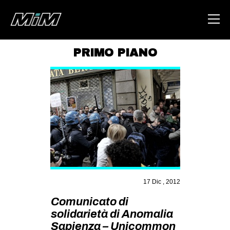
PRIMO PIANO
HOME
ABOUT
AREA
DEGENERAZIONE
GAZA FREESTYLE
CSOA LAMBRETTA
MSM
17 Dic , 2012
STUDENTI TSUNAMI
Comunicato di
solidarietà di Anomalia
ZAM
Sapienza – Unicommon