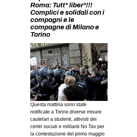
MILANO
Roma: Tutt* liber*!!!
Complici e solidali con i
MOBILITAZIONI
compagni e le
SPAZI
compagne di Milano e
Torino
SPORT POPOLARE
MOVIMENTI
AMBIENTE
ANTIFASCISMO
DIRITTO ALL’ABITARE
GENERI
MIGRAZIONI
Questa mattina sono state
PRECARIATO
notificate a Torino diverse misure
cautelari a studenti, attivisti dei
REPRESSIONE
centri sociali e militanti No Tav per
STUDENTI
la contestazione del primo maggio