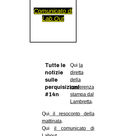
CULTURE
Comunicato di
ARTE
Lab.Out
CINEMA
MANIFESTI
MUSICA
RECENSIONI
Tutte le
Qui
la
INTERNAZIONALE
notizie
diretta
sulle
della
AFRICA
perquisizioni
conferenza
AMERICHE
#14n
stampa dal
ESTREMO ORIENTE
Lambretta
.
EUROPA
Qui
il resoconto della
mattinata
.
MEDIO ORIENTE
Qui
il comunicato di
MONDO
Labout
.