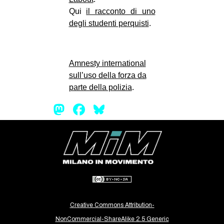
Qui
il racconto di uno
EVENTI
degli studenti perquisti
.
in
Fb
Amnesty international
sull’uso della forza da
tw
parte della polizia
.
bsky
Mastodon
Facebook
Bluesky
ms
SEARCH
Creative Commons Attribution-
NonCommercial-ShareAlike 2.5 Generic