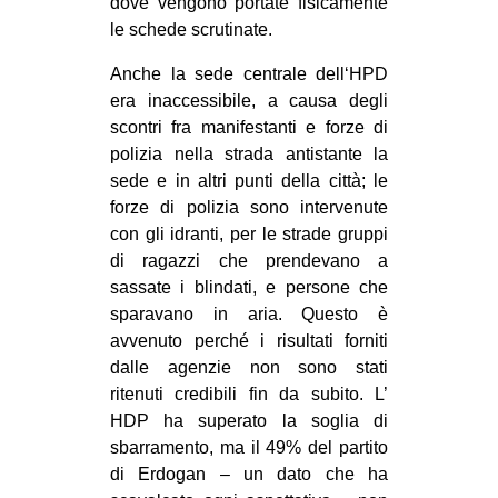
dove vengono portate fisicamente
CULTURE
le schede scrutinate.
ARTE
Anche la sede centrale dell‘HPD
CINEMA
era inaccessibile, a causa degli
scontri fra manifestanti e forze di
MANIFESTI
polizia nella strada antistante la
MUSICA
sede e in altri punti della città; le
forze di polizia sono intervenute
RECENSIONI
con gli idranti, per le strade gruppi
INTERNAZIONALE
di ragazzi che prendevano a
sassate i blindati, e persone che
AFRICA
sparavano in aria. Questo è
AMERICHE
avvenuto perché i risultati forniti
dalle agenzie non sono stati
ESTREMO ORIENTE
ritenuti credibili fin da subito. L’
EUROPA
HDP ha superato la soglia di
MEDIO ORIENTE
sbarramento, ma il 49% del partito
di Erdogan – un dato che ha
MONDO