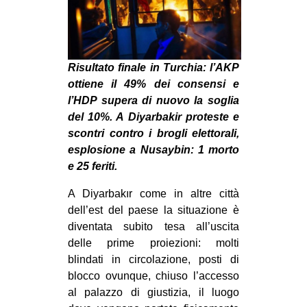
MILANO
MOBILITAZIONI
SPAZI
Risultato finale in Turchia: l’AKP
SPORT POPOLARE
ottiene il 49% dei consensi e
l’HDP supera di nuovo la soglia
MOVIMENTI
del 10%. A Diyarbakir proteste e
AMBIENTE
scontri contro i brogli elettorali,
esplosione a Nusaybin: 1 morto
ANTIFASCISMO
e 25 feriti.
DIRITTO ALL’ABITARE
A Diyarbakır come in altre città
GENERI
dell’est del paese la situazione è
MIGRAZIONI
diventata subito tesa all’uscita
delle prime proiezioni: molti
PRECARIATO
blindati in circolazione, posti di
REPRESSIONE
blocco ovunque, chiuso l’accesso
al palazzo di giustizia, il luogo
STUDENTI