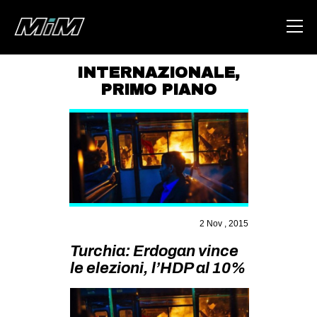
INTERNAZIONALE
,
PRIMO PIANO
HOME
ABOUT
AREA
DEGENERAZIONE
GAZA FREESTYLE
CSOA LAMBRETTA
2 Nov , 2015
MSM
Turchia: Erdogan vince
le elezioni, l’HDP al 10%
STUDENTI TSUNAMI
ZAM