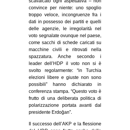
scavalcato ogni aspettativa – non
convince per niente: uno spoglio
EVENTI
troppo veloce, incongruenze fra i
in
dati in possesso dei partiti e quelli
delle agenzie, le irregolarità nel
Fb
voto segnalate ovunque nel paese,
come sacchi di schede caricati su
tw
macchine civili e ritrovati nella
spazzatura. Anche secondo i
bsky
leader dell’HDP il voto non si è
svolto regolarmente: “in Turchia
ms
elezioni libere e giuste non sono
possibili” hanno dichiarato in
SEARCH
conferenza stampa. “Questo voto è
frutto di una deliberata politica di
polarizzazione portata avanti dal
presidente Erdoğan”.
Il successo dell’AKP e la flessione