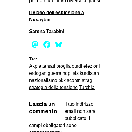
per dare un futuro diverso al paese.
Il video dell’esplosione a
Nusaybin
Sarena Tarabini
Mastodon
Facebook
Bluesky
Tag:
Akp
attentati
broglia
curdi
elezioni
erdogan
guerra
hdp
isis
kurdistan
nazionalismo
pkk
scontri
stragi
strategia della tensione
Turchia
Lascia un
Il tuo indirizzo
commento
email non sarà
pubblicato.
I
campi obbligatori sono