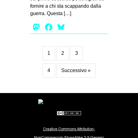
fornire a chi sta scappando dalla
guerra. Questa […]
Mastodon
Facebook
Bluesky
1
2
3
4
Successivo »
Creative Commons Attribution-
NonCommercial-ShareAlike 2.5 Generic