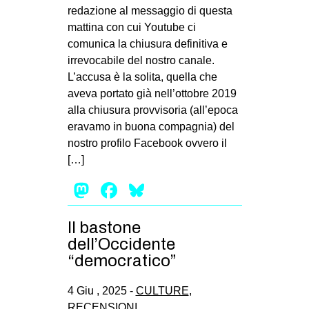
redazione al messaggio di questa
EVENTI
mattina con cui Youtube ci
comunica la chiusura definitiva e
in
irrevocabile del nostro canale.
L’accusa è la solita, quella che
Fb
aveva portato già nell’ottobre 2019
alla chiusura provvisoria (all’epoca
tw
eravamo in buona compagnia) del
bsky
nostro profilo Facebook ovvero il
[…]
ms
Mastodon
Facebook
Bluesky
SEARCH
Il bastone
dell’Occidente
“democratico”
4 Giu , 2025 -
CULTURE
,
RECENSIONI