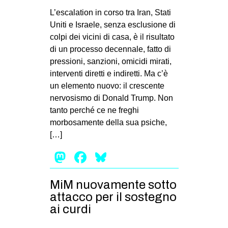
MILANO
L’escalation in corso tra Iran, Stati
MOBILITAZIONI
Uniti e Israele, senza esclusione di
colpi dei vicini di casa, è il risultato
SPAZI
di un processo decennale, fatto di
SPORT POPOLARE
pressioni, sanzioni, omicidi mirati,
interventi diretti e indiretti. Ma c’è
MOVIMENTI
un elemento nuovo: il crescente
AMBIENTE
nervosismo di Donald Trump. Non
tanto perché ce ne freghi
ANTIFASCISMO
morbosamente della sua psiche,
DIRITTO ALL’ABITARE
[…]
GENERI
Mastodon
Facebook
Bluesky
MIGRAZIONI
MiM nuovamente sotto
PRECARIATO
attacco per il sostegno
REPRESSIONE
ai curdi
STUDENTI