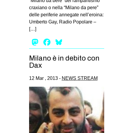
“Milano da bere” del rampantismo
CULTURE
craxiano o nella “Milano da pere”
delle periferie annegate nell’eroina:
ARTE
Umberto Gay, Radio Popolare –
CINEMA
[…]
MANIFESTI
Mastodon
Facebook
Bluesky
MUSICA
RECENSIONI
Milano è in debito con
Dax
INTERNAZIONALE
12 Mar , 2013 -
NEWS STREAM
AFRICA
AMERICHE
ESTREMO ORIENTE
EUROPA
MEDIO ORIENTE
MONDO