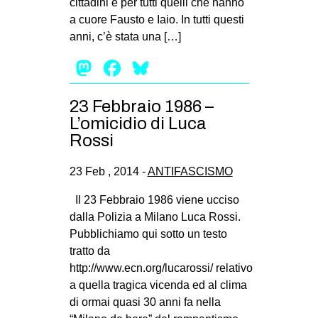
cittadini e per tutti quelli che hanno
MILANO
a cuore Fausto e Iaio. In tutti questi
MOBILITAZIONI
anni, c’è stata una […]
SPAZI
Mastodon
Facebook
Bluesky
SPORT POPOLARE
23 Febbraio 1986 –
MOVIMENTI
L’omicidio di Luca
AMBIENTE
Rossi
ANTIFASCISMO
23 Feb , 2014 -
ANTIFASCISMO
DIRITTO ALL’ABITARE
Il 23 Febbraio 1986 viene ucciso
GENERI
dalla Polizia a Milano Luca Rossi.
MIGRAZIONI
Pubblichiamo qui sotto un testo
tratto da
PRECARIATO
http://www.ecn.org/lucarossi/ relativo
REPRESSIONE
a quella tragica vicenda ed al clima
di ormai quasi 30 anni fa nella
STUDENTI