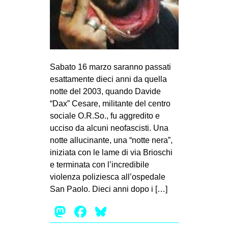
EVENTI
in
Fb
Sabato 16 marzo saranno passati
esattamente dieci anni da quella
tw
notte del 2003, quando Davide
“Dax” Cesare, militante del centro
bsky
sociale O.R.So., fu aggredito e
ms
ucciso da alcuni neofascisti. Una
notte allucinante, una “notte nera”,
SEARCH
iniziata con le lame di via Brioschi
e terminata con l’incredibile
violenza poliziesca all’ospedale
San Paolo. Dieci anni dopo i […]
Mastodon
Facebook
Bluesky