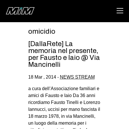
omicidio
HOME
[DallaRete] La
ABOUT
memoria nel presente,
per Fausto e Iaio @ Via
AREA
Mancinelli
DEGENERAZIONE
18 Mar , 2014 -
NEWS STREAM
GAZA FREESTYLE
a cura dell’Associazione familiari e
CSOA LAMBRETTA
amici di Fausto e Iaio Da 36 anni
MSM
ricordiamo Fausto Tinelli e Lorenzo
Iannucci, uccisi per mano fascista il
STUDENTI TSUNAMI
18 marzo 1978, in via Mancinelli,
ZAM
un luogo della memoria per i