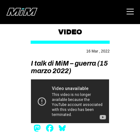
VIDEO
HOME
16 Mar , 2022
ABOUT
I talk di MiM – guerra (15
AREA
marzo 2022)
DEGENERAZIONE
GAZA FREESTYLE
CSOA LAMBRETTA
MSM
STUDENTI TSUNAMI
Mastodon
Facebook
Bluesky
ZAM