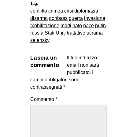
MILANO
Tag:
conflitto
crimea
crisi
diplomazia
MOBILITAZIONI
disarmo
donbass
guerra
invasione
SPAZI
mobilitazione
morti
nato
pace
putin
russia
Stati Uniti
trattative
ucraina
SPORT POPOLARE
zelensky
MOVIMENTI
Lascia un
Il tuo indirizzo
AMBIENTE
commento
email non sarà
ANTIFASCISMO
pubblicato.
I
DIRITTO ALL’ABITARE
campi obbligatori sono
contrassegnati
*
GENERI
Commento
*
MIGRAZIONI
PRECARIATO
REPRESSIONE
STUDENTI