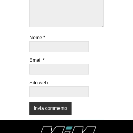
CULTURE
ARTE
CINEMA
MANIFESTI
Nome
*
MUSICA
RECENSIONI
Email
*
INTERNAZIONALE
AFRICA
Sito web
AMERICHE
ESTREMO ORIENTE
EUROPA
MEDIO ORIENTE
MONDO