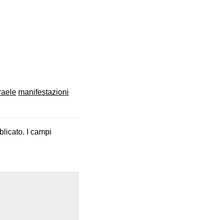
raele
manifestazioni
blicato.
I campi