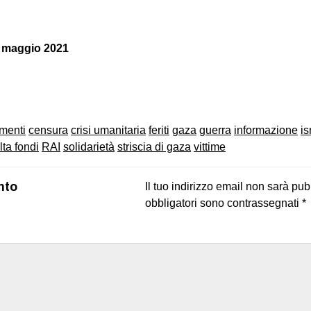
8 maggio 2021
on
book
uesky
menti
censura
crisi umanitaria
feriti
gaza
guerra
informazione
is
lta fondi
RAI
solidarietà
striscia di gaza
vittime
nto
Il tuo indirizzo email non sarà pub
obbligatori sono contrassegnati
*