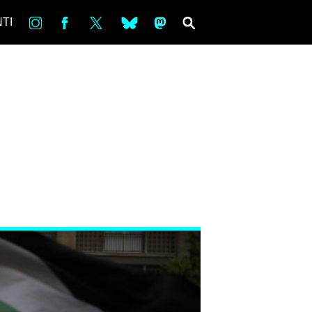
in
Fb
tw
bsky
ms
SEARCH
TI