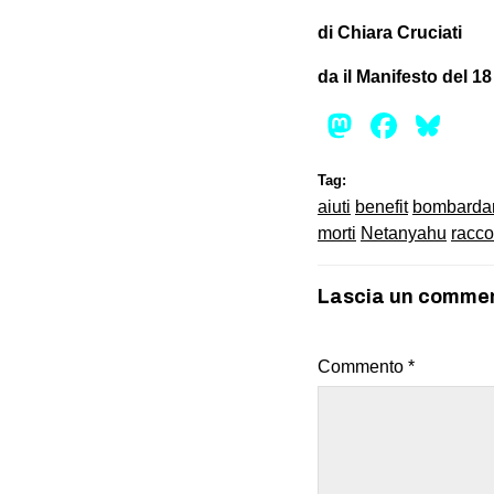
di Chiara Cruciati
da il Manifesto del 1
Mastod
Face
Bl
Tag:
aiuti
benefit
bombarda
morti
Netanyahu
racco
Lascia un comme
Commento
*