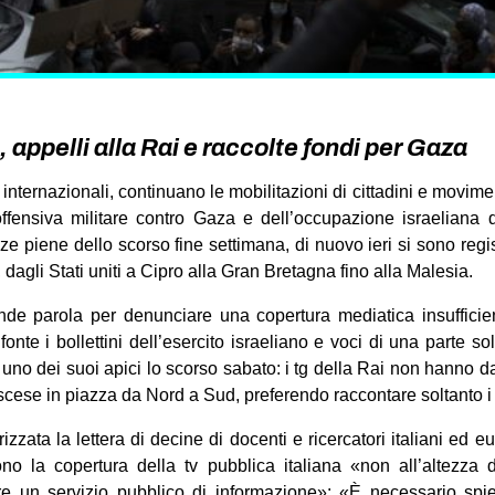
 appelli alla Rai e raccolte fondi per Gaza
 internazionali, continuano le mobilitazioni di cittadini e movimen
offensiva militare contro Gaza e dell’occupazione israeliana de
ze piene dello scorso fine settimana, di nuovo ieri si sono regis
, dagli Stati uniti a Cipro alla Gran Bretagna fino alla Malesia.
ende parola per denunciare una copertura mediatica insufficie
nte i bollettini dell’esercito israeliano e voci di una parte sol
uno dei suoi apici lo scorso sabato: i tg della Rai non hanno da
 scese in piazza da Nord a Sud, preferendo raccontare soltanto i 
rizzata la lettera di decine di docenti e ricercatori italiani ed e
ono la copertura della tv pubblica italiana «non all’altezza
re un servizio pubblico di informazione»: «È necessario spi