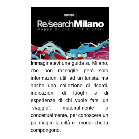
MILANO
MOBILITAZIONI
SPAZI
SPORT POPOLARE
MOVIMENTI
AMBIENTE
Immaginatevi una guida su Milano,
ANTIFASCISMO
che non raccoglie però solo
informazioni utili ad un turista, ma
DIRITTO ALL’ABITARE
anche una collezione di ricordi,
GENERI
indicazioni di luoghi e di
esperienze di chi vuole farsi un
MIGRAZIONI
“via
ggio”, materialmente o
PRECARIATO
concettualmente, per conoscere un
REPRESSIONE
po’ meglio la città e i mondi che la
compongono.
STUDENTI