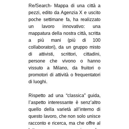
CULTURE
Re/Search- Mappa di una città a
pezzi, edito da Agenzia X e uscito
ARTE
poche settimane fa, ha realizzato
CINEMA
un lavoro innovativo: una
mappatura della nostra città, scritta
MANIFESTI
a più mani (più di 100
MUSICA
collaboratori), da un gruppo misto
di attivisti, scrittori, cittadini,
RECENSIONI
persone che vivono o hanno
INTERNAZIONALE
vissuto a Milano, da fruitori o
promotori di attività o frequentatori
AFRICA
di luoghi.
AMERICHE
Rispetto ad una “classica” guida,
ESTREMO ORIENTE
l’aspetto interessante è senz’altro
EUROPA
quello della varietà all’interno di
MEDIO ORIENTE
questo lavoro, che non solo unisce
racconto e ricerca, ma che offre al
MONDO