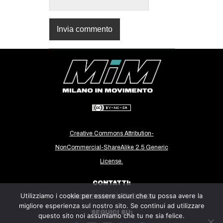
Creative Commons Attribution-
NonCommercial-ShareAlike 2.5 Generic
License.
CONTATTI:
Utilizziamo i cookie per essere sicuri che tu possa avere la
milanoinmovimento@gmail.com
migliore esperienza sul nostro sito. Se continui ad utilizzare
SEGUICI SU:
questo sito noi assumiamo che tu ne sia felice.