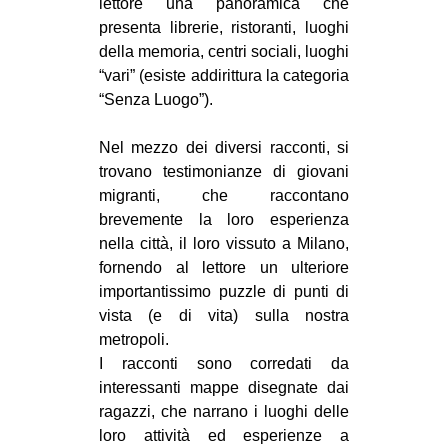
lettore una panoramica che
EVENTI
presenta librerie, ristoranti, luoghi
della memoria, centri sociali, luoghi
in
“vari” (esiste addirittura la categoria
“Senza Luogo”).
Fb
Nel mezzo dei diversi racconti, si
tw
trovano testimonianze di giovani
migranti, che raccontano
bsky
brevemente la loro esperienza
nella città, il loro vissuto a Milano,
ms
fornendo al lettore un ulteriore
importantissimo puzzle di punti di
SEARCH
vista (e di vita) sulla nostra
metropoli.
I racconti sono corredati da
interessanti mappe disegnate dai
ragazzi, che narrano i luoghi delle
loro attività ed esperienze a