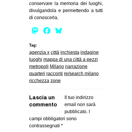
conservare la memoria dei luoghi,
divulgandola e permettendo a tutti
di conoscerla.
Mastodon
Facebook
Bluesky
Tag:
agenzia x
città
inchiesta
indagine
luoghi
mappa di una città a pezzi
metropoli
Milano
narrazione
quarteri
racconti
re/search milano
ricchezza
zone
Lascia un
Il tuo indirizzo
commento
email non sarà
pubblicato.
I
campi obbligatori sono
contrassegnati
*