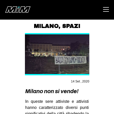
MILANO
,
SPAZI
HOME
ABOUT
AREA
DEGENERAZIONE
GAZA FREESTYLE
CSOA LAMBRETTA
14 Set , 2020
MSM
Milano non si vende!
STUDENTI TSUNAMI
In queste sere attiviste e attivisti
ZAM
hanno caratterizzato diversi punti
significativi della città ribadendo la