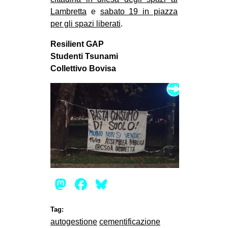
CULTURE
Lambretta
e
sabato 19 in piazza
per gli spazi liberati
.
ARTE
Resilient GAP
CINEMA
Studenti Tsunami
MANIFESTI
Collettivo Bovisa
MUSICA
RECENSIONI
INTERNAZIONALE
AFRICA
AMERICHE
ESTREMO ORIENTE
Mastodon
Facebook
Bluesky
EUROPA
MEDIO ORIENTE
Tag:
MONDO
autogestione
cementificazione