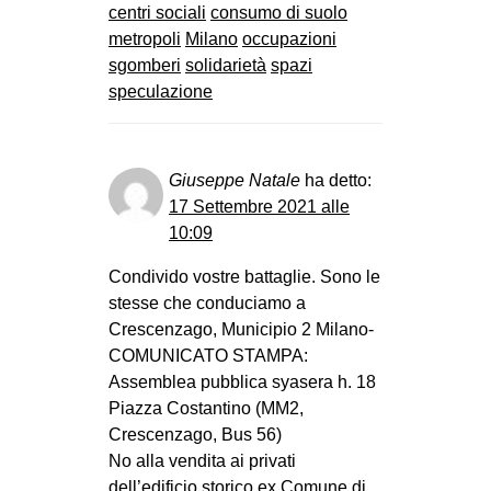
centri sociali
consumo di suolo
EVENTI
metropoli
Milano
occupazioni
sgomberi
solidarietà
spazi
in
speculazione
Fb
tw
Giuseppe Natale
ha detto:
17 Settembre 2021 alle
bsky
10:09
ms
Condivido vostre battaglie. Sono le
stesse che conduciamo a
SEARCH
Crescenzago, Municipio 2 Milano-
COMUNICATO STAMPA:
Assemblea pubblica syasera h. 18
Piazza Costantino (MM2,
Crescenzago, Bus 56)
No alla vendita ai privati
dell’edificio storico ex Comune di