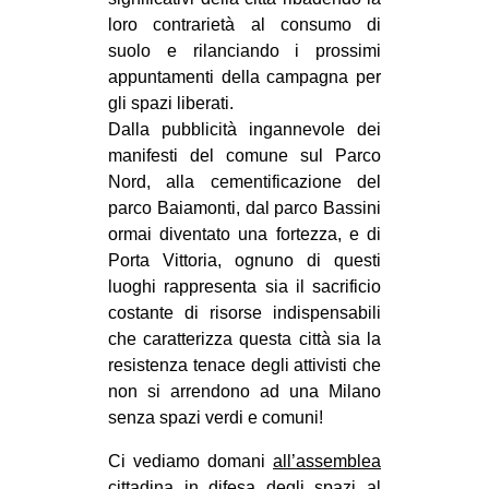
MILANO
loro contrarietà al consumo di
MOBILITAZIONI
suolo e rilanciando i prossimi
appuntamenti della campagna per
SPAZI
gli spazi liberati.
SPORT POPOLARE
Dalla pubblicità ingannevole dei
manifesti del comune sul Parco
MOVIMENTI
Nord, alla cementificazione del
AMBIENTE
parco Baiamonti, dal parco Bassini
ormai diventato una fortezza, e di
ANTIFASCISMO
Porta Vittoria, ognuno di questi
DIRITTO ALL’ABITARE
luoghi rappresenta sia il sacrificio
costante di risorse indispensabili
GENERI
che caratterizza questa città sia la
MIGRAZIONI
resistenza tenace degli attivisti che
non si arrendono ad una Milano
PRECARIATO
senza spazi verdi e comuni!
REPRESSIONE
Ci vediamo domani
all’assemblea
STUDENTI
cittadina in difesa degli spazi al