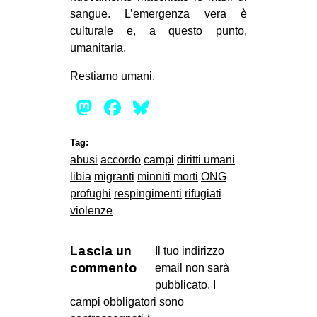
sangue. L’emergenza vera è
culturale e, a questo punto,
umanitaria.
Restiamo umani.
Mastodon
Facebook
Bluesky
Tag:
abusi
accordo
campi
diritti umani
libia
migranti
minniti
morti
ONG
profughi
respingimenti
rifugiati
violenze
Lascia un
Il tuo indirizzo
commento
email non sarà
pubblicato.
I
campi obbligatori sono