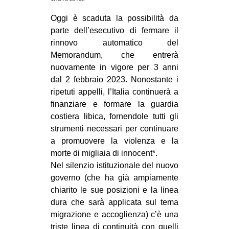
CULTURE
Oggi è scaduta la possibilità da
ARTE
parte dell’esecutivo di fermare il
rinnovo automatico del
CINEMA
Memorandum, che entrerà
MANIFESTI
nuovamente in vigore per 3 anni
dal 2 febbraio 2023. Nonostante i
MUSICA
ripetuti appelli, l’Italia continuerà a
RECENSIONI
finanziare e formare la guardia
costiera libica, fornendole tutti gli
INTERNAZIONALE
strumenti necessari per continuare
AFRICA
a promuovere la violenza e la
AMERICHE
morte di migliaia di innocent*.
Nel silenzio istituzionale del nuovo
ESTREMO ORIENTE
governo (che ha già ampiamente
EUROPA
chiarito le sue posizioni e la linea
dura che sarà applicata sul tema
MEDIO ORIENTE
migrazione e accoglienza) c’è una
MONDO
triste linea di continuità con quelli