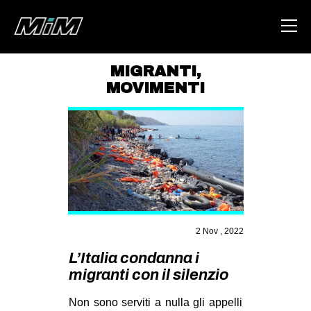
MIGRANTI
,
MOVIMENTI
HOME
ABOUT
AREA
DEGENERAZIONE
GAZA FREESTYLE
CSOA LAMBRETTA
2 Nov , 2022
MSM
L’Italia condanna i
STUDENTI TSUNAMI
migranti con il silenzio
ZAM
Non sono serviti a nulla gli appelli