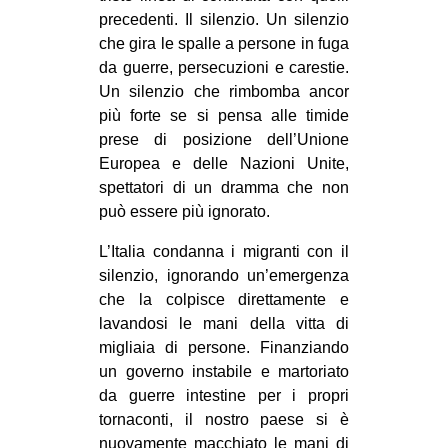
precedenti. Il silenzio. Un silenzio
EVENTI
che gira le spalle a persone in fuga
da guerre, persecuzioni e carestie.
in
Un silenzio che rimbomba ancor
più forte se si pensa alle timide
Fb
prese di posizione dell’Unione
tw
Europea e delle Nazioni Unite,
spettatori di un dramma che non
bsky
può essere più ignorato.
ms
L’Italia condanna i migranti con il
silenzio, ignorando un’emergenza
SEARCH
che la colpisce direttamente e
lavandosi le mani della vitta di
migliaia di persone. Finanziando
un governo instabile e martoriato
da guerre intestine per i propri
tornaconti, il nostro paese si è
nuovamente macchiato le mani di