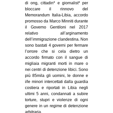
MILANO
di ong, cittadin* e giornalist* per
bloccare il rinnovo del
MOBILITAZIONI
Memorandum Italia-Libia, accordo
SPAZI
promosso da Marco Minniti durante
il Governo Gentiloni nel 2017
SPORT POPOLARE
relativo all’arginamento
MOVIMENTI
dell’immigrazione clandestina. Non
sono bastati 4 governi per fermare
AMBIENTE
l’orrore che si cela dietro un
ANTIFASCISMO
accordo firmato con il sangue di
migliaia migranti morti in mare o
DIRITTO ALL’ABITARE
nei centri di detenzione libici. Sono
GENERI
più 85mila gli uomini, le donne e
i/le minori intercettati dalla guardia
MIGRAZIONI
costiera e riportati in Libia negli
PRECARIATO
ultimi 5 anni, condannati a subire
REPRESSIONE
torture, stupri e violenze di ogni
genere in un regime di detenzione
STUDENTI
arbitraria.