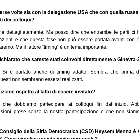
iverse volte sia con la delegazione USA che con quella russ
ti dei colloqui?
ne dettagliatamente. Ma posso dire che entrambe le parti ci
zienti e che questa fase non può essere portata avanti con l’
aremo. Ma il fattore “timing“ è un tema importante.
dichiarato che sareste stati coinvolti direttamente a Ginevra-
. Si è parlato anche di timing adatto. Sembra che prima del
questi non sembrano essersi realizzati.
azione rispetto al fatto di essere invitato?
 che dobbiamo partecipare ai colloqui fin dall‘inizio. A
isioni prese senza la nostra partecipazione e che non siam
 Consiglio della Siria Democratica (CSD) Heysem Menna è st
3. Cosa significa questo invito personale?