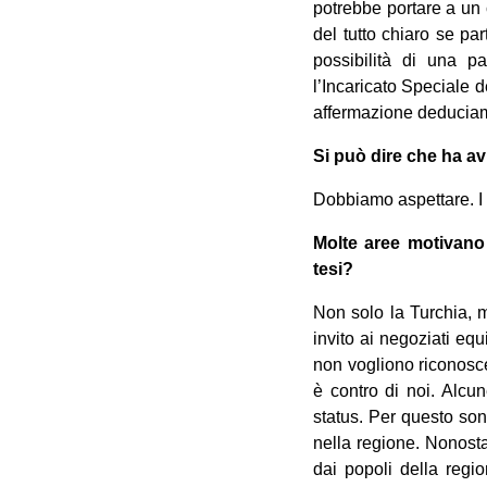
potrebbe portare a un 
del tutto chiaro se p
possibilità di una p
l’Incaricato Speciale d
affermazione deduciamo
Si può dire che ha av
Dobbiamo aspettare. I n
Molte aree motivano 
tesi?
Non solo la Turchia, 
invito ai negoziati eq
non vogliono riconosc
è contro di noi. Alcu
status. Per questo son
nella regione. Nonost
dai popoli della regi