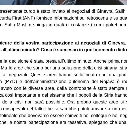
sentante curdo è stato inviato ai negoziati di Ginevra, Salih 
urda Firat (ANF) fornisce informazioni sui retroscena e su qua
ltre Salih Muslim spiega in quali circostanze i curdi potrebbe
sicure della vostra partecipazione ai negoziati di Ginevra
sa all’ultimo minuto? Cosa è successo in quel momento dietr
 la decisione è stata presa all’ultimo minuto. Anche prima non
 Ma le aree che sono per una soluzione della crisi siriana, si 
 ai negoziati. Queste aree hanno sottolineato che una part
ca (PYD) e dell’amministrazione autonoma del Rojava è indis
avuto con le diverse aree, dalla controparte è stato sempre 
rza così importante e del sistema che i popoli della Siria hanno
della crisi non sarà possibile. Ora proprio queste aree si
 consapevoli del fatto che si sarebbe potuti arrivare a un me
ttolineato che dovevamo essere coinvolti nei colloqui e nei nego
che la nostra partecipazione era tassativa, spiegano che una 