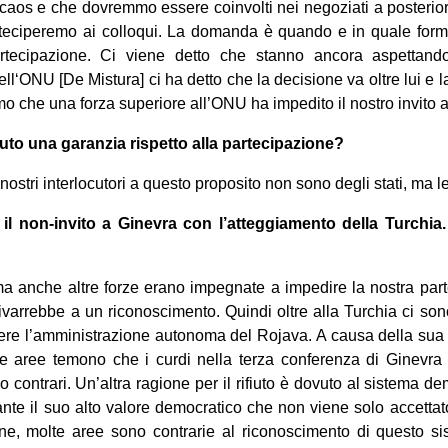
caos e che dovremmo essere coinvolti nei negoziati a posterio
arteciperemo ai colloqui. La domanda è quando e in quale form
artecipazione. Ci viene detto che stanno ancora aspettand
ell‘ONU [De Mistura] ci ha detto che la decisione va oltre lui e
 che una forza superiore all’ONU ha impedito il nostro invito 
uto una garanzia rispetto alla partecipazione?
ostri interlocutori a questo proposito non sono degli stati, ma l
il non-invito a Ginevra con l’atteggiamento della Turchi
ma anche altre forze erano impegnate a impedire la nostra par
uivarrebbe a un riconoscimento. Quindi oltre alla Turchia ci so
ere l’amministrazione autonoma del Rojava. A causa della sua c
ne aree temono che i curdi nella terza conferenza di Ginevr
o contrari. Un’altra ragione per il rifiuto è dovuto al sistema d
ante il suo alto valore democratico che non viene solo accetta
one, molte aree sono contrarie al riconoscimento di questo si