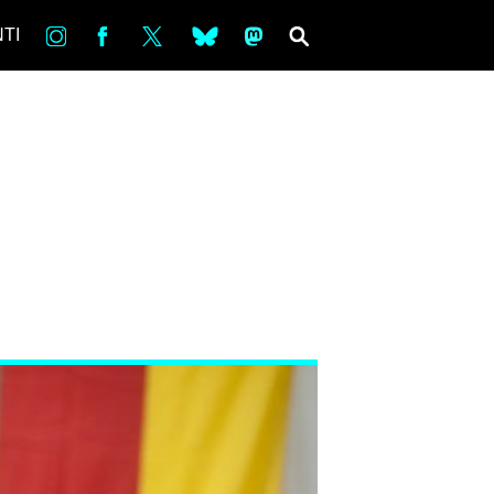
in
Fb
tw
bsky
ms
SEARCH
TI