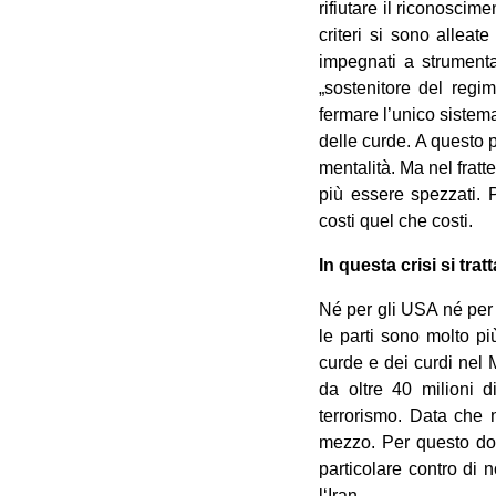
rifiutare il riconosci
criteri si sono allea
impegnati a strumenta
„sostenitore del regim
fermare l’unico sistema
delle curde. A questo 
mentalità. Ma nel frat
più essere spezzati. 
costi quel che costi.
In questa crisi si tra
Né per gli USA né per 
le parti sono molto pi
curde e dei curdi nel 
da oltre 40 milioni d
terrorismo. Data che n
mezzo. Per questo do
particolare contro di n
l‘Iran.