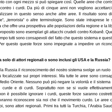
mento con ogni mezzo si può spiegare così. Quelle aree che cor
te contro i curdi. Da più di cinque anni non vogliono accettar
lizzare in questo senso anche altre aree. Il risultato sono di
e“, „terrorista“ o altre terminologie. Sono state intraprese le
 che offre una prospettiva alle popolazioni della regione e la li
proposito sono esemplari gli attacchi crudeli contro Kobanê. Que
tempo tutti sono consapevoli del fatto che questo sistema e que
Per questo queste forze sono impegnate a impedire un ricon
tta solo di attori regionali o sono inclusi gli USA e la Russia?
la Russia il riconoscimento del nostro sistema svolge un ruolo 
ù focalizzate sui propri interessi. Ma tutte le aree sono consap
Medio Oriente. Nessuno può più negare la volontà e il sistema
i curde e di curdi. Soprattutto non se si vuole effettivamen
on è possibile ignorare i curdi, queste forze saranno costret
vranno riconoscere sia noi che il movimento curdo. Le aree 
oi, sono attori regionali. Primi tra tutti la Turchia, l’Arabia Saud