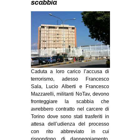
scabbia
MILANO
MOBILITAZIONI
SPAZI
SPORT POPOLARE
MOVIMENTI
AMBIENTE
ANTIFASCISMO
Caduta a loro carico l’accusa di
terrorismo, adesso Francesco
DIRITTO ALL’ABITARE
Sala, Lucio Alberti e Francesco
GENERI
Mazzarelli, militanti NoTav, devono
fronteggiare la scabbia che
MIGRAZIONI
avrebbero contratto nel carcere di
PRECARIATO
Torino dove sono stati trasferiti in
REPRESSIONE
attesa dell’udienza del processo
con rito abbreviato in cui
STUDENTI
rispondono di danneggiamento,