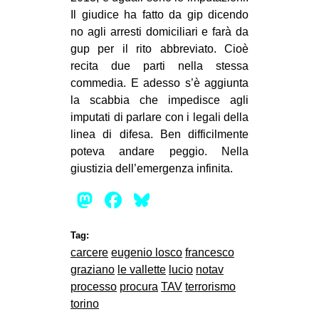
Il giudice ha fatto da gip dicendo
no agli arresti domiciliari e farà da
gup per il rito abbreviato. Cioè
recita due parti nella stessa
commedia. E adesso s’è aggiunta
la scabbia che impedisce agli
imputati di parlare con i legali della
linea di difesa. Ben difficilmente
poteva andare peggio. Nella
giustizia dell’emergenza infinita.
Mastodon
Facebook
Bluesky
Tag:
carcere
eugenio losco
francesco
graziano
le vallette
lucio
notav
processo
procura
TAV
terrorismo
torino