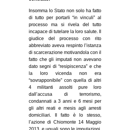
EVENTI
Insomma lo Stato non solo ha fatto
di tutto per portarli “in vinculi” al
in
processo ma si rivela del tutto
incapace di tutelare la loro salute. Il
Fb
giudice del processo con rito
abbreviato aveva respinto l’istanza
tw
di scarcerazione motivandola con il
fatto che gli imputati non avevano
bsky
dato segni di “resipiscenza” e che
ms
la loro vicenda non era
“sovrapponibile” con quella di altri
SEARCH
4 militanti assolti pure loro
dall’accusa di terrorismo,
condannati a 3 anni e 6 mesi per
gli altri reati e mesis agli arresti
domiciliari. Il fatto è lo stesso,
l’azione di Chiomonte 14 Maggio
2013, e uguali sono le imputazioni.