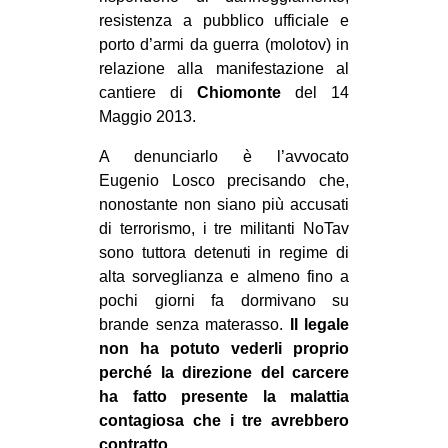
CULTURE
resistenza a pubblico ufficiale e
porto d’armi da guerra (molotov) in
ARTE
relazione alla manifestazione al
CINEMA
cantiere di
Chiomonte
del 14
Maggio 2013.
MANIFESTI
MUSICA
A denunciarlo è l’avvocato
Eugenio Losco precisando che,
RECENSIONI
nonostante non siano più accusati
di terrorismo, i tre militanti NoTav
INTERNAZIONALE
sono tuttora detenuti in regime di
AFRICA
alta sorveglianza e almeno fino a
AMERICHE
pochi giorni fa dormivano su
brande senza materasso.
Il legale
ESTREMO ORIENTE
non ha potuto vederli proprio
EUROPA
perché la direzione del carcere
ha fatto presente la malattia
MEDIO ORIENTE
contagiosa che i tre avrebbero
MONDO
contratto.