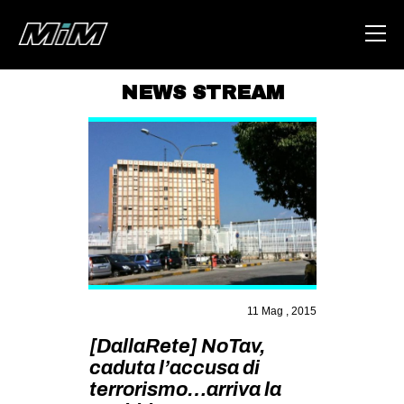
NEWS STREAM
HOME
ABOUT
AREA
DEGENERAZIONE
GAZA FREESTYLE
CSOA LAMBRETTA
11 Mag , 2015
MSM
[DallaRete] NoTav,
STUDENTI TSUNAMI
caduta l’accusa di
ZAM
terrorismo…arriva la