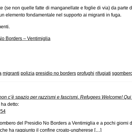
 (se non quelle fatte di manganellate e foglie di via) da parte dell
 un elemento fondamentale nel supporto ai migranti in fuga.
enti.
o Borders – Ventimiglia
on
book
uesky
a
migranti
polizia
presidio no borders
profughi
rifugiati
sgomber
non c’è spazio per razzismi e fascismi. Refugees Welcome! Qui
ha detto:
:54
ombero del Presidio No Borders a Ventimiglia e a pochi giorni 
e ha raggiunto il confine croato-ungherese […]