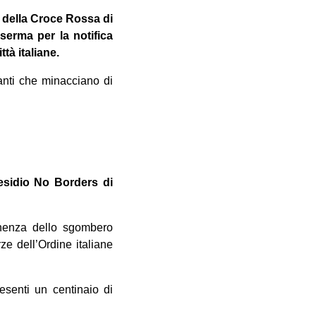
ro della Croce Rossa di
serma per la notifica
tà italiane.
anti che minacciano di
Presidio No Borders di
nenz
a dello sgombero
rze dell’Ordine italiane
esenti un centinaio di