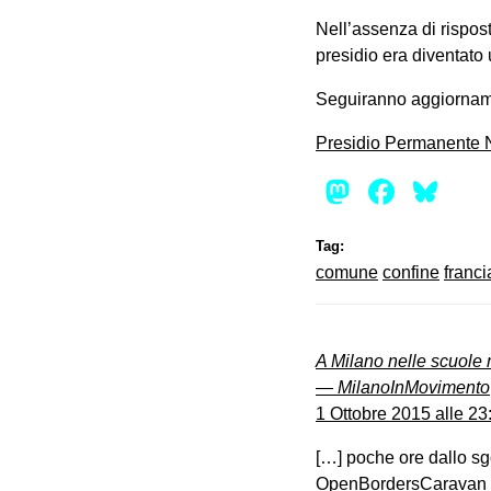
Nell’assenza di risposte
presidio era diventato
Seguiranno aggiornam
Presidio Permanente N
Mastod
Face
Bl
Tag:
comune
confine
franci
A Milano nelle scuole 
— MilanoInMovimento
1 Ottobre 2015 alle 23
[…] poche ore dallo sg
OpenBordersCaravan ch