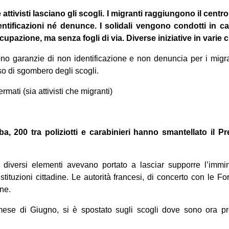
 attivisti lasciano gli scogli. I migranti raggiungono il cent
entificazioni né denunce. I solidali vengono condotti in ca
pazione, ma senza fogli di via. Diverse iniziative in varie cit
no garanzie di non identificazione e non denuncia per i migr
so di sgombero degli scogli.
ermati (sia attivisti che migranti)
ba, 200 tra poliziotti e carabinieri hanno smantellato il 
i, diversi elementi avevano portato a lasciar supporre l’immi
stituzioni cittadine. Le autorità francesi, di concerto con le Fo
ine.
 mese di Giugno, si è spostato sugli scogli dove sono ora pr