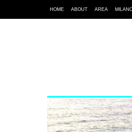
HOME
ABOUT
AREA
MILAN