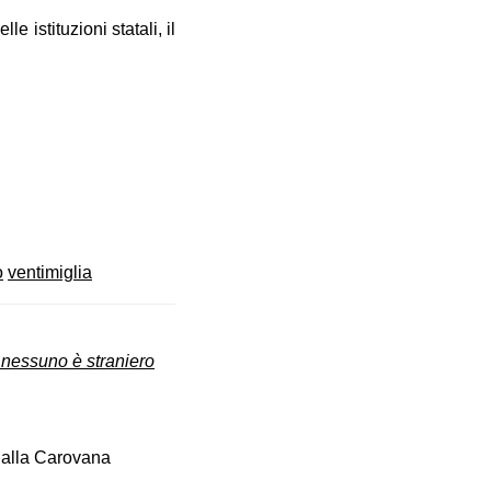
e istituzioni statali, il
o
ventimiglia
 nessuno è straniero
dalla Carovana