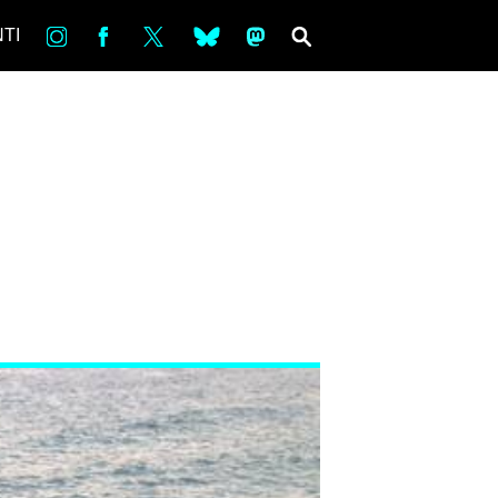
in
Fb
tw
bsky
ms
SEARCH
TI