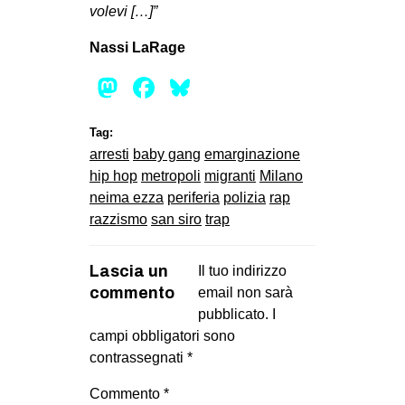
volevi […]”
Nassi LaRage
Mastodon
Facebook
Bluesky
Tag:
arresti
baby gang
emarginazione
hip hop
metropoli
migranti
Milano
neima ezza
periferia
polizia
rap
razzismo
san siro
trap
Lascia un
Il tuo indirizzo
commento
email non sarà
pubblicato.
I
campi obbligatori sono
contrassegnati
*
Commento
*