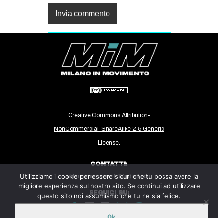
Creative Commons Attribution-
NonCommercial-ShareAlike 2.5 Generic
License.
CONTATTI:
Utilizziamo i cookie per essere sicuri che tu possa avere la
milanoinmovimento@gmail.com
migliore esperienza sul nostro sito. Se continui ad utilizzare
SEGUICI SU:
questo sito noi assumiamo che tu ne sia felice.
Ok