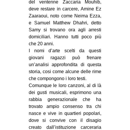
del ventenne Zaccaria Mouhib,
CULTURE
deve restare in carcere, Amine Ez
ARTE
Zaaraoui, noto come Neima Ezza,
e Samuel Matthew Dhahri, detto
CINEMA
Samy si trovano ora agli arresti
MANIFESTI
domiciliari. Hanno tutti poco più
che 20 anni.
MUSICA
I nomi d’arte scelti da questi
RECENSIONI
giovani ragazzi può frenare
un’analisi approfondita di questa
INTERNAZIONALE
storia, cosi come alcune delle rime
AFRICA
che compongono i loro testi.
Comunque le loro canzoni, al di là
AMERICHE
dei gusti musicali, esprimono una
ESTREMO ORIENTE
rabbia generazionale che ha
trovato ampio consenso tra chi
EUROPA
nasce e vive in quartieri popolari,
MEDIO ORIENTE
dove si convive con il disagio
MONDO
creato dall’istituzione carceraria