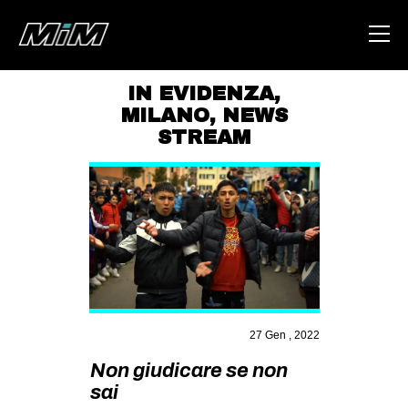
IN EVIDENZA
,
MILANO
,
NEWS
HOME
STREAM
ABOUT
AREA
DEGENERAZIONE
GAZA FREESTYLE
CSOA LAMBRETTA
MSM
27 Gen , 2022
STUDENTI TSUNAMI
Non giudicare se non
ZAM
sai