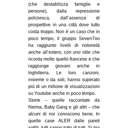
(che destabilizza famiglie e
EVENTI
persone), dalla repressione
poliziesca, dall’assenza di
in
prospettive in una città dove tutto
costa troppo. Non è un caso che in
Fb
poco tempo, il gruppo Seven7oo
ha raggiunto livelli di notorietà
tw
anche all’estero, con uno stile che
bsky
ricorda molto quello francese e che
raggiunge giovani anche in
ms
Inghilterra. Le loro canzoni,
insieme o da soli, hanno superato
SEARCH
più di un milione di visualizzazioni
su Youtube anche in poco tempo.
Storie – quelle raccontate da
Neima, Baby Gang e gli altri – che
alcuni di noi conoscono bene. In
quelle case ALER dalle pareti
sottili, tutti sanno tutto di tutti. Si tira