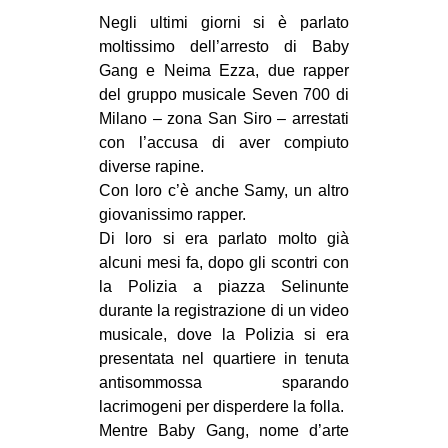
MILANO
Negli ultimi giorni si è parlato
MOBILITAZIONI
moltissimo dell’arresto di Baby
Gang e Neima Ezza, due rapper
SPAZI
del gruppo musicale Seven 700 di
SPORT POPOLARE
Milano – zona San Siro – arrestati
con l’accusa di aver compiuto
MOVIMENTI
diverse rapine.
AMBIENTE
Con loro c’è anche Samy, un altro
giovanissimo rapper.
ANTIFASCISMO
Di loro si era parlato molto già
DIRITTO ALL’ABITARE
alcuni mesi fa, dopo gli scontri con
la Polizia a piazza Selinunte
GENERI
durante la registrazione di un video
MIGRAZIONI
musicale, dove la Polizia si era
presentata nel quartiere in tenuta
PRECARIATO
antisommossa sparando
REPRESSIONE
lacrimogeni per disperdere la folla.
STUDENTI
Mentre Baby Gang, nome d’arte