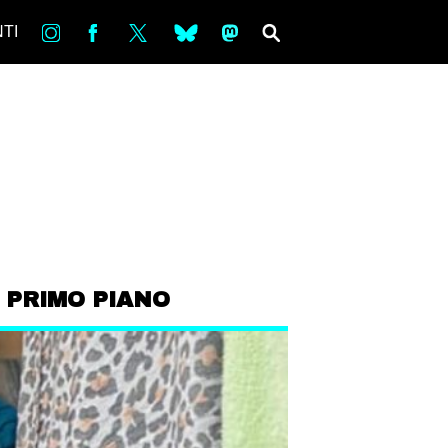
in
Fb
tw
bsky
ms
SEARCH
TI
,
PRIMO PIANO