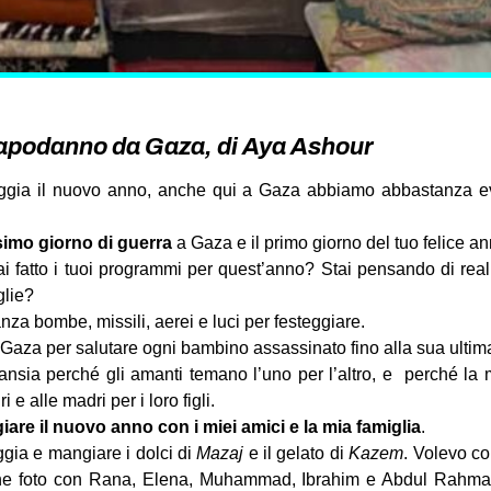
apodanno da Gaza, di Aya Ashour
ggia il nuovo anno, anche qui a Gaza abbiamo abbastanza ev
esimo giorno di guerra
a Gaza e il primo giorno del tuo felice a
ai fatto i tuoi programmi per quest’anno? Stai pensando di rea
glie?
a bombe, missili, aerei e luci per festeggiare.
Gaza per salutare ogni bambino assassinato fino alla sua ultim
sia perché gli amanti temano l’uno per l’altro, e perché la ma
 e alle madri per i loro figli.
iare il nuovo anno con i miei amici e la mia famiglia
.
gia e mangiare i dolci di
Mazaj
e il gelato di
Kazem
. Volevo co
he foto con Rana, Elena, Muhammad, Ibrahim e Abdul Rahma