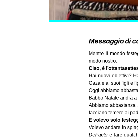
Messaggio di c
Mentre il mondo feste
modo nostro.
Ciao, è l’ottantasett
Hai nuovi obiettivi? H
Gaza e ai suoi figli e fi
Oggi abbiamo abbastanz
Babbo Natale andrà a 
Abbiamo abbastanza an
facciano temere ai padri
E volevo solo festegg
Volevo andare in spiag
DeFacto
e fare qualc