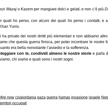
gozi
Mazaj
o
Kazem
per mangiare dolci e gelati, e non c’è più
D
ei quali ho perso, con alcuni dei quali ho perso i contatti, e 
 Khan Yunis.
ha privato dei nostri diritti più elementari e non abbiamo altr
mo che questa guerra finisca, per poter incontrare le nostre fam
quanto era bella nonostante l’assedio e la sofferenza.
eggiare con te, condividi almeno le nostre storie
e parla d
iamo, chi siamo e quali sono i nostri sogni.
on
book
uesky
fire now
cisgiordania
gaza
guerra
hamas
invasione
israele
Net
territori occupati