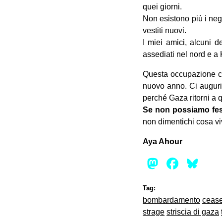
quei giorni.
Non esistono più i ne
vestiti nuovi.
I miei amici, alcuni d
assediati nel nord e a
Questa occupazione ci 
nuovo anno. Ci auguria
perché Gaza ritorni a 
Se non possiamo fest
non dimentichi cosa viv
Aya Ahour
Mastod
Face
Bl
Tag:
bombardamento
cease
strage
striscia di gaza