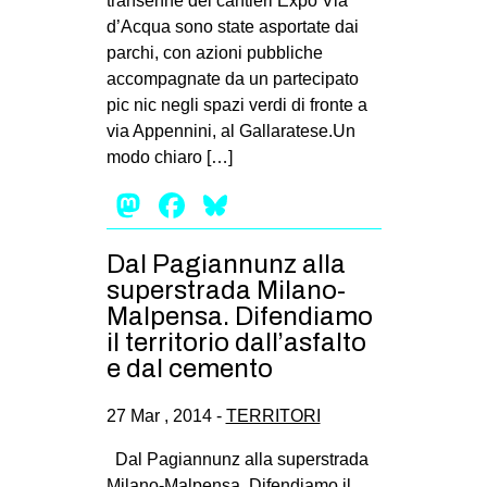
transenne dei cantieri Expo Via
CULTURE
d’Acqua sono state asportate dai
parchi, con azioni pubbliche
ARTE
accompagnate da un partecipato
CINEMA
pic nic negli spazi verdi di fronte a
via Appennini, al Gallaratese.Un
MANIFESTI
modo chiaro […]
MUSICA
Mastodon
Facebook
Bluesky
RECENSIONI
INTERNAZIONALE
Dal Pagiannunz alla
superstrada Milano-
AFRICA
Malpensa. Difendiamo
AMERICHE
il territorio dall’asfalto
ESTREMO ORIENTE
e dal cemento
EUROPA
27 Mar , 2014 -
TERRITORI
MEDIO ORIENTE
Dal Pagiannunz alla superstrada
MONDO
Milano-Malpensa. Difendiamo il