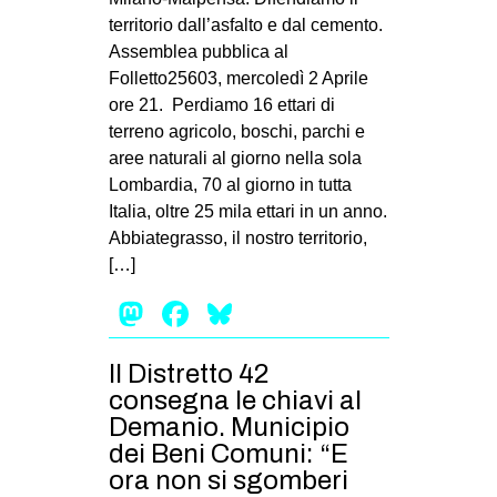
territorio dall’asfalto e dal cemento.
EVENTI
Assemblea pubblica al
Folletto25603, mercoledì 2 Aprile
in
ore 21. Perdiamo 16 ettari di
Fb
terreno agricolo, boschi, parchi e
aree naturali al giorno nella sola
tw
Lombardia, 70 al giorno in tutta
Italia, oltre 25 mila ettari in un anno.
bsky
Abbiategrasso, il nostro territorio,
[…]
ms
Mastodon
Facebook
Bluesky
SEARCH
Il Distretto 42
consegna le chiavi al
Demanio. Municipio
dei Beni Comuni: “E
ora non si sgomberi