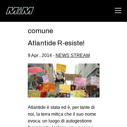
comune
HOME
Atlantide R-esiste!
ABOUT
9 Apr , 2014 -
NEWS STREAM
AREA
DEGENERAZIONE
GAZA FREESTYLE
CSOA LAMBRETTA
MSM
Atlantide è stata ed è, per tante di
STUDENTI TSUNAMI
noi, la terra mitica che il suo nome
ZAM
evoca: un luogo di autogestione