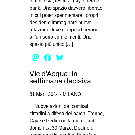
femminista, lesbica, gay, queer e
MILANO
punk. Uno spazio davvero liberato
MOBILITAZIONI
in cui poter sperimentare i propri
desideri e immaginare nuove
SPAZI
relazioni, dove i corpi si liberano
SPORT POPOLARE
all’unisono con le menti. Uno
spazio più unico […]
MOVIMENTI
Mastodon
Facebook
Bluesky
AMBIENTE
ANTIFASCISMO
Vie d’Acqua: la
DIRITTO ALL’ABITARE
settimana decisiva.
GENERI
31 Mar , 2014 -
MILANO
MIGRAZIONI
Nuove azioni dei comitati
PRECARIATO
cittadini a difesa dei parchi Trenno,
REPRESSIONE
Cave e Pertini nella giornata di
domenica 30 Marzo. Decine di
STUDENTI