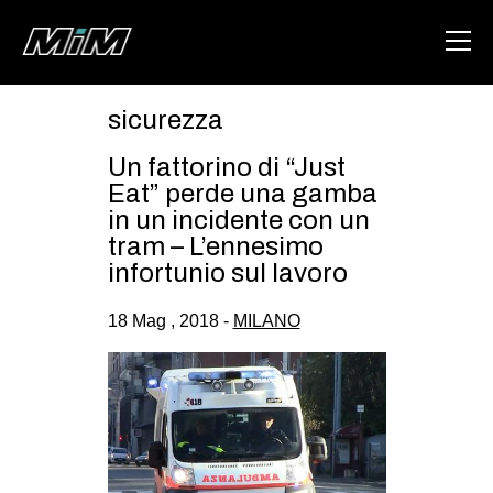
sicurezza
HOME
Un fattorino di “Just
ABOUT
Eat” perde una gamba
in un incidente con un
AREA
tram – L’ennesimo
infortunio sul lavoro
DEGENERAZIONE
GAZA FREESTYLE
18 Mag , 2018 -
MILANO
CSOA LAMBRETTA
MSM
STUDENTI TSUNAMI
ZAM