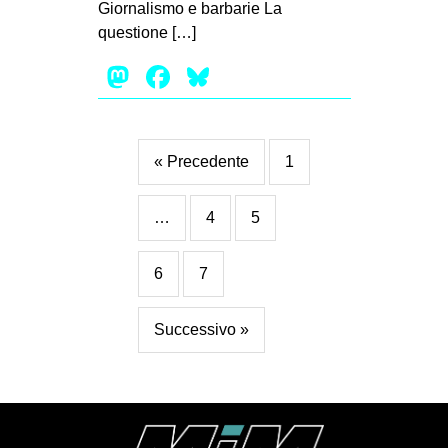
Giornalismo e barbarie La
questione […]
Mastodon
Facebook
Bluesky
« Precedente
1
…
4
5
6
7
Successivo »