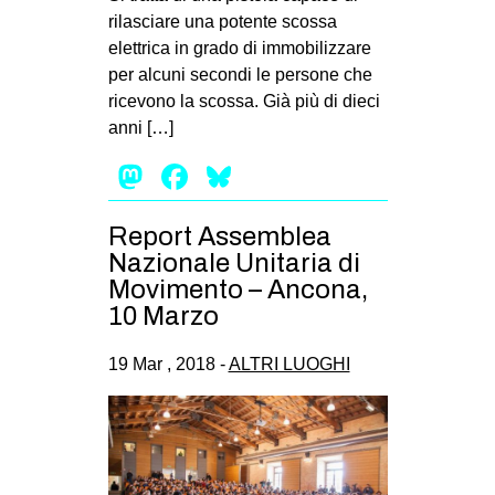
rilasciare una potente scossa
EVENTI
elettrica in grado di immobilizzare
per alcuni secondi le persone che
in
ricevono la scossa. Già più di dieci
anni […]
Fb
Mastodon
Facebook
Bluesky
tw
bsky
Report Assemblea
Nazionale Unitaria di
ms
Movimento – Ancona,
10 Marzo
SEARCH
19 Mar , 2018 -
ALTRI LUOGHI