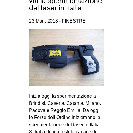
via la sperimentazione
CULTURE
del taser in Italia
ARTE
23 Mar , 2018 -
FINESTRE
CINEMA
MANIFESTI
MUSICA
RECENSIONI
INTERNAZIONALE
AFRICA
AMERICHE
Inizia oggi la sperimentazione a
ESTREMO ORIENTE
Brindisi, Caserta, Catania, Milano,
EUROPA
Padova e Reggio Emilia. Da oggi
le Forze dell’Ordine inizieranno la
MEDIO ORIENTE
sperimentazione del taser in Italia.
MONDO
Si tratta di una pistola capace di