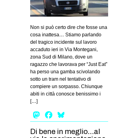
MILANO
MOBILITAZIONI
SPAZI
Non si può certo dire che fosse una
cosa inattesa… Stiamo parlando
SPORT POPOLARE
del tragico incidente sul lavoro
MOVIMENTI
accaduto ieri in Via Montegani,
zona Sud di Milano, dove un
AMBIENTE
ragazzo che lavorava per “Just Eat”
ANTIFASCISMO
ha perso una gamba scivolando
sotto un tram nel tentativo di
DIRITTO ALL’ABITARE
compiere un sorpasso. Chiunque
GENERI
abiti in città conosce benissimo i
MIGRAZIONI
[…]
PRECARIATO
Mastodon
Facebook
Bluesky
REPRESSIONE
Di bene in meglio…al
STUDENTI