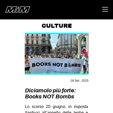
CULTURE
HOME
ABOUT
AREA
DEGENERAZIONE
GAZA FREESTYLE
CSOA LAMBRETTA
18 Set , 2025
MSM
Diciamolo più forte:
Books NOT Bombs
STUDENTI TSUNAMI
ZAM
Lo scorso 20 giugno, in risposta
(tardiva) all’appello delle leghe e