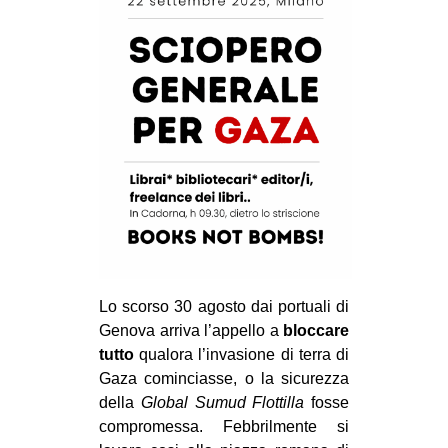
CULTURE
ARTE
CINEMA
MANIFESTI
MUSICA
RECENSIONI
INTERNAZIONALE
AFRICA
AMERICHE
Lo scorso 30 agosto dai portuali di
Genova arriva l’appello a
bloccare
ESTREMO ORIENTE
tutto
qualora l’invasione di terra di
EUROPA
Gaza cominciasse, o la sicurezza
MEDIO ORIENTE
della
Global Sumud Flottilla
fosse
compromessa. Febbrilmente si
MONDO