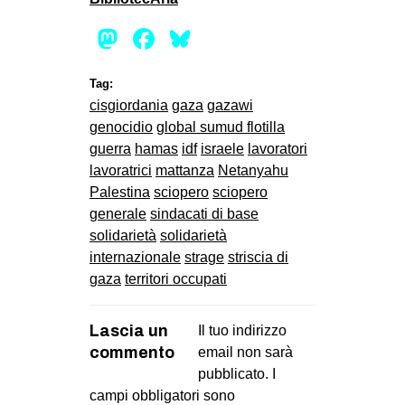
Mastodon
Facebook
Bluesky
Tag:
cisgiordania
gaza
gazawi
genocidio
global sumud flotilla
guerra
hamas
idf
israele
lavoratori
lavoratrici
mattanza
Netanyahu
Palestina
sciopero
sciopero
generale
sindacati di base
solidarietà
solidarietà
internazionale
strage
striscia di
gaza
territori occupati
Lascia un
Il tuo indirizzo
commento
email non sarà
pubblicato.
I
campi obbligatori sono