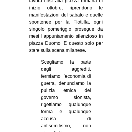
lavora cosi alla piazza romana di
inizio ottobre, riprendono le
EVENTI
manifestazioni del sabato e quelle
in
spontenee per la Flottilla, ogni
singolo pomeriggio prosegue da
Fb
mesi l’appuntamento silenzioso in
piazza Duomo. E questo solo per
tw
stare sulla scena milanese.
bsky
Scegliamo la parte
degli aggrediti,
ms
fermiamo l’economia di
guerra, denunciamo la
SEARCH
pulizia etnica del
governo sionista,
rigettiamo qualunque
forma e qualunque
accusa di
antisemitismo, non