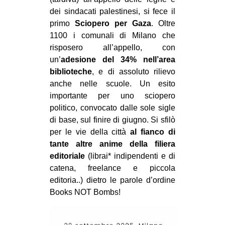
MILANO
dei sindacati palestinesi, si fece il
MOBILITAZIONI
primo
Sciopero per Gaza
. Oltre
1100 i comunali di Milano che
SPAZI
risposero all’appello, con
SPORT POPOLARE
un’
adesione del 34% nell’area
biblioteche
, e di assoluto rilievo
MOVIMENTI
anche nelle scuole. Un esito
AMBIENTE
importante per uno sciopero
politico, convocato dalle sole sigle
ANTIFASCISMO
di base, sul finire di giugno. Si sfilò
DIRITTO ALL’ABITARE
per le vie della città
al fianco di
tante altre anime della filiera
GENERI
editoriale
(librai* indipendenti e di
MIGRAZIONI
catena, freelance e piccola
editoria..) dietro le parole d’ordine
PRECARIATO
Books NOT Bombs!
REPRESSIONE
STUDENTI