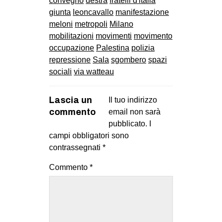
convegno
destra
fratelli d'italia
giunta
leoncavallo
manifestazione
meloni
metropoli
Milano
mobilitazioni
movimenti
movimento
occupazione
Palestina
polizia
repressione
Sala
sgombero
spazi
sociali
via watteau
Lascia un
Il tuo indirizzo
commento
email non sarà
pubblicato.
I
campi obbligatori sono
contrassegnati
*
Commento
*