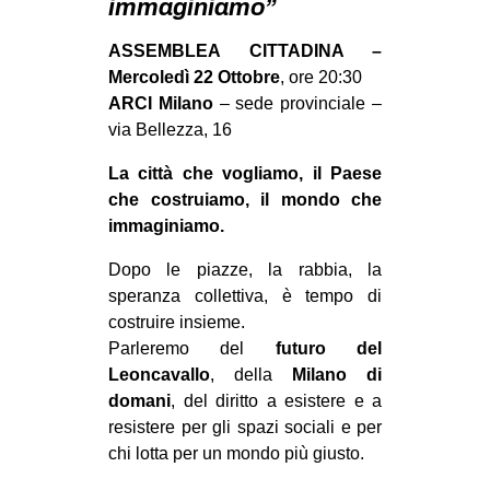
immaginiamo”
MILANO
MOBILITAZIONI
ASSEMBLEA CITTADINA –
Mercoledì 22 Ottobre
, ore 20:30
SPAZI
ARCI Milano
– sede provinciale –
SPORT POPOLARE
via Bellezza, 16
MOVIMENTI
La città che vogliamo, il Paese
che costruiamo, il mondo che
AMBIENTE
immaginiamo.
ANTIFASCISMO
Dopo le piazze, la rabbia, la
DIRITTO ALL’ABITARE
speranza collettiva, è tempo di
GENERI
costruire insieme.
Parleremo del
futuro del
MIGRAZIONI
Leoncavallo
, della
Milano di
PRECARIATO
domani
, del diritto a esistere e a
resistere per gli spazi sociali e per
REPRESSIONE
chi lotta per un mondo più giusto.
STUDENTI