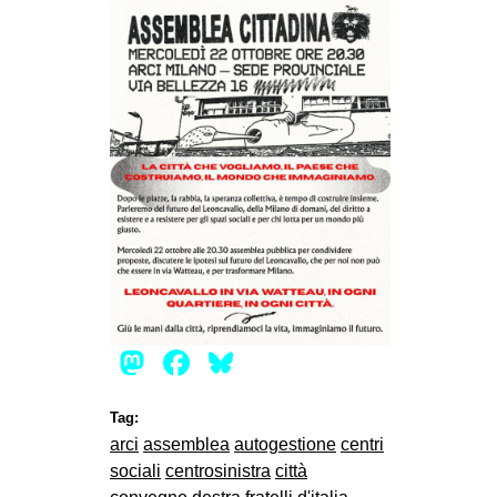
EVENTI
in
Fb
tw
bsky
ms
SEARCH
Mastodon
Facebook
Bluesky
Tag:
arci
assemblea
autogestione
centri
sociali
centrosinistra
città