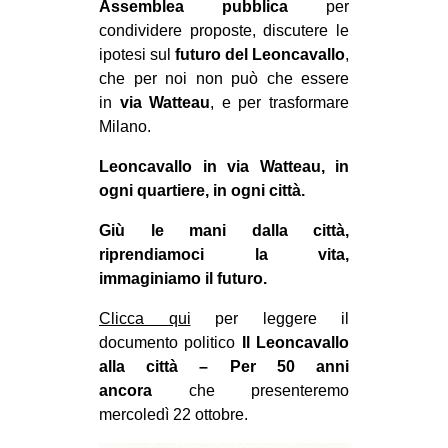
Assemblea pubblica
per
CULTURE
condividere proposte, discutere le
ARTE
ipotesi sul
futuro del Leoncavallo
,
che per noi non può che essere
CINEMA
in
via Watteau
, e per trasformare
MANIFESTI
Milano.
MUSICA
Leoncavallo in via Watteau, in
RECENSIONI
ogni quartiere, in ogni città.
INTERNAZIONALE
Giù le mani dalla città,
riprendiamoci la vita,
AFRICA
immaginiamo il futuro.
AMERICHE
Clicca qui
per leggere il
ESTREMO ORIENTE
documento politico
Il Leoncavallo
alla città – Per 50 anni
EUROPA
ancora
che presenteremo
MEDIO ORIENTE
mercoledì 22 ottobre.
MONDO