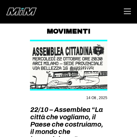
MOVIMENTI
HOME
ABOUT
AREA
DEGENERAZIONE
GAZA FREESTYLE
CSOA LAMBRETTA
14 Ott , 2025
MSM
22/10 – Assemblea “La
città che vogliamo, il
STUDENTI TSUNAMI
Paese che costruiamo,
ZAM
il mondo che