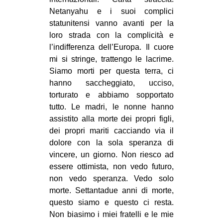
CULTURE
Netanyahu e i suoi complici
statunitensi vanno avanti per la
ARTE
loro strada con la complicità e
CINEMA
l’indifferenza dell’Europa. Il cuore
mi si stringe, trattengo le lacrime.
MANIFESTI
Siamo morti per questa terra, ci
MUSICA
hanno saccheggiato, ucciso,
RECENSIONI
torturato e abbiamo sopportato
tutto. Le madri, le nonne hanno
INTERNAZIONALE
assistito alla morte dei propri figli,
dei propri mariti cacciando via il
AFRICA
dolore con la sola speranza di
AMERICHE
vincere, un giorno. Non riesco ad
ESTREMO ORIENTE
essere ottimista, non vedo futuro,
non vedo speranza. Vedo solo
EUROPA
morte. Settantadue anni di morte,
MEDIO ORIENTE
questo siamo e questo ci resta.
Non biasimo i miei fratelli e le mie
MONDO