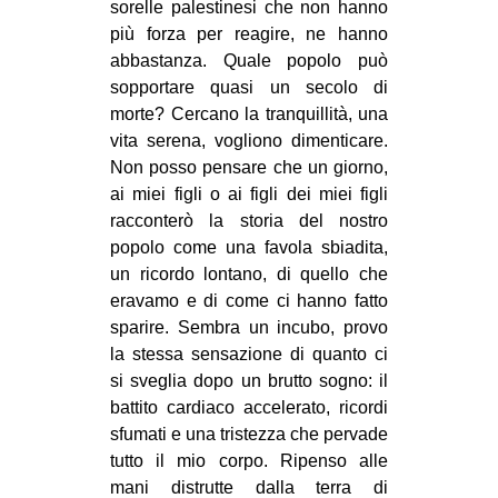
sorelle palestinesi che non hanno
EVENTI
più forza per reagire, ne hanno
abbastanza. Quale popolo può
in
sopportare quasi un secolo di
morte? Cercano la tranquillità, una
Fb
vita serena, vogliono dimenticare.
Non posso pensare che un giorno,
tw
ai miei figli o ai figli dei miei figli
racconterò la storia del nostro
bsky
popolo come una favola sbiadita,
un ricordo lontano, di quello che
ms
eravamo e di come ci hanno fatto
sparire. Sembra un incubo, provo
SEARCH
la stessa sensazione di quanto ci
si sveglia dopo un brutto sogno: il
battito cardiaco accelerato, ricordi
sfumati e una tristezza che pervade
tutto il mio corpo. Ripenso alle
mani distrutte dalla terra di