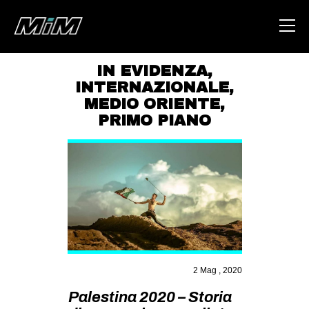
IN EVIDENZA
,
INTERNAZIONALE
,
HOME
MEDIO ORIENTE
,
ABOUT
PRIMO PIANO
AREA
DEGENERAZIONE
GAZA FREESTYLE
CSOA LAMBRETTA
MSM
STUDENTI TSUNAMI
2 Mag , 2020
ZAM
Palestina 2020 – Storia