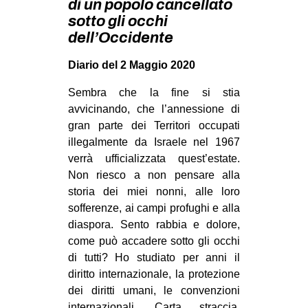
di un popolo cancellato
MILANO
sotto gli occhi
MOBILITAZIONI
dell’Occidente
SPAZI
Diario del 2 Maggio 2020
SPORT POPOLARE
Sembra che la fine si stia
MOVIMENTI
avvicinando, che l’annessione di
gran parte dei Territori occupati
AMBIENTE
illegalmente da Israele nel 1967
ANTIFASCISMO
verrà ufficializzata quest’estate.
Non riesco a non pensare alla
DIRITTO ALL’ABITARE
storia dei miei nonni, alle loro
GENERI
sofferenze, ai campi profughi e alla
MIGRAZIONI
diaspora. Sento rabbia e dolore,
come può accadere sotto gli occhi
PRECARIATO
di tutti? Ho studiato per anni il
REPRESSIONE
diritto internazionale, la protezione
dei diritti umani, le convenzioni
STUDENTI
internazionali. Carta straccia.