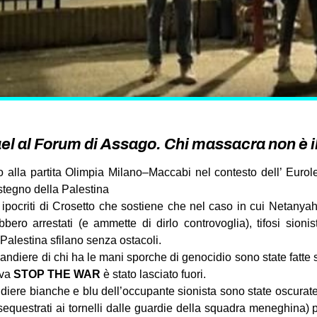
ael al Forum di Assago. Chi massacra non è 
o alla partita Olimpia Milano–Maccabi nel contesto dell’ Euro
stegno della Palestina
 ipocriti di Crosetto che sostiene che nel caso in cui Netanya
rebbero arrestati (e ammette di dirlo controvoglia), tifosi sioni
 Palestina sfilano senza ostacoli.
bandiere di chi ha le mani sporche di genocidio sono state fatte 
ava
STOP THE WAR
è stato lasciato fuori.
ndiere bianche e blu dell’occupante sionista sono state oscurate 
 sequestrati ai tornelli dalle guardie della squadra meneghina) 