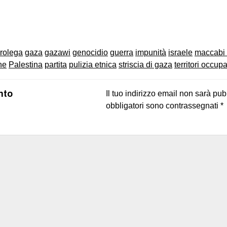
on
book
uesky
rolega
gaza
gazawi
genocidio
guerra
impunità
israele
maccabi 
ne
Palestina
partita
pulizia etnica
striscia di gaza
territori occupa
nto
Il tuo indirizzo email non sarà pub
obbligatori sono contrassegnati
*