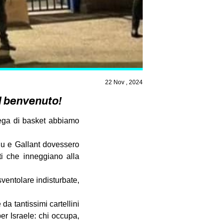
22 Nov , 2024
il benvenuto!
lega di basket abbiamo
hu e Gallant dovessero
sti che inneggiano alla
sventolare indisturbate,
da tantissimi cartellini
per Israele: chi occupa,