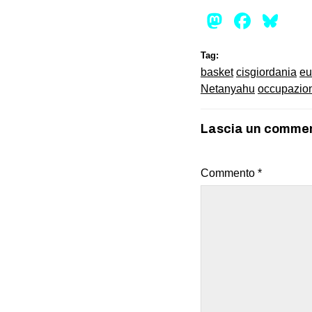
Mastod
Face
Bl
Tag:
basket
cisgiordania
eu
Netanyahu
occupazio
Lascia un comme
Commento
*