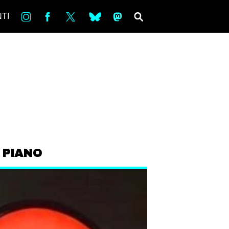
in
Fb
tw
bsky
ms
SEARCH
TI
 PIANO