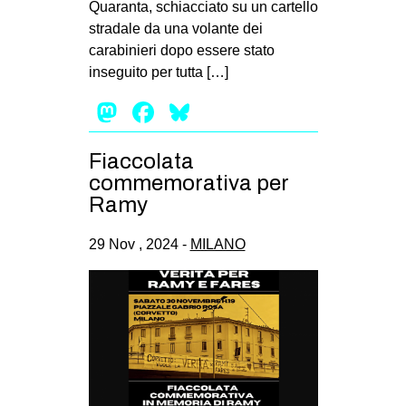
Quaranta, schiacciato su un cartello
EVENTI
stradale da una volante dei
carabinieri dopo essere stato
in
inseguito per tutta […]
Mastodon
Facebook
Bluesky
Fb
tw
Fiaccolata
commemorativa per
bsky
Ramy
ms
29 Nov , 2024 -
MILANO
SEARCH