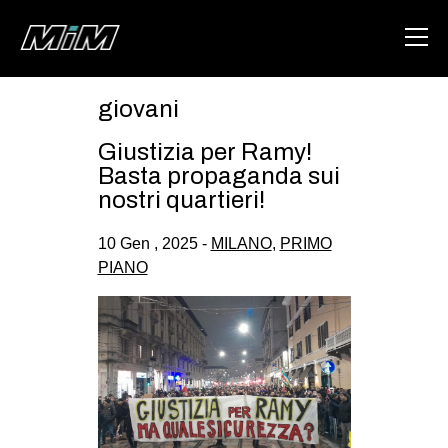
giovani
HOME
Giustizia per Ramy!
ABOUT
Basta propaganda sui
nostri quartieri!
AREA
10 Gen , 2025 -
MILANO
,
PRIMO
DEGENERAZIONE
PIANO
GAZA FREESTYLE
CSOA LAMBRETTA
MSM
STUDENTI TSUNAMI
ZAM