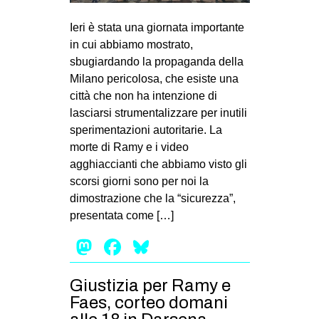
MILANO
Ieri è stata una giornata importante
MOBILITAZIONI
in cui abbiamo mostrato,
SPAZI
sbugiardando la propaganda della
Milano pericolosa, che esiste una
SPORT POPOLARE
città che non ha intenzione di
MOVIMENTI
lasciarsi strumentalizzare per inutili
sperimentazioni autoritarie. La
AMBIENTE
morte di Ramy e i video
ANTIFASCISMO
agghiaccianti che abbiamo visto gli
scorsi giorni sono per noi la
DIRITTO ALL’ABITARE
dimostrazione che la “sicurezza”,
GENERI
presentata come […]
MIGRAZIONI
Mastodon
Facebook
Bluesky
PRECARIATO
REPRESSIONE
Giustizia per Ramy e
Faes, corteo domani
STUDENTI