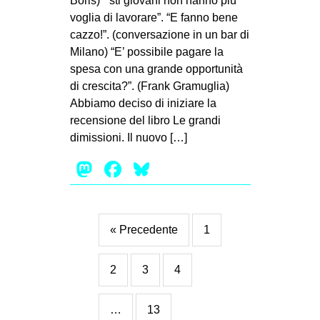
Boris) “‘sti giovani non hanno più
voglia di lavorare”. “E fanno bene
cazzo!”. (conversazione in un bar di
Milano) “E’ possibile pagare la
spesa con una grande opportunità
di crescita?”. (Frank Gramuglia)
Abbiamo deciso di iniziare la
recensione del libro Le grandi
dimissioni. Il nuovo […]
Mastodon
Facebook
Bluesky
« Precedente
1
2
3
4
…
13