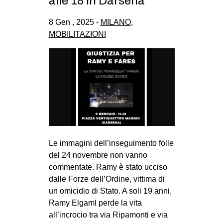
alle 18 in Darsena
CULTURE
8 Gen , 2025 -
MILANO
,
ARTE
MOBILITAZIONI
CINEMA
MANIFESTI
MUSICA
RECENSIONI
INTERNAZIONALE
AFRICA
Le immagini dell’inseguimento folle
AMERICHE
del 24 novembre non vanno
ESTREMO ORIENTE
commentate. Ramy è stato ucciso
dalle Forze dell’Ordine, vittima di
EUROPA
un omicidio di Stato. A soli 19 anni,
MEDIO ORIENTE
Ramy Elgaml perde la vita
all’incrocio tra via Ripamonti e via
MONDO