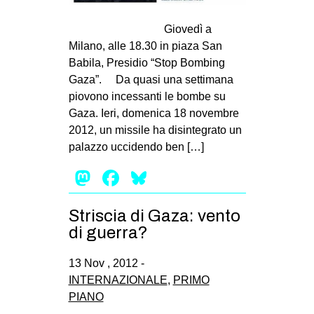
MILANO
Giovedì a
MOBILITAZIONI
Milano, alle 18.30 in piaza San
SPAZI
Babila, Presidio “Stop Bombing
Gaza”. Da quasi una settimana
SPORT POPOLARE
piovono incessanti le bombe su
MOVIMENTI
Gaza. Ieri, domenica 18 novembre
2012, un missile ha disintegrato un
AMBIENTE
palazzo uccidendo ben […]
ANTIFASCISMO
Mastodon
Facebook
Bluesky
DIRITTO ALL’ABITARE
GENERI
Striscia di Gaza: vento
MIGRAZIONI
di guerra?
PRECARIATO
13 Nov , 2012 -
REPRESSIONE
INTERNAZIONALE
,
PRIMO
PIANO
STUDENTI