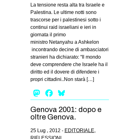
La tensione resta alta tra Israele e
CULTURE
Palestina. Le ultime notti sono
ARTE
trascorse per i palestinesi sotto i
continui raid israeliani e ieri in
CINEMA
giornata il primo
MANIFESTI
ministro Netanyahu a Ashkelon
MUSICA
incontrando decine di ambasciatori
stranieri ha dichiarato: “Il mondo
RECENSIONI
deve comprendere che Israele ha il
INTERNAZIONALE
diritto ed il dovere di difendere i
propri cittadini..Non starà […]
AFRICA
Mastodon
Facebook
Bluesky
AMERICHE
ESTREMO ORIENTE
Genova 2001: dopo e
EUROPA
oltre Genova.
MEDIO ORIENTE
25 Lug , 2012 -
EDITORIALE
,
MONDO
RIFLESSIONI