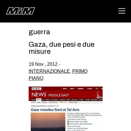
guerra
HOME
Gaza, due pesi e due
ABOUT
misure
AREA
19 Nov , 2012 -
INTERNAZIONALE
,
PRIMO
DEGENERAZIONE
PIANO
GAZA FREESTYLE
CSOA LAMBRETTA
MSM
STUDENTI TSUNAMI
ZAM