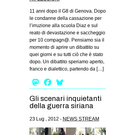
EVENTI
11 anni dopo il G8 di Genova. Dopo
le condanne della cassazione per
in
l’irruzione alla scuola Diaz e sul
reato di devastazione e saccheggio
Fb
per 10 compagn@. Pensiamo sia il
momento di aprire un dibattito su
tw
quei giorni e su tutti ciò che è stato
dopo. Un dibattito speriamo aperto,
bsky
franco e dialettico, partendo da […]
ms
Mastodon
Facebook
Bluesky
SEARCH
Gli scenari inquietanti
della guerra siriana
23 Lug , 2012 -
NEWS STREAM