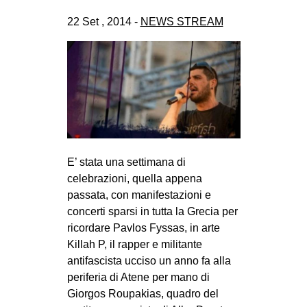
CULTURE
22 Set , 2014 -
NEWS STREAM
ARTE
CINEMA
MANIFESTI
MUSICA
RECENSIONI
INTERNAZIONALE
E’ stata una settimana di
celebrazioni, quella appena
AFRICA
passata, con manifestazioni e
AMERICHE
concerti sparsi in tutta la Grecia per
ricordare Pavlos Fyssas, in arte
ESTREMO ORIENTE
Killah P, il rapper e militante
EUROPA
antifascista ucciso un anno fa alla
MEDIO ORIENTE
periferia di Atene per mano di
Giorgos Roupakias, quadro del
MONDO