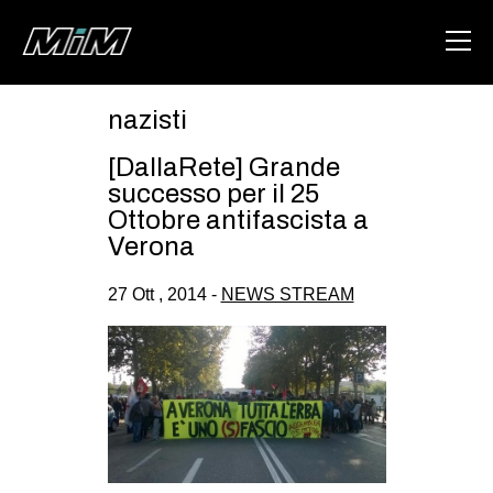
nazisti
HOME
[DallaRete] Grande
ABOUT
successo per il 25
Ottobre antifascista a
AREA
Verona
DEGENERAZIONE
27 Ott , 2014 -
NEWS STREAM
GAZA FREESTYLE
CSOA LAMBRETTA
MSM
STUDENTI TSUNAMI
ZAM