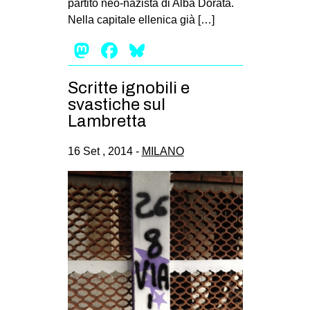
partito neo-nazista di Alba Dorata.
EVENTI
Nella capitale ellenica già […]
Mastodon
Facebook
Bluesky
in
Fb
Scritte ignobili e
svastiche sul
tw
Lambretta
bsky
16 Set , 2014 -
MILANO
ms
SEARCH