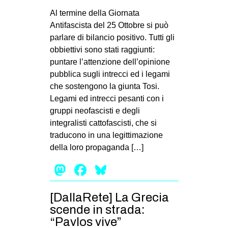
MILANO
Al termine della Giornata
MOBILITAZIONI
Antifascista del 25 Ottobre si può
parlare di bilancio positivo. Tutti gli
SPAZI
obbiettivi sono stati raggiunti:
SPORT POPOLARE
puntare l’attenzione dell’opinione
pubblica sugli intrecci ed i legami
MOVIMENTI
che sostengono la giunta Tosi.
AMBIENTE
Legami ed intrecci pesanti con i
gruppi neofascisti e degli
ANTIFASCISMO
integralisti cattofascisti, che si
DIRITTO ALL’ABITARE
traducono in una legittimazione
della loro propaganda […]
GENERI
Mastodon
Facebook
Bluesky
MIGRAZIONI
PRECARIATO
[DallaRete] La Grecia
REPRESSIONE
scende in strada:
STUDENTI
“Pavlos vive”