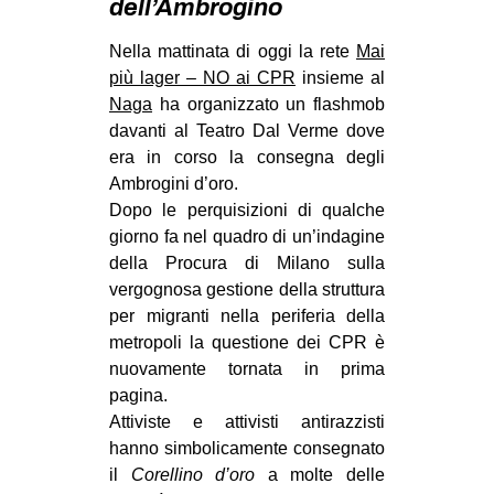
dell’Ambrogino
MILANO
MOBILITAZIONI
Nella mattinata di oggi la rete
Mai
più lager – NO ai CPR
insieme al
SPAZI
Naga
ha organizzato un flashmob
SPORT POPOLARE
davanti al Teatro Dal Verme dove
era in corso la consegna degli
MOVIMENTI
Ambrogini d’oro.
AMBIENTE
Dopo le perquisizioni di qualche
giorno fa nel quadro di un’indagine
ANTIFASCISMO
della Procura di Milano sulla
DIRITTO ALL’ABITARE
vergognosa gestione della struttura
per migranti nella periferia della
GENERI
metropoli la questione dei CPR è
MIGRAZIONI
nuovamente tornata in prima
pagina.
PRECARIATO
Attiviste e attivisti antirazzisti
REPRESSIONE
hanno simbolicamente consegnato
STUDENTI
il
Corellino d’oro
a molte delle