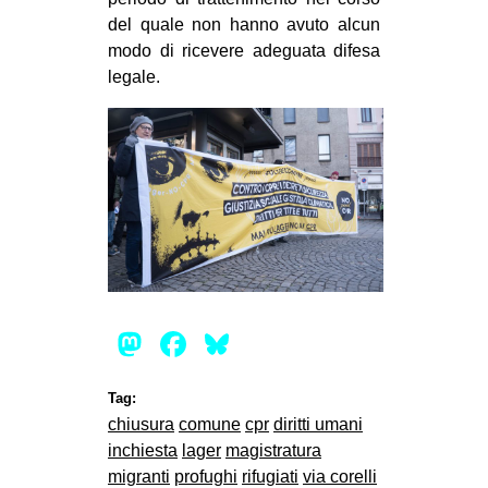
del quale non hanno avuto alcun
modo di ricevere adeguata difesa
legale.
Mastodon
Facebook
Bluesky
Tag:
chiusura
comune
cpr
diritti umani
inchiesta
lager
magistratura
migranti
profughi
rifugiati
via corelli