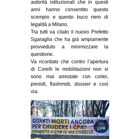
autorità istituzionali che in questi
CULTURE
anni hanno consentito questo
ARTE
scempio e questo buco nero di
legalità a Milano.
CINEMA
Tra tutti va citato il nuovo Prefetto
MANIFESTI
Sgaraglia che ha già ampiamente
provveduto a minimizzare la
MUSICA
questione.
RECENSIONI
Va ricordato che contro l’apertura
di Corelli le mobilitazioni non si
INTERNAZIONALE
sono mai arrestate con cortei,
AFRICA
presidi, flashmob, dossier e così
via.
AMERICHE
ESTREMO ORIENTE
EUROPA
MEDIO ORIENTE
MONDO