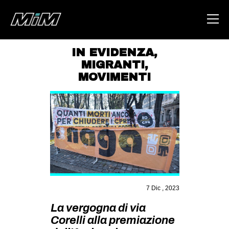
IN EVIDENZA
,
MIGRANTI
,
HOME
MOVIMENTI
ABOUT
AREA
DEGENERAZIONE
GAZA FREESTYLE
CSOA LAMBRETTA
MSM
7 Dic , 2023
STUDENTI TSUNAMI
La vergogna di via
ZAM
Corelli alla premiazione