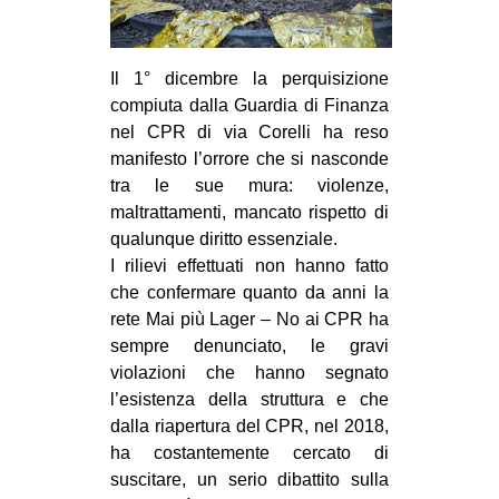
EVENTI
Il 1° dicembre la perquisizione
in
compiuta dalla Guardia di Finanza
Fb
nel CPR di via Corelli ha reso
manifesto l’orrore che si nasconde
tw
tra le sue mura: violenze,
maltrattamenti, mancato rispetto di
bsky
qualunque diritto essenziale.
I rilievi effettuati non hanno fatto
ms
che confermare quanto da anni la
rete Mai più Lager – No ai CPR ha
SEARCH
sempre denunciato, le gravi
violazioni che hanno segnato
l’esistenza della struttura e che
dalla riapertura del CPR, nel 2018,
ha costantemente cercato di
suscitare, un serio dibattito sulla