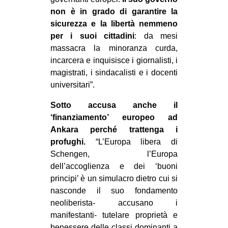
non è in grado di garantire la
EVENTI
sicurezza e la libertà nemmeno
per i suoi cittadini
: da mesi
in
massacra la minoranza curda,
Fb
incarcera e inquisisce i giornalisti, i
magistrati, i sindacalisti e i docenti
tw
universitari”.
Sotto accusa anche il
bsky
‘finanziamento’ europeo ad
ms
Ankara perché trattenga i
profughi.
“L’Europa libera di
SEARCH
Schengen, l’Europa
dell’accoglienza e dei ‘buoni
principi’ è un simulacro dietro cui si
nasconde il suo fondamento
neoliberista- accusano i
manifestanti- tutelare proprietà e
benessere delle classi dominanti a