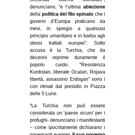
CULTURE
denunciano, “e l’ultima
abiezione
della
politica del filo spinato
che i
ARTE
governi d’Europa praticano da
CINEMA
mesi, in spregio a qualsiasi
principio umanitario e in barba agli
MANIFESTI
stessi trattati europei”. Sotto
MUSICA
accusa è la Turchia, che da
decenni reprime duramente il
RECENSIONI
popolo curdo. “Resistenza
INTERNAZIONALE
Kurdistan, liberate Ocalan, Rojava
libertà, assassino Erdogan” sono i
AFRICA
cori ritmati dal presidio in Piazza
AMERICHE
delle 5 Lune.
ESTREMO ORIENTE
“La Turchia non può essere
EUROPA
considerata un ‘paese sicuro’ per i
profughi- denunciano i manifestanti
MEDIO ORIENTE
– come ipocritamente dichiarano i
MONDO
governanti europei.
Il suo governo