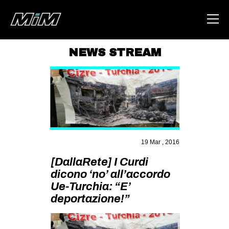
NEWS STREAM
HOME
ABOUT
AREA
DEGENERAZIONE
19 Mar , 2016
GAZA FREESTYLE
[DallaRete] I Curdi
CSOA LAMBRETTA
dicono ‘no’ all’accordo
MSM
Ue-Turchia: “E’
STUDENTI TSUNAMI
deportazione!”
ZAM