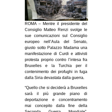
MILANO
MOBILITAZIONI
SPAZI
ROMA – Mentre il presidente del
SPORT POPOLARE
Consiglio Matteo Renzi svolge le
sue comunicazioni sul Consiglio
MOVIMENTI
europeo nell’Aula del Senato,
AMBIENTE
giusto sotto Palazzo Madama una
manifestazione di Curdi e attivist
i
ANTIFASCISMO
protesta proprio contro l’intesa fra
DIRITTO ALL’ABITARE
Bruxelles e la Turchia per il
contenimento dei profughi in fuga
GENERI
dalla Siria devastata dalla guerra.
MIGRAZIONI
“Quello che si deciderà a Bruxelles
PRECARIATO
sarà il più grande piano di
REPRESSIONE
deportazione e concentramento
mai concepito dalla fine della
STUDENTI
Seconda Guerra Mondiale”,