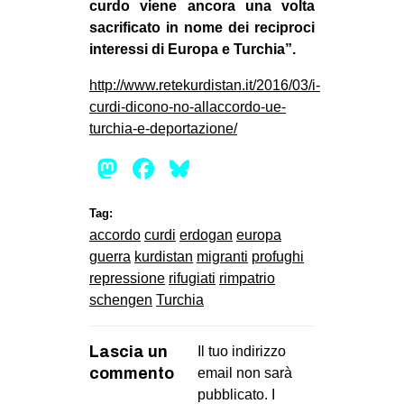
curdo viene ancora una volta
sacrificato in nome dei reciproci
interessi di Europa e Turchia”.
http://www.retekurdistan.it/2016/03/i-
curdi-dicono-no-allaccordo-ue-
turchia-e-deportazione/
Mastodon
Facebook
Bluesky
Tag:
accordo
curdi
erdogan
europa
guerra
kurdistan
migranti
profughi
repressione
rifugiati
rimpatrio
schengen
Turchia
Lascia un
Il tuo indirizzo
commento
email non sarà
pubblicato.
I