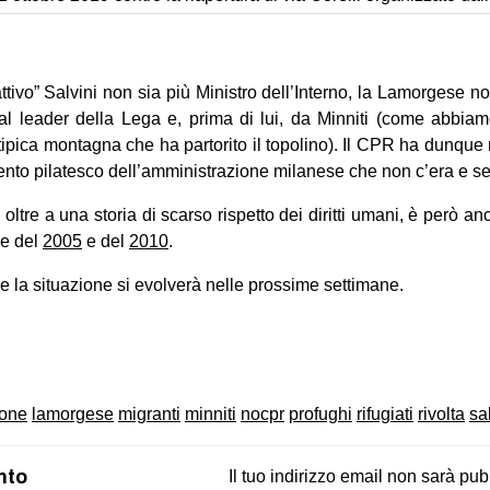
ttivo” Salvini non sia più Ministro dell’Interno, la Lamorgese no
 dal leader della Lega e, prima di lui, da Minniti (come abbia
tipica montagna che ha partorito il topolino). Il CPR ha dunque 
mento pilatesco dell’amministrazione milanese che non c’era e se
, oltre a una storia di scarso rispetto dei diritti umani, è però an
le del
2005
e del
2010
.
la situazione si evolverà nelle prossime settimane.
on
book
uesky
ione
lamorgese
migranti
minniti
nocpr
profughi
rifugiati
rivolta
sa
nto
Il tuo indirizzo email non sarà pub