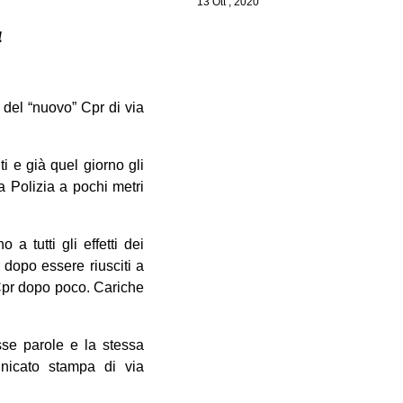
13 Ott , 2020
a
” del “nuovo” Cpr di via
ti e già quel giorno gli
a Polizia a pochi metri
a tutti gli effetti dei
 dopo essere riusciti a
l Cpr dopo poco. Cariche
esse parole e la stessa
nicato stampa di via