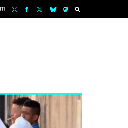
in
Fb
tw
bsky
ms
SEARCH
TI