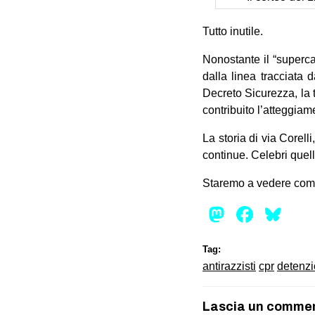
Tutto inutile.
Nonostante il “superca
dalla linea tracciata
Decreto Sicurezza, la 
contribuito l’atteggia
La storia di via Corelli
continue. Celebri quel
Staremo a vedere come 
Mastod
Face
Bl
Tag:
antirazzisti
cpr
detenz
Lascia un comme