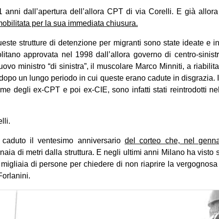
anni dall’apertura dell’allora CPT di via Corelli. E già allor
mobilitata per la sua immediata chiusura.
ste strutture di detenzione per migranti sono state ideate e int
litano approvata nel 1998 dall’allora governo di centro-sini
ovo ministro “di sinistra”, il muscolare Marco Minniti, a riabilitar
i dopo un lungo periodo in cui queste erano cadute in disgrazia.
e degli ex-CPT e poi ex-CIE, sono infatti stati reintrodotti ne
lli.
 caduto il ventesimo anniversario
del corteo che, nel genn
aia di metri dalla struttura. E negli ultimi anni Milano ha vist
 migliaia di persone per chiedere di non riaprire la vergognosa s
orlanini.