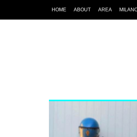
HOME
ABOUT
AREA
MILAN