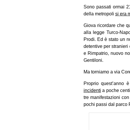
Sono passati ormai 21 
della metropoli
si era 
Giova ricordare che que
alla legge Turco-Napo
Prodi. Ed è stato un nu
detentive per stranier
e Rimpatrio, nuovo nom
Gentiloni.
Ma torniamo a via Core
Proprio quest’anno è
incidenti
a poche centin
tre manifestazioni con
pochi passi dal parco F