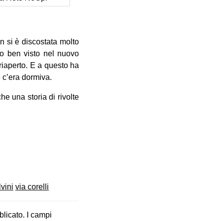
n si è discostata molto
mo ben visto nel nuovo
riaperto. E a questo ha
 c’era dormiva.
che una storia di rivolte
lvini
via corelli
blicato.
I campi