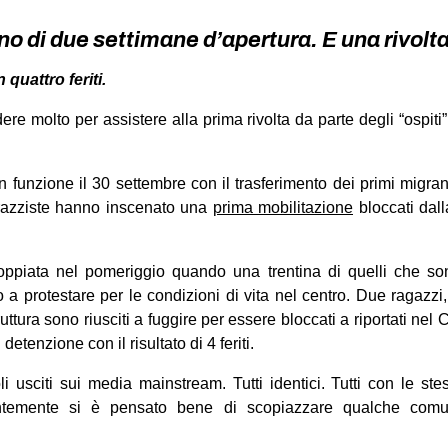
no di due settimane d’apertura. E una rivolt
 quattro feriti.
re molto per assistere alla prima rivolta da parte degli “ospiti
in funzione il 30 settembre con il trasferimento dei primi migran
ntirazziste hanno inscenato una
prima mobilitazione
bloccati dall
coppiata nel pomeriggio quando una trentina di quelli che sono 
o a protestare per le condizioni di vita nel centro. Due ragazzi,
struttura sono riusciti a fuggire per essere bloccati a riportati ne
 detenzione con il risultato di 4 feriti.
oli usciti sui media mainstream. Tutti identici. Tutti con le st
entemente si è pensato bene di scopiazzare qualche comu