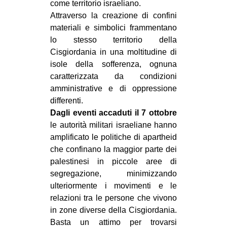
come territorio israeliano.
CULTURE
Attraverso la creazione di confini
ARTE
materiali e simbolici frammentano
lo stesso territorio della
CINEMA
Cisgiordania in una moltitudine di
MANIFESTI
isole della sofferenza, ognuna
caratterizzata da condizioni
MUSICA
amministrative e di oppressione
RECENSIONI
differenti.
Dagli eventi accaduti il 7 ottobre
INTERNAZIONALE
le autorità militari israeliane hanno
AFRICA
amplificato le politiche di apartheid
che confinano la maggior parte dei
AMERICHE
palestinesi in piccole aree di
ESTREMO ORIENTE
segregazione, minimizzando
ulteriormente i movimenti e le
EUROPA
relazioni tra le persone che vivono
MEDIO ORIENTE
in zone diverse della Cisgiordania.
MONDO
Basta un attimo per trovarsi