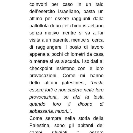
coinvolti per caso in un raid
EVENTI
dell’esercito israeliano, basta un
attimo per essere raggiunti dalla
in
pallottola di un cecchino israeliano
senza motivo mentre si va a far
Fb
visita a un parente, mentre si cerca
di raggiungere il posto di lavoro
tw
appena a pochi chilometri da casa
bsky
o mentre si va a scuola. I soldati ai
checkpoint insistono con le loro
ms
provocazioni. Come mi hanno
detto alcuni palestinesi,
“basta
SEARCH
essere forti e non cadere nelle loro
provocazioni.. se alzi la testa
quando loro ti dicono di
abbassarla, muori..”
.
Come sempre nella storia della
Palestina, sono gli abitanti dei
campi rifugiati a essere