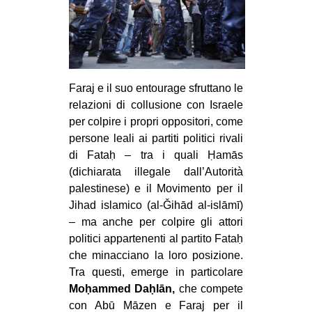
Faraj e il suo entourage sfruttano le
relazioni di collusione con Israele
per colpire i propri oppositori, come
persone leali ai partiti politici rivali
di Fataḥ – tra i quali Ḥamās
(dichiarata illegale dall’Autorità
palestinese) e il Movimento per il
Jihad islamico (al-Ǧihād al-islāmī)
– ma anche per colpire gli attori
politici appartenenti al partito Fataḥ
che minacciano la loro posizione.
Tra questi, emerge in particolare
Moḥammed Daḥlān,
che compete
con Abū Māzen e Faraj per il