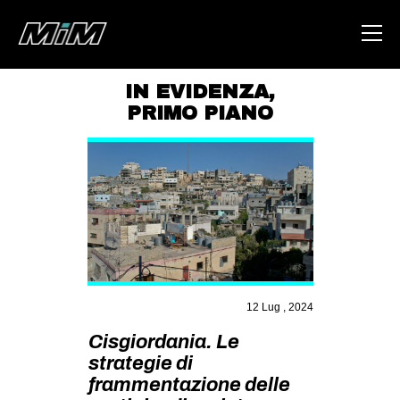
IN EVIDENZA
,
PRIMO PIANO
HOME
ABOUT
AREA
DEGENERAZIONE
GAZA FREESTYLE
CSOA LAMBRETTA
12 Lug , 2024
MSM
Cisgiordania. Le
STUDENTI TSUNAMI
strategie di
ZAM
frammentazione delle