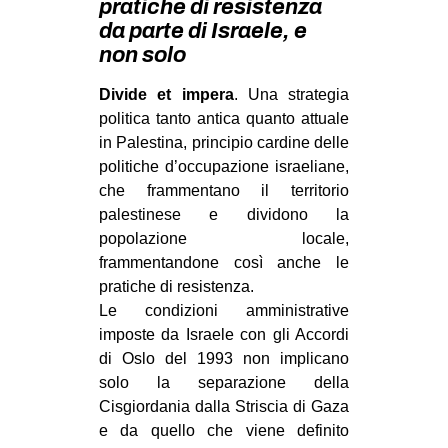
pratiche di resistenza
MILANO
da parte di Israele, e
MOBILITAZIONI
non solo
SPAZI
Divide et impera
. Una strategia
SPORT POPOLARE
politica tanto antica quanto attuale
in Palestina, principio cardine delle
MOVIMENTI
politiche d’occupazione israeliane,
AMBIENTE
che frammentano il territorio
palestinese e dividono la
ANTIFASCISMO
popolazione locale,
DIRITTO ALL’ABITARE
frammentandone così anche le
pratiche di resistenza.
GENERI
Le condizioni amministrative
MIGRAZIONI
imposte da Israele con gli Accordi
di Oslo del 1993 non implicano
PRECARIATO
solo la separazione della
REPRESSIONE
Cisgiordania dalla Striscia di Gaza
STUDENTI
e da quello che viene definito