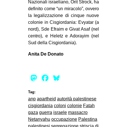
Nazionali israeliano, Orit Strock, ha
definito come “un miracolo”, ovvero
la legalizzazione di cinque nuove
colonie in Cisgiordania: Evyatar (a
nord), Sde Efraim e Givat Asaf (nel
centro), e Heletz e Adorayim (nel
Sud della Cisgiordania).
Anita De Donato
Mastodon
Facebook
Bluesky
Tag:
anp
apartheid
autorità palestinese
cisgiordania
coloni
colonie
Fatah
gaza
guerra
israele
massacro
Netanyahu
occupazione
Palestina
palestinesi
segregazione
striscia di