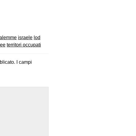
salemme
israele
lod
hee
territori occupati
blicato.
I campi