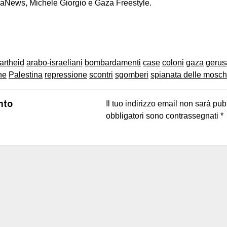
aNews, Michele Giorgio e Gaza Freestyle.
on
book
uesky
artheid
arabo-israeliani
bombardamenti
case
coloni
gaza
geru
ne
Palestina
repressione
scontri
sgomberi
spianata delle mosc
nto
Il tuo indirizzo email non sarà pub
obbligatori sono contrassegnati
*