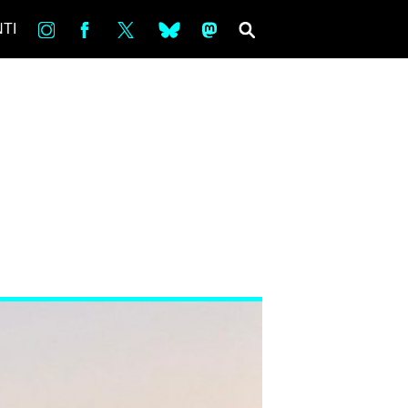
in
Fb
tw
bsky
ms
SEARCH
TI