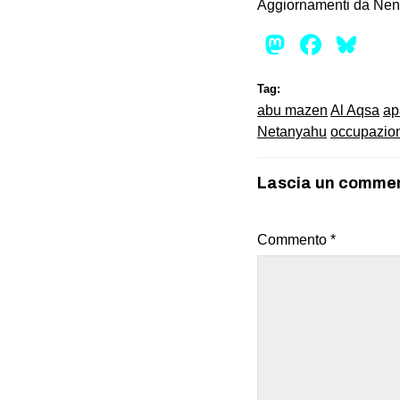
Aggiornamenti da Nen
Mastod
Face
Bl
Tag:
abu mazen
Al Aqsa
ap
Netanyahu
occupazio
Lascia un comme
Commento
*