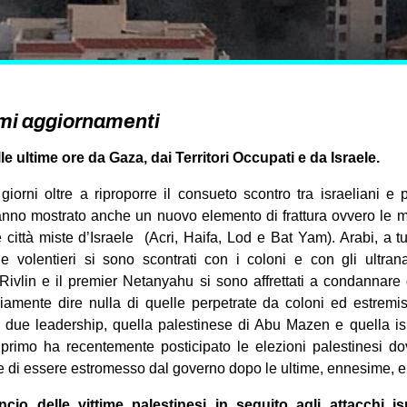
imi aggiornamenti
e ultime ore da Gaza, dai Territori Occupati e da Israele.
 giorni oltre a riproporre il consueto scontro tra israeliani e p
nno mostrato anche un nuovo elemento di frattura ovvero le mob
 città miste d’Israele (Acri, Haifa, Lod e Bat Yam). Arabi, a tutti
volentieri si sono scontrati con i coloni e con gli ultranazi
 Rivlin e il premier Netanyahu si sono affrettati a condannare
amente dire nulla di quelle perpetrate da coloni ed estremisti
di due leadership, quella palestinese di Abu Mazen e quella i
 primo ha recentemente posticipato le elezioni palestinesi do
 di essere estromesso dal governo dopo le ultime, ennesime, el
ancio delle vittime palestinesi in seguito agli attacchi i