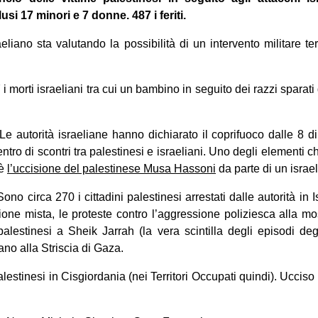
usi 17 minori e 7 donne. 487 i feriti.
eliano sta valutando la possibilità di un intervento militare ter
i morti israeliani tra cui un bambino in seguito dei razzi sparati
e autorità israeliane hanno dichiarato il coprifuoco dalle 8 di
centro di scontri tra palestinesi e israeliani. Uno degli elementi c
 è
l’uccisione del palestinese Musa Hassoni
da parte di un israe
no circa 270 i cittadini palestinesi arrestati dalle autorità in 
ione mista, le proteste contro l’aggressione poliziesca alla m
lestinesi a Sheik Jarrah (la vera scintilla degli episodi degl
iano alla Striscia di Gaza.
alestinesi in Cisgiordania (nei Territori Occupati quindi). Ucciso 