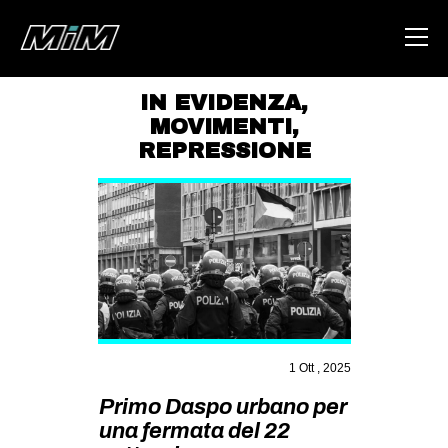
IN EVIDENZA
,
MOVIMENTI
,
HOME
REPRESSIONE
ABOUT
AREA
DEGENERAZIONE
GAZA FREESTYLE
CSOA LAMBRETTA
MSM
1 Ott , 2025
STUDENTI TSUNAMI
Primo Daspo urbano per
ZAM
una fermata del 22