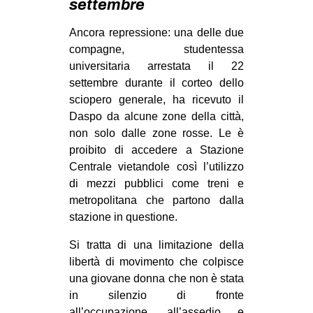
settembre
MILANO
MOBILITAZIONI
Ancora repressione: una delle due
compagne, studentessa
SPAZI
universitaria arrestata il 22
SPORT POPOLARE
settembre durante il corteo dello
sciopero generale, ha ricevuto il
MOVIMENTI
Daspo da alcune zone della città,
AMBIENTE
non solo dalle zone rosse. Le è
proibito di accedere a Stazione
ANTIFASCISMO
Centrale vietandole così l’utilizzo
DIRITTO ALL’ABITARE
di mezzi pubblici come treni e
metropolitana che partono dalla
GENERI
stazione in questione.
MIGRAZIONI
Si tratta di una limitazione della
PRECARIATO
libertà di movimento che colpisce
REPRESSIONE
una giovane donna che non è stata
in silenzio di fronte
STUDENTI
all’occupazione, all’assedio e