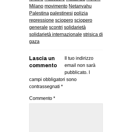
Milano
movimento
Netanyahu
Palestina
palestinesi
polizia
repressione
sciopero
sciopero
generale
scontri
solidarietà
solidarietà internazionale
strisica di
gaza
Lascia un
Il tuo indirizzo
commento
email non sarà
pubblicato.
I
campi obbligatori sono
contrassegnati
*
Commento
*