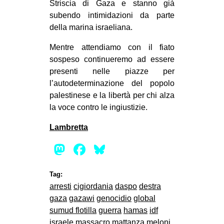
Striscia di Gaza e stanno già
EVENTI
subendo intimidazioni da parte
della marina israeliana.
in
Mentre attendiamo con il fiato
Fb
sospeso continueremo ad essere
presenti nelle piazze per
tw
l’autodeterminazione del popolo
palestinese e la libertà per chi alza
bsky
la voce contro le ingiustizie.
ms
Lambretta
Mastodon
Facebook
Bluesky
SEARCH
Tag:
arresti
cigiordania
daspo
destra
gaza
gazawi
genocidio
global
sumud flotilla
guerra
hamas
idf
israele
massacro
mattanza
meloni