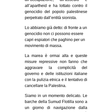
CULTURE
all’apartheid e ha lottato contro il
genocidio del popolo palestinese
ARTE
perpetrato dall’entità sionista.
CINEMA
Lo abbiamo già detto: di fronte a un
MANIFESTI
genocidio non ci possono essere
MUSICA
capri espiatori che paghino per un
movimento di massa.
RECENSIONI
La marea è ormai alta e queste
INTERNAZIONALE
misure repressive non fanno che
AFRICA
aggravare la complicità del
governo e delle istituzioni italiane
AMERICHE
con la pulizia etnica e il tentativo di
ESTREMO ORIENTE
cancellare la Palestina.
EUROPA
Siamo in un momento delicato. Le
MEDIO ORIENTE
barche della Sumud Flotilla sono a
un giorno di navigazione dalla
MONDO