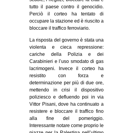
CULTURE
tutto il paese contro il genocidio.
Perciò il corteo ha tentato di
ARTE
occupare la stazione ed è riuscito a
CINEMA
bloccare il traffico ferroviario.
MANIFESTI
La risposta del governo è stata una
MUSICA
violenta e cieca repressione:
cariche della Polizia e dei
RECENSIONI
Carabinieri e l’uso smodato di gas
INTERNAZIONALE
lacrimogeni. Invece il corteo ha
resistito con forza e
AFRICA
determinazione per più di due ore,
AMERICHE
mettendo in crisi il dispositivo
poliziesco e defluendo poi in via
ESTREMO ORIENTE
Vittor Pisani, dove ha continuato a
EUROPA
resistere e bloccare il traffico fino
alla fine del pomeriggio.
MEDIO ORIENTE
Interessante notare come proprio le
MONDO
piazze per la Palestina nell’ultimo