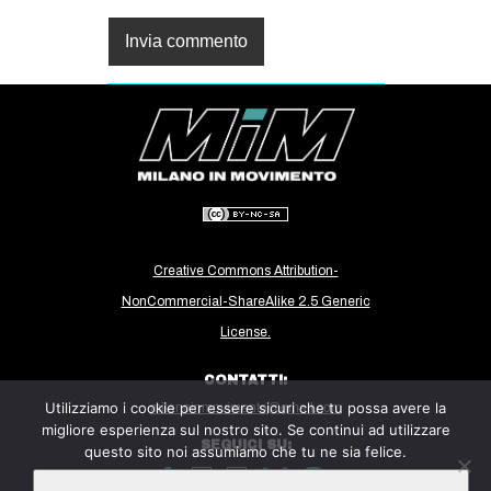
Creative Commons Attribution-
NonCommercial-ShareAlike 2.5 Generic
License.
CONTATTI:
Utilizziamo i cookie per essere sicuri che tu possa avere la
milanoinmovimento@gmail.com
migliore esperienza sul nostro sito. Se continui ad utilizzare
SEGUICI SU:
questo sito noi assumiamo che tu ne sia felice.