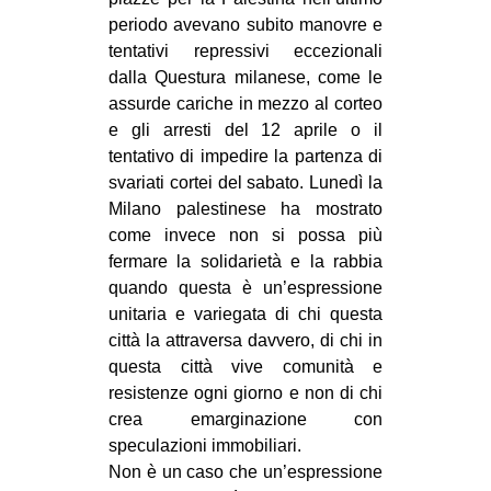
periodo avevano subito manovre e
EVENTI
tentativi repressivi eccezionali
dalla Questura milanese, come le
in
assurde cariche in mezzo al corteo
Fb
e gli arresti del 12 aprile o il
tentativo di impedire la partenza di
tw
svariati cortei del sabato. Lunedì la
Milano palestinese ha mostrato
bsky
come invece non si possa più
fermare la solidarietà e la rabbia
ms
quando questa è un’espressione
unitaria e variegata di chi questa
SEARCH
città la attraversa davvero, di chi in
questa città vive comunità e
resistenze ogni giorno e non di chi
crea emarginazione con
speculazioni immobiliari.
Non è un caso che un’espressione