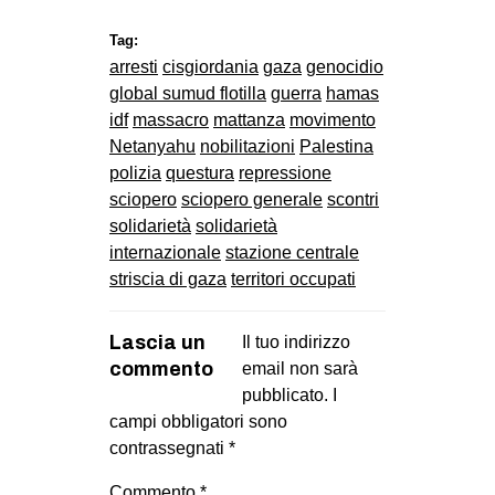
Tag:
arresti
cisgiordania
gaza
genocidio
global sumud flotilla
guerra
hamas
idf
massacro
mattanza
movimento
Netanyahu
nobilitazioni
Palestina
polizia
questura
repressione
sciopero
sciopero generale
scontri
solidarietà
solidarietà
internazionale
stazione centrale
striscia di gaza
territori occupati
Lascia un
Il tuo indirizzo
commento
email non sarà
pubblicato.
I
campi obbligatori sono
contrassegnati
*
Commento
*