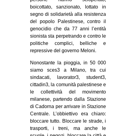
MILANO
boicottato, sanzionato, lottato in
MOBILITAZIONI
segno di solidarietà alla resistenza
del popolo Palestinese, contro il
SPAZI
genocidio che da 77 anni l’entità
SPORT POPOLARE
sionista sta perpetrando e contro le
politiche complici, belliche e
MOVIMENTI
repressive del governo Meloni.
AMBIENTE
Nonostante la pioggia, in 50 000
ANTIFASCISMO
siamo sces3 a Milano, tra cui
sindacati, lavorator3, student3,
DIRITTO ALL’ABITARE
cittadin3, la comunità palestinese e
GENERI
le collettività del movimento
MIGRAZIONI
milanese, partendo dalla Stazione
di Cadorna per arrivare in Stazione
PRECARIATO
Centrale. L’obbiettivo era chiaro:
REPRESSIONE
bloccare tutto. Bloccare le strade, i
trasporti, i treni, ma anche le
STUDENTI
scuole, i negozi, bloccare la città e