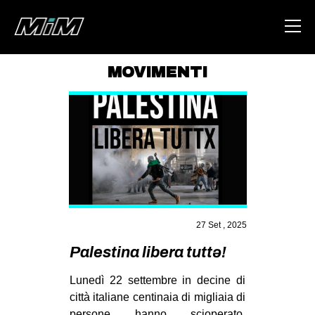
MOVIMENTI
HOME
ABOUT
AREA
DEGENERAZIONE
GAZA FREESTYLE
CSOA LAMBRETTA
27 Set , 2025
MSM
Palestina libera tuttə!
STUDENTI TSUNAMI
Lunedì 22 settembre in decine di
ZAM
città italiane centinaia di migliaia di
persone hanno scioperato,