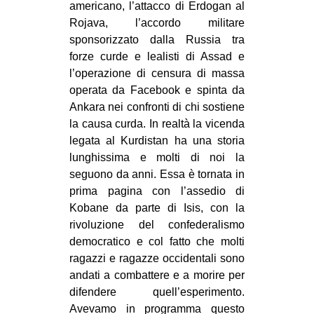
americano, l’attacco di Erdogan al
MILANO
Rojava, l’accordo militare
MOBILITAZIONI
sponsorizzato dalla Russia tra
SPAZI
forze curde e lealisti di Assad e
l’operazione di censura di massa
SPORT POPOLARE
operata da Facebook e spinta da
Ankara nei confronti di chi sostiene
MOVIMENTI
la causa curda. In realtà la vicenda
AMBIENTE
legata al Kurdistan ha una storia
ANTIFASCISMO
lunghissima e molti di noi la
seguono da anni. Essa è tornata in
DIRITTO ALL’ABITARE
prima pagina con l’assedio di
GENERI
Kobane da parte di Isis, con la
rivoluzione del confederalismo
MIGRAZIONI
democratico e col fatto che molti
PRECARIATO
ragazzi e ragazze occidentali sono
andati a combattere e a morire per
REPRESSIONE
difendere quell’esperimento.
STUDENTI
Avevamo in programma questo