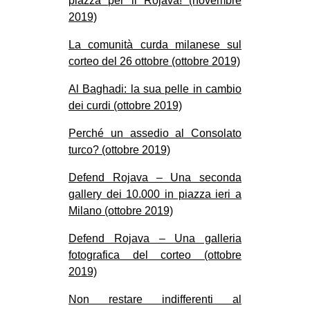
piazza per il Rojava! (novembre
2019)
EVENTI
La comunità curda milanese sul
in
corteo del 26 ottobre (ottobre 2019)
Fb
Al Baghadi: la sua pelle in cambio
dei curdi (ottobre 2019)
tw
Perché un assedio al Consolato
bsky
turco? (ottobre 2019)
ms
Defend Rojava – Una seconda
gallery dei 10.000 in piazza ieri a
SEARCH
Milano (ottobre 2019)
Defend Rojava – Una galleria
fotografica del corteo (ottobre
2019)
Non restare indifferenti al