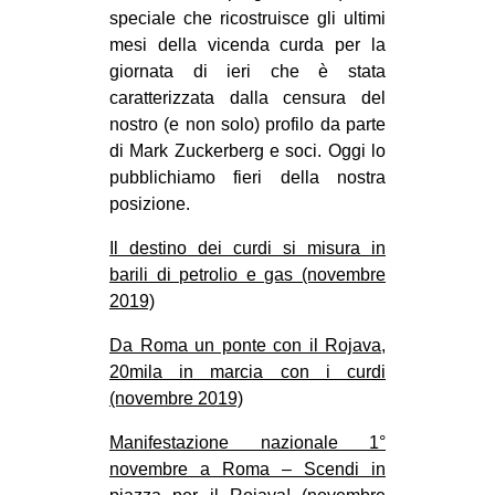
speciale che ricostruisce gli ultimi
CULTURE
mesi della vicenda curda per la
ARTE
giornata di ieri che è stata
CINEMA
caratterizzata dalla censura del
nostro (e non solo) profilo da parte
MANIFESTI
di Mark Zuckerberg e soci. Oggi lo
MUSICA
pubblichiamo fieri della nostra
posizione.
RECENSIONI
Il destino dei curdi si misura in
INTERNAZIONALE
barili di petrolio e gas (novembre
AFRICA
2019)
AMERICHE
Da Roma un ponte con il Rojava,
ESTREMO ORIENTE
20mila in marcia con i curdi
(novembre 2019)
EUROPA
Manifestazione nazionale 1°
MEDIO ORIENTE
novembre a Roma – Scendi in
MONDO