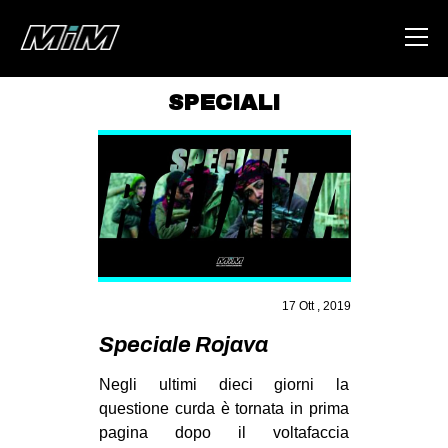
SPECIALI
HOME
ABOUT
AREA
DEGENERAZIONE
GAZA FREESTYLE
17 Ott , 2019
CSOA LAMBRETTA
Speciale Rojava
MSM
Negli ultimi dieci giorni la
STUDENTI TSUNAMI
questione curda è tornata in prima
ZAM
pagina dopo il voltafaccia