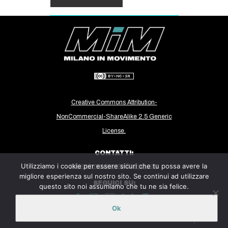
Creative Commons Attribution-
NonCommercial-ShareAlike 2.5 Generic
License.
CONTATTI:
Utilizziamo i cookie per essere sicuri che tu possa avere la
milanoinmovimento@gmail.com
migliore esperienza sul nostro sito. Se continui ad utilizzare
SEGUICI SU:
questo sito noi assumiamo che tu ne sia felice.
Ok
Sito ospitato sulla piattaforma
Midala