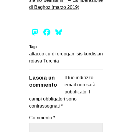
siamo bellissimi!” – La liberazione
di Baghoz (marzo 2019)
Mastodon
Facebook
Bluesky
Tag:
attacco
curdi
erdogan
isis
kurdistan
rojava
Turchia
Lascia un
Il tuo indirizzo
commento
email non sarà
pubblicato.
I
campi obbligatori sono
contrassegnati
*
Commento
*