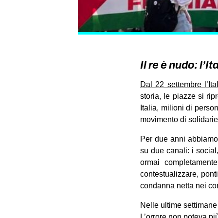
Il re è nudo: l’I
Dal 22 settembre l’It
storia, le piazze si ri
Italia, milioni di pers
movimento di solidarie
Per due anni abbiamo 
su due canali: i social
ormai completamente 
contestualizzare, ponti
condanna netta nei conf
Nelle ultime settimane
L’orrore non poteva più