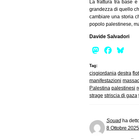
La frattura tra base e
grandezza di quello ch
cambiare una storia ch
popolo palestinese, m
Davide Salvadori
Mastod
Face
Bl
Tag:
cisgiordania
destra
flot
manifestazioni
massac
Palestina
palestinesi
r
strage
striscia di gaza
Souad
ha dett
8 Ottobre 2025