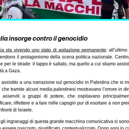
talia insorge contro il genocidio
alia sta vivendo uno stato di agitazione permanente
: all’ultim
prendono il protagonismo della scena politica nazionale. Centinai
one per le strade: il tappo è saltato, ma quello a cui stiamo assi
tà a Gaza.
assistito a una narrazione sul genocidio in Palestina che si 
, che tramite alcuni media palestinesi mostravano l’orrore in diret
asserviti a gruppi di potere, che ospitavano principalme
ficare, riflettere e a fare mille capogiri pur di esortare a non p
ronti di Israele.
 gli ingranaggi di questa grande macchina comunicativa si sono i
 essere nascosto, giustificato, contestualizzato. Dopo anni in cu