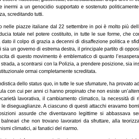
ere inermi a un genocidio supportato e sostenuto politicamente
a, screditando tutti.
nelle piazze italiane dal 22 settembre in poi è molto più dell
ducia totale nel potere costituito, in tutte le sue forme, che co
ato il colpo di grazia a decenni di disaffezione politica e sfiduc
i sia un governo di estrema destra, il principale partito di opp
scita di questo movimento è emblematico di quanto l’esaspera
trada, a scontrarsi con la Polizia, a prendere posizione, sia ins
 istituzionale ormai completamente screditata.
stica dello status quo, in tutte le sue sfumature, ha provato ad 
la con cui per anni ci hanno propinato che non esiste un’altern
ecarietà lavorativa, il cambiamento climatico, la necessità di ri
 le diseguaglianze. A ciascuno di questi attacchi eravamo bom
 posizioni assurde che diventavano legittime si abbassava 
i balneari che non trovano lavoratori da sfruttare, alla teoriz
smi climatici, ai fanatici del riarmo.