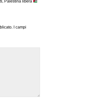
ti, Palestina libera
blicato.
I campi