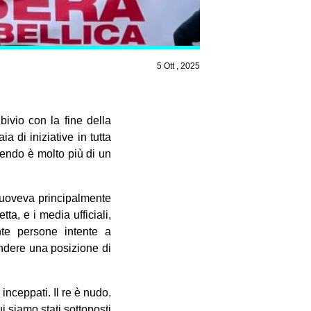
5 Ott , 2025
o bivio con la fine della
a di iniziative in tutta
stendo è molto più di un
muoveva principalmente
ta, e i media ufficiali,
nte persone intente a
rendere una posizione di
nceppati. Il re è nudo.
i siamo stati sottoposti