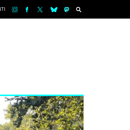
in
Fb
tw
bsky
ms
SEARCH
TI