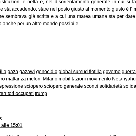
 istituzioni è netta e, nel disorientamento generale in cui si fa
e sta accadendo, stare nel posto giusto al momento giusto è l’i
e sembrava già scritta e a cui una marea umana sta per dare u
a anche per un altro mondo possibile.
on
book
uesky
illa
gaza
gazawi
genocidio
global sumud flotilla
governo
guerra
ro
mattanza
meloni
Milano
mobilitazioni
movimento
Netanyahu
epressione
sciopero
sciopero generale
scontri
solidarietà
solida
territori occupati
trump
o:
 alle 15:01