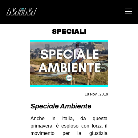
SPECIALI
HOME
ABOUT
AREA
DEGENERAZIONE
GAZA FREESTYLE
18 Nov , 2019
CSOA LAMBRETTA
Speciale Ambiente
MSM
Anche in Italia, da questa
STUDENTI TSUNAMI
primavera, è esploso con forza il
ZAM
movimento per la giustizia