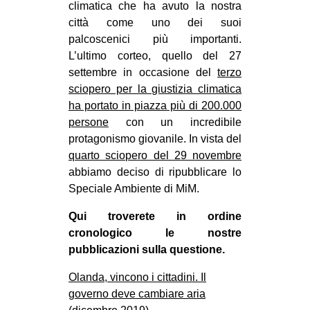
climatica che ha avuto la nostra
MILANO
città come uno dei suoi
MOBILITAZIONI
palcoscenici più importanti.
SPAZI
L’ultimo corteo, quello del 27
settembre in occasione del
terzo
SPORT POPOLARE
sciopero per la giustizia climatica
ha portato in piazza più di 200.000
MOVIMENTI
persone
con un incredibile
AMBIENTE
protagonismo giovanile. In vista del
ANTIFASCISMO
quarto sciopero del 29 novembre
abbiamo deciso di ripubblicare lo
DIRITTO ALL’ABITARE
Speciale Ambiente di MiM.
GENERI
Qui troverete in ordine
MIGRAZIONI
cronologico le nostre
PRECARIATO
pubblicazioni sulla questione.
REPRESSIONE
Olanda, vincono i cittadini. Il
governo deve cambiare aria
STUDENTI