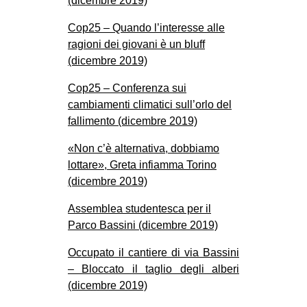
(dicembre 2019)
CULTURE
Cop25 – Quando l’interesse alle
ARTE
ragioni dei giovani è un bluff
CINEMA
(dicembre 2019)
MANIFESTI
Cop25 – Conferenza sui
cambiamenti climatici sull’orlo del
MUSICA
fallimento (dicembre 2019)
RECENSIONI
«Non c’è alternativa, dobbiamo
INTERNAZIONALE
lottare», Greta infiamma Torino
(dicembre 2019)
AFRICA
AMERICHE
Assemblea studentesca per il
Parco Bassini (dicembre 2019)
ESTREMO ORIENTE
EUROPA
Occupato il cantiere di via Bassini
– Bloccato il taglio degli alberi
MEDIO ORIENTE
(dicembre 2019)
MONDO